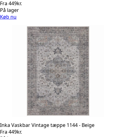
Fra
449
kr.
På lager
Køb nu
Inka Vaskbar Vintage tæppe 1144 - Beige
Fra
449
kr.