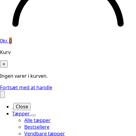
0
kr.
0
Kurv
×
Ingen varer i kurven.
Fortsæt med at handle
Close
Tæpper
Alle tæpper
Bestsellere
Vendbare tæpper