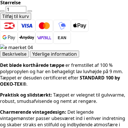
Størrelse
Gloria
-
Tilføj til kurv
Lydia
Grå
Rund
EAN
antal
Beskrivelse
Yderlige information
Det bløde korthårede tæppe
er fremstillet af 100 %
polypropylen og har en behageligt lav luvhøjde på 9 mm.
Tæppet er desuden certificeret efter
STANDARD 100 by
OEKO-TEX®
.
Praktisk og slidstærkt:
Tæppet er velegnet til gulvvarme,
robust, smudsafvisende og nemt at rengøre.
Charmerende vintagedesign:
Det legende
vintagemønster passer ubesværet ind i enhver indretning
og skaber straks en stilfuld og indbydende atmosfære i