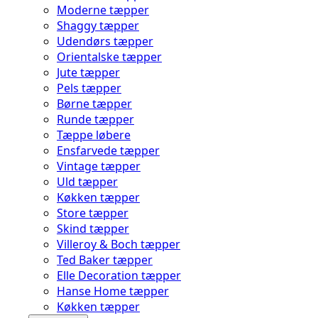
Moderne tæpper
Shaggy tæpper
Udendørs tæpper
Orientalske tæpper
Jute tæpper
Pels tæpper
Børne tæpper
Runde tæpper
Tæppe løbere
Ensfarvede tæpper
Vintage tæpper
Uld tæpper
Køkken tæpper
Store tæpper
Skind tæpper
Villeroy & Boch tæpper
Ted Baker tæpper
Elle Decoration tæpper
Hanse Home tæpper
Køkken tæpper