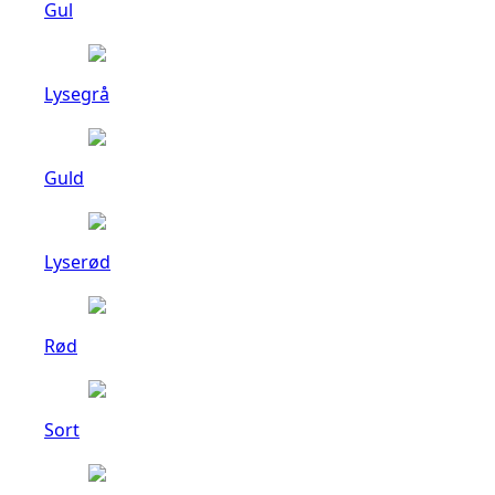
Gul
Lysegrå
Guld
Lyserød
Rød
Sort