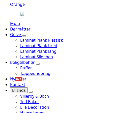
Orange
Multi
Dørmåtter
Gulve
Laminat Plank klassisk
Laminat Plank bred
Laminat Plank lang
Laminat Sildeben
Boligtilbehør
Puffer
Tæppeunderlag
Nyheder
NYT
Kontakt
Brands
Villeroy & Boch
Ted Baker
Elle Decoration
Hanse home