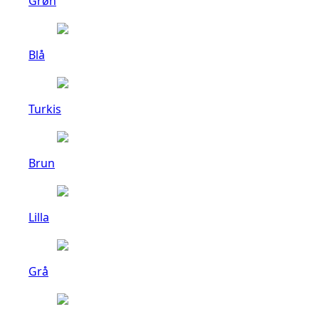
Grøn
Blå
Turkis
Brun
Lilla
Grå