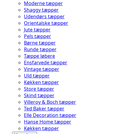
Moderne tæpper
Shaggy tæpper
Udendørs tæpper
Orientalske tæpper
Jute tæpper
Pels tæpper
Børne tæpper
Runde tæpper
Tæppe løbere
Ensfarvede tæpper
Vintage tæpper
Uld tæpper
Køkken tæpper
Store tæpper
Skind tæpper
Villeroy & Boch tæpper
Ted Baker tæpper
Elle Decoration tæpper
Hanse Home tæpper
Køkken tæpper