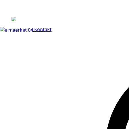
+45 60 66 68 47
Kontakt
30 dages fuld returr
Kontakt