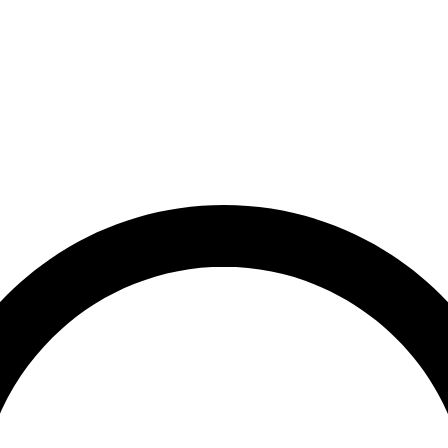
et
Leveringstid på 3-5 hverdage
Over 10.000+ tilfredse kund