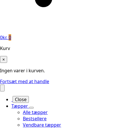
0
kr.
0
Kurv
×
Ingen varer i kurven.
Fortsæt med at handle
Close
Tæpper
Alle tæpper
Bestsellere
Vendbare tæpper