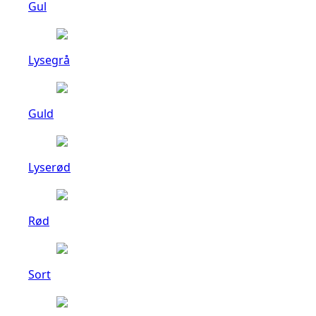
Gul
Lysegrå
Guld
Lyserød
Rød
Sort