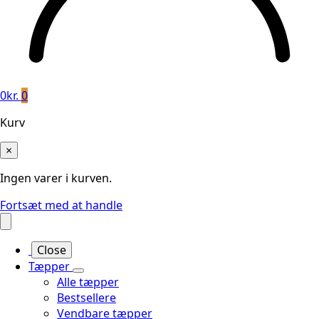
0
kr.
0
Kurv
×
Ingen varer i kurven.
Fortsæt med at handle
Close
Tæpper
Alle tæpper
Bestsellere
Vendbare tæpper