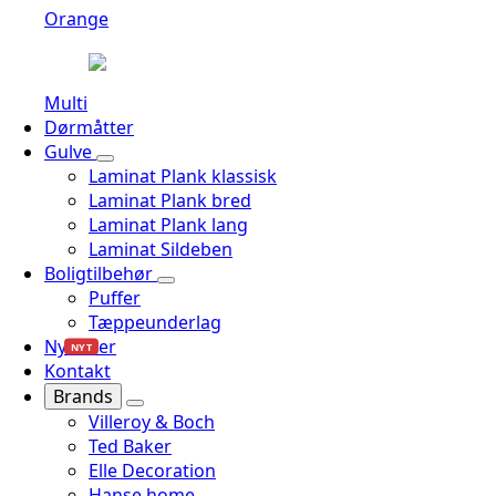
Orange
Multi
Dørmåtter
Gulve
Laminat Plank klassisk
Laminat Plank bred
Laminat Plank lang
Laminat Sildeben
Boligtilbehør
Puffer
Tæppeunderlag
Nyheder
NYT
Kontakt
Brands
Villeroy & Boch
Ted Baker
Elle Decoration
Hanse home