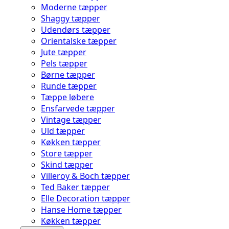
Moderne tæpper
Shaggy tæpper
Udendørs tæpper
Orientalske tæpper
Jute tæpper
Pels tæpper
Børne tæpper
Runde tæpper
Tæppe løbere
Ensfarvede tæpper
Vintage tæpper
Uld tæpper
Køkken tæpper
Store tæpper
Skind tæpper
Villeroy & Boch tæpper
Ted Baker tæpper
Elle Decoration tæpper
Hanse Home tæpper
Køkken tæpper