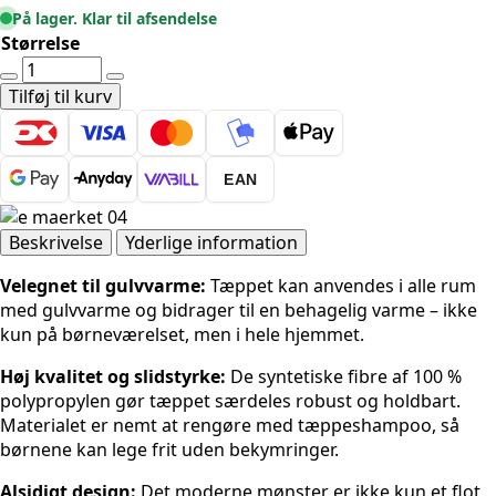
På lager. Klar til afsendelse
Størrelse
Hanse
Home
Tilføj til kurv
Eventyr
Bowie
-
EAN
Beige-
multi
antal
Beskrivelse
Yderlige information
Velegnet til gulvvarme:
Tæppet kan anvendes i alle rum
med gulvvarme og bidrager til en behagelig varme – ikke
kun på børneværelset, men i hele hjemmet.
Høj kvalitet og slidstyrke:
De syntetiske fibre af 100 %
polypropylen gør tæppet særdeles robust og holdbart.
Materialet er nemt at rengøre med tæppeshampoo, så
børnene kan lege frit uden bekymringer.
Alsidigt design:
Det moderne mønster er ikke kun et flot