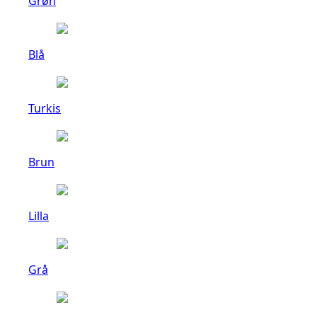
Grøn
Blå
Turkis
Brun
Lilla
Grå