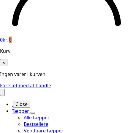
0
kr.
0
Kurv
×
Ingen varer i kurven.
Fortsæt med at handle
Close
Tæpper
Alle tæpper
Bestsellere
Vendbare tæpper