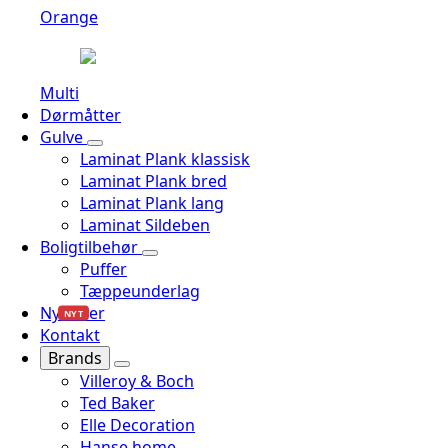
Orange
Multi
Dørmåtter
Gulve
Laminat Plank klassisk
Laminat Plank bred
Laminat Plank lang
Laminat Sildeben
Boligtilbehør
Puffer
Tæppeunderlag
Nyheder
NYT
Kontakt
Brands
Villeroy & Boch
Ted Baker
Elle Decoration
Hanse home