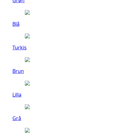
Grøn
Blå
Turkis
Brun
Lilla
Grå