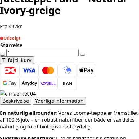
Ivory-greige
Fra
432
kr.
Udsolgt
Størrelse
Hanse
Home
Tilføj til kurv
Looma
Jutetæppe
rund
EAN
-
Natural
Ivory-
Beskrivelse
Yderlige information
greige
En naturlig allrounder:
Vores Looma-tæppe er fremstillet
antal
af 100 % jute – en robust naturfiber, der både er særdeles
naturlig og fuldt biologisk nedbrydelig.
Slidstærke naturfibre:
Jute er kendt for sin styrke og