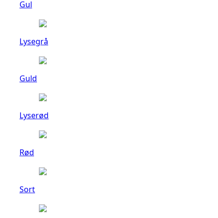
Gul
Lysegrå
Guld
Lyserød
Rød
Sort