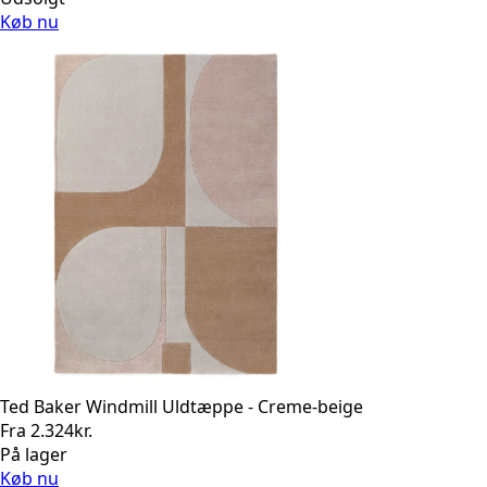
Køb nu
Ted Baker Windmill Uldtæppe - Creme-beige
Fra
2.324
kr.
På lager
Køb nu