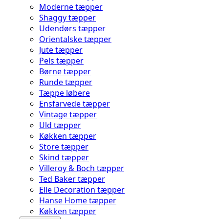
Moderne tæpper
Shaggy tæpper
Udendørs tæpper
Orientalske tæpper
Jute tæpper
Pels tæpper
Børne tæpper
Runde tæpper
Tæppe løbere
Ensfarvede tæpper
Vintage tæpper
Uld tæpper
Køkken tæpper
Store tæpper
Skind tæpper
Villeroy & Boch tæpper
Ted Baker tæpper
Elle Decoration tæpper
Hanse Home tæpper
Køkken tæpper