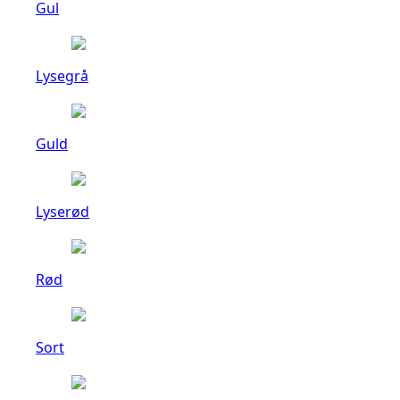
Gul
Lysegrå
Guld
Lyserød
Rød
Sort