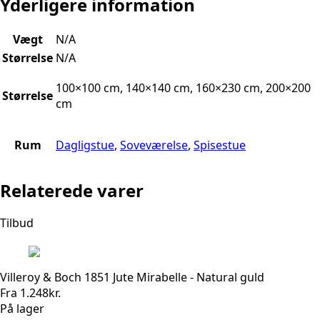
Yderligere information
Vægt
N/A
Størrelse
N/A
100×100 cm, 140×140 cm, 160×230 cm, 200×200
Størrelse
cm
Rum
Dagligstue
,
Soveværelse
,
Spisestue
Relaterede varer
Tilbud
Villeroy & Boch 1851 Jute Mirabelle - Natural guld
Fra
1.248
kr.
På lager