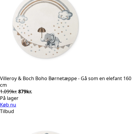
Villeroy & Boch Boho Børnetæppe - Gå som en elefant 160
cm
Den
Den
1.099
kr.
879
kr.
oprindelige
aktuelle
På lager
pris
pris
Køb nu
var:
er:
Tilbud
1.099kr..
879kr..