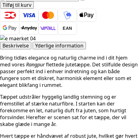
flettet
Tilføj til kurv
tæppe
-
Rund
EAN
Rangpur
Hvid
antal
Beskrivelse
Yderlige information
Bring tidløs elegance og naturlig charme ind i dit hjem
med vores
Rangpur
flettede jutetæppe. Det stilfulde design
passer perfekt ind i enhver indretning og kan både
fungere som et diskret, harmonisk element eller som et
elegant blikfang i rummet.
Tæppet udstråler hyggelig landlig stemning og er
fremstillet af stærke naturfibre. I starten kan der
forekomme en let, naturlig duft fra juten, som hurtigt
forsvinder. Herefter er scenen sat for et tæppe, der vil
skabe glæde i mange år.
Hvert tæppe er håndvævet af robust jute, hvilket gør hvert