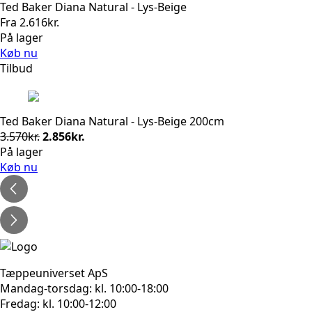
Ted Baker Diana Natural - Lys-Beige
Fra
2.616
kr.
På lager
Køb nu
Tilbud
Ted Baker Diana Natural - Lys-Beige 200cm
Den
Den
3.570
kr.
2.856
kr.
oprindelige
aktuelle
På lager
pris
pris
Køb nu
var:
er:
3.570kr..
2.856kr..
Tæppeuniverset ApS
Mandag-torsdag: kl. 10:00-18:00
Fredag: kl. 10:00-12:00