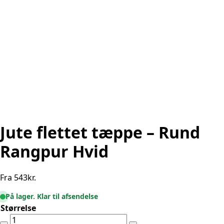
Jute flettet tæppe – Rund
Rangpur Hvid
Fra
543
kr.
På lager. Klar til afsendelse
Størrelse
Jute