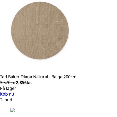
Ted Baker Diana Natural - Beige 200cm
Den
Den
3.570
kr.
2.856
kr.
oprindelige
aktuelle
På lager
pris
pris
Køb nu
var:
er:
Tilbud
3.570kr..
2.856kr..