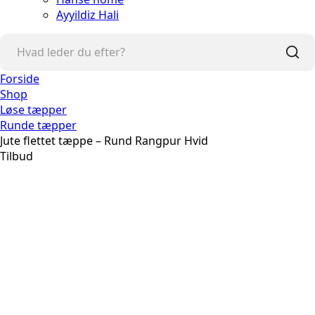
Ayyildiz Hali
Forside
Shop
Løse tæpper
Runde tæpper
Jute flettet tæppe – Rund Rangpur Hvid
Tilbud