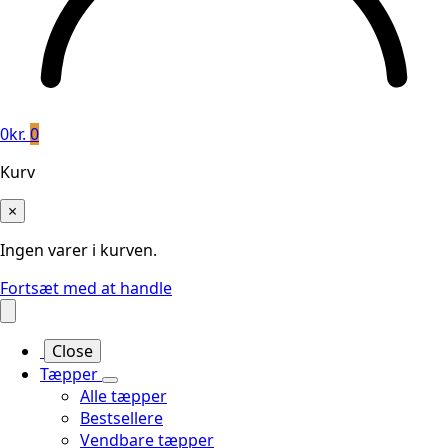
0
kr.
0
Kurv
×
Ingen varer i kurven.
Fortsæt med at handle
Close
Tæpper
Alle tæpper
Bestsellere
Vendbare tæpper