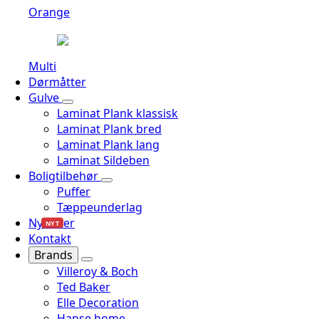
Orange
Multi
Dørmåtter
Gulve
Laminat Plank klassisk
Laminat Plank bred
Laminat Plank lang
Laminat Sildeben
Boligtilbehør
Puffer
Tæppeunderlag
Nyheder
NYT
Kontakt
Brands
Villeroy & Boch
Ted Baker
Elle Decoration
Hanse home