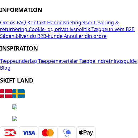
INFORMATION
Om os
FAQ
Kontakt
Handelsbetingelser
Levering &
returnering
Cookie- og privatlivspolitik
Tæppeunivers B2B
Sådan bliver du B2B-kunde
Annuller din ordre
INSPIRATION
Tæppeunderlag
Tæppematerialer
Tæppe indretningsguide
Blog
SKIFT LAND