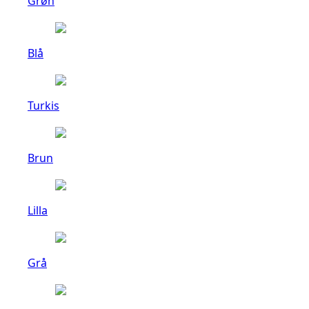
Grøn
Blå
Turkis
Brun
Lilla
Grå