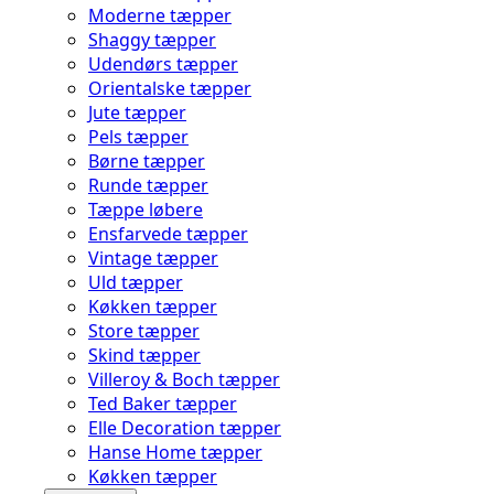
Moderne tæpper
Shaggy tæpper
Udendørs tæpper
Orientalske tæpper
Jute tæpper
Pels tæpper
Børne tæpper
Runde tæpper
Tæppe løbere
Ensfarvede tæpper
Vintage tæpper
Uld tæpper
Køkken tæpper
Store tæpper
Skind tæpper
Villeroy & Boch tæpper
Ted Baker tæpper
Elle Decoration tæpper
Hanse Home tæpper
Køkken tæpper