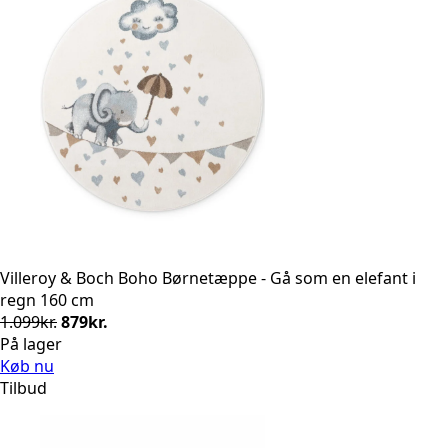
Villeroy & Boch Boho Børnetæppe - Gå som en elefant i
regn 160 cm
Den
Den
1.099
kr.
879
kr.
oprindelige
aktuelle
På lager
pris
pris
Køb nu
var:
er:
Tilbud
1.099kr..
879kr..