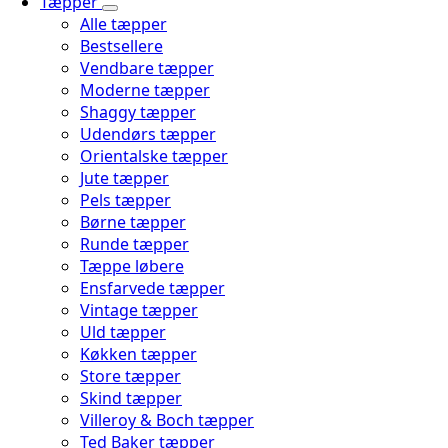
Tæpper
Alle tæpper
Bestsellere
Vendbare tæpper
Moderne tæpper
Shaggy tæpper
Udendørs tæpper
Orientalske tæpper
Jute tæpper
Pels tæpper
Børne tæpper
Runde tæpper
Tæppe løbere
Ensfarvede tæpper
Vintage tæpper
Uld tæpper
Køkken tæpper
Store tæpper
Skind tæpper
Villeroy & Boch tæpper
Ted Baker tæpper