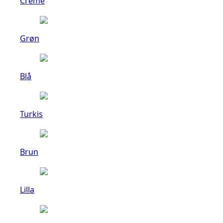
Creme
Grøn
Blå
Turkis
Brun
Lilla