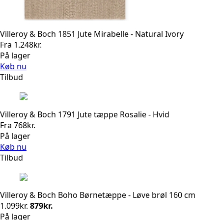
Villeroy & Boch 1851 Jute Mirabelle - Natural Ivory
Fra
1.248
kr.
På lager
Køb nu
Tilbud
Villeroy & Boch 1791 Jute tæppe Rosalie - Hvid
Fra
768
kr.
På lager
Køb nu
Tilbud
Villeroy & Boch Boho Børnetæppe - Løve brøl 160 cm
Den
Den
1.099
kr.
879
kr.
oprindelige
aktuelle
På lager