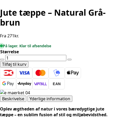
Jute tæppe – Natural Grå-
brun
Fra
271
kr.
På lager. Klar til afsendelse
Størrelse
Jute
tæppe
Tilføj til kurv
-
Natural
Grå-
EAN
brun
antal
Beskrivelse
Yderlige information
Oplev ægtheden af ​​natur i vores bæredygtige jute
tæppe – en sublim fusion af stil og miljøbevidsthed.