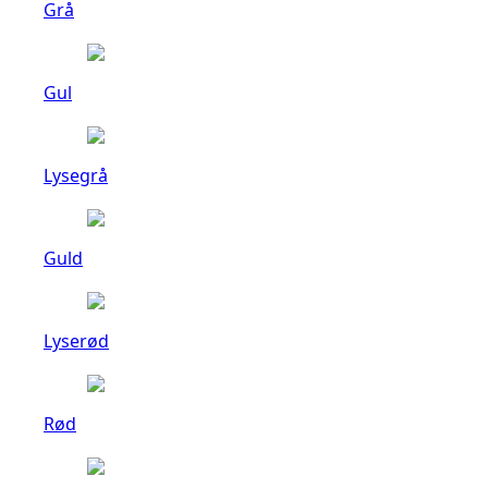
Grå
Gul
Lysegrå
Guld
Lyserød
Rød