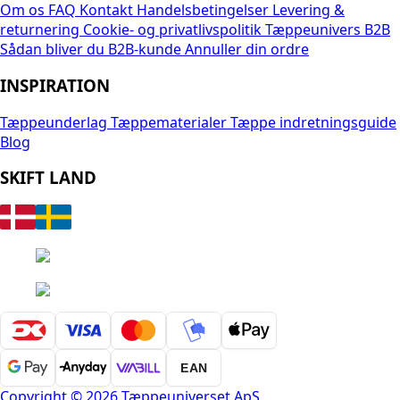
Om os
FAQ
Kontakt
Handelsbetingelser
Levering &
returnering
Cookie- og privatlivspolitik
Tæppeunivers B2B
Sådan bliver du B2B-kunde
Annuller din ordre
INSPIRATION
Tæppeunderlag
Tæppematerialer
Tæppe indretningsguide
Blog
SKIFT LAND
EAN
Copyright © 2026 Tæppeuniverset ApS