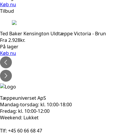
pris
pris
Køb nu
var:
er:
Tilbud
1.099kr..
879kr..
Ted Baker Kensington Uldtæppe Victoria - Brun
Fra
2.928
kr.
På lager
Køb nu
Tæppeuniverset ApS
Mandag-torsdag: kl. 10:00-18:00
Fredag: kl. 10:00-12:00
Weekend: Lukket
Tlf: +45 60 66 68 47