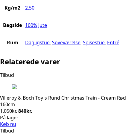
Kg/m2
2.50
Bagside
100% Jute
Rum
Dagligstue
,
Soveværelse
,
Spisestue
,
Entré
Relaterede varer
Tilbud
Villeroy & Boch Toy's Rund Christmas Train - Cream Rød
160cm
Den
Den
1.050
kr.
840
kr.
oprindelige
aktuelle
På lager
pris
pris
Køb nu
var:
er:
Tilbud