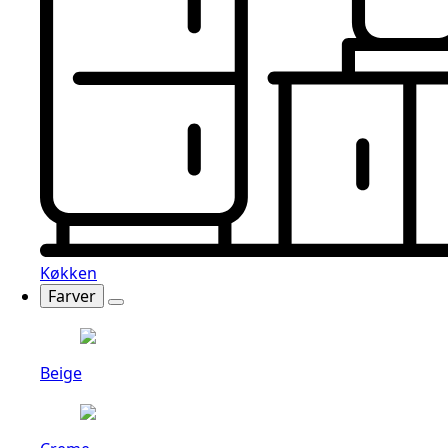
Køkken
Farver
Beige