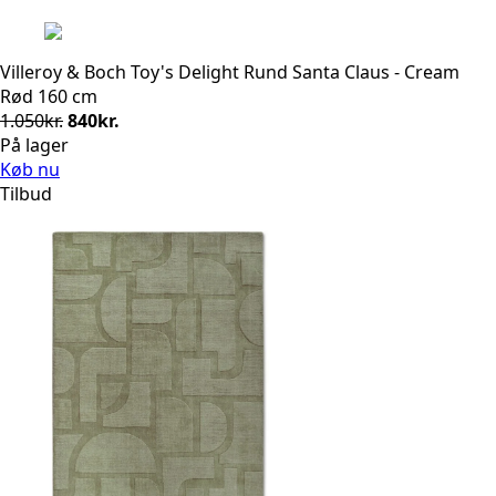
1.050kr..
840kr..
Villeroy & Boch Toy's Delight Rund Santa Claus - Cream
Rød 160 cm
Den
Den
1.050
kr.
840
kr.
oprindelige
aktuelle
På lager
pris
pris
Køb nu
var:
er:
Tilbud
1.050kr..
840kr..