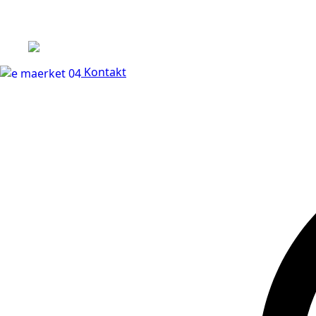
+45 60 66 68 47
Kontakt
30 dages fuld returr
Kontakt