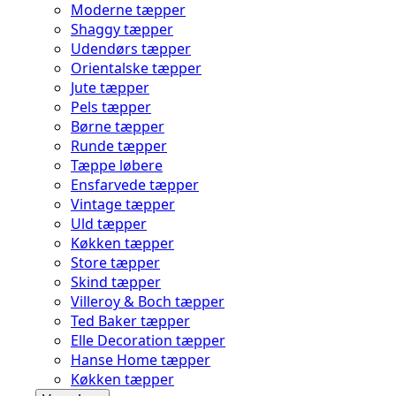
Moderne tæpper
Shaggy tæpper
Udendørs tæpper
Orientalske tæpper
Jute tæpper
Pels tæpper
Børne tæpper
Runde tæpper
Tæppe løbere
Ensfarvede tæpper
Vintage tæpper
Uld tæpper
Køkken tæpper
Store tæpper
Skind tæpper
Villeroy & Boch tæpper
Ted Baker tæpper
Elle Decoration tæpper
Hanse Home tæpper
Køkken tæpper