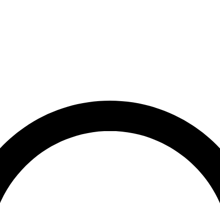
et
Leveringstid på 3-5 hverdage
Over 10.000+ tilfredse kund