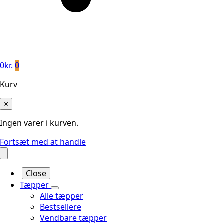
0
kr.
0
Kurv
×
Ingen varer i kurven.
Fortsæt med at handle
Close
Tæpper
Alle tæpper
Bestsellere
Vendbare tæpper