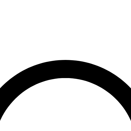
et
Leveringstid på 3-5 hverdage
Over 10.000+ tilfredse kund