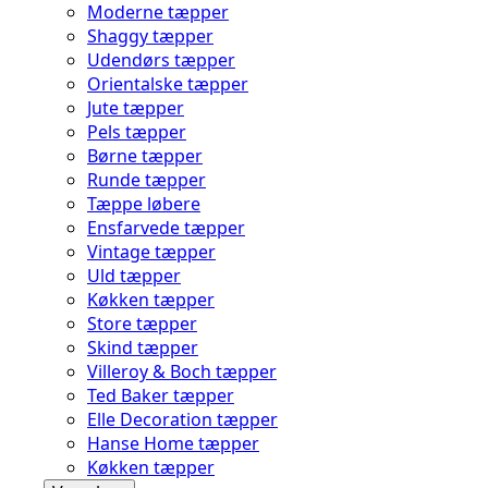
Moderne tæpper
Shaggy tæpper
Udendørs tæpper
Orientalske tæpper
Jute tæpper
Pels tæpper
Børne tæpper
Runde tæpper
Tæppe løbere
Ensfarvede tæpper
Vintage tæpper
Uld tæpper
Køkken tæpper
Store tæpper
Skind tæpper
Villeroy & Boch tæpper
Ted Baker tæpper
Elle Decoration tæpper
Hanse Home tæpper
Køkken tæpper