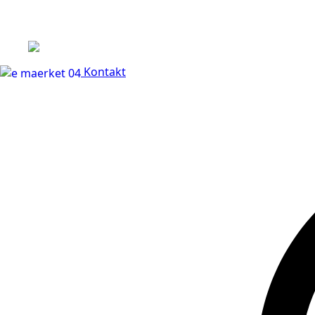
+45 60 66 68 47
Kontakt
30 dages fuld returr
Kontakt