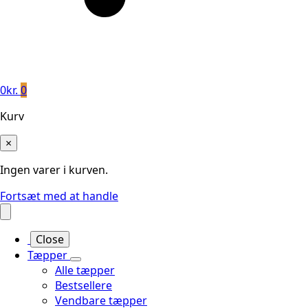
0
kr.
0
Kurv
×
Ingen varer i kurven.
Fortsæt med at handle
Close
Tæpper
Alle tæpper
Bestsellere
Vendbare tæpper