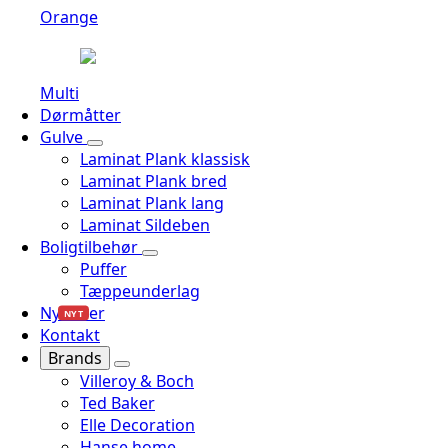
Orange
Multi
Dørmåtter
Gulve
Laminat Plank klassisk
Laminat Plank bred
Laminat Plank lang
Laminat Sildeben
Boligtilbehør
Puffer
Tæppeunderlag
Nyheder
NYT
Kontakt
Brands
Villeroy & Boch
Ted Baker
Elle Decoration
Hanse home