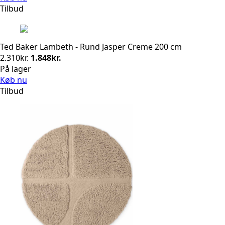
Tilbud
Ted Baker Lambeth - Rund Jasper Creme 200 cm
Den
Den
2.310
kr.
1.848
kr.
oprindelige
aktuelle
På lager
pris
pris
Køb nu
var:
er:
Tilbud
2.310kr..
1.848kr..