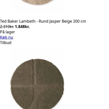
Ted Baker Lambeth - Rund Jasper Beige 200 cm
Den
Den
2.310
kr.
1.848
kr.
oprindelige
aktuelle
På lager
pris
pris
Køb nu
var:
er:
Tilbud
2.310kr..
1.848kr..