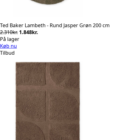
Ted Baker Lambeth - Rund Jasper Grøn 200 cm
Den
Den
2.310
kr.
1.848
kr.
oprindelige
aktuelle
På lager
pris
pris
Køb nu
var:
er:
Tilbud
2.310kr..
1.848kr..