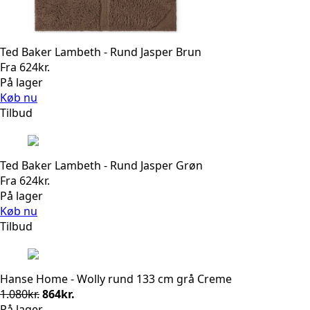
Ted Baker Lambeth - Rund Jasper Brun
Fra
624
kr.
På lager
Køb nu
Tilbud
Ted Baker Lambeth - Rund Jasper Grøn
Fra
624
kr.
På lager
Køb nu
Tilbud
Hanse Home - Wolly rund 133 cm grå Creme
Den
Den
1.080
kr.
864
kr.
oprindelige
aktuelle
På lager