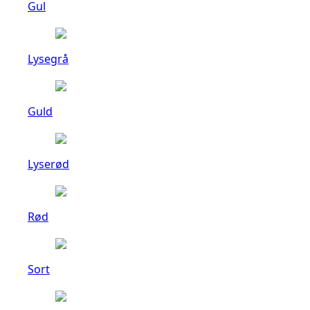
Gul
Lysegrå
Guld
Lyserød
Rød
Sort