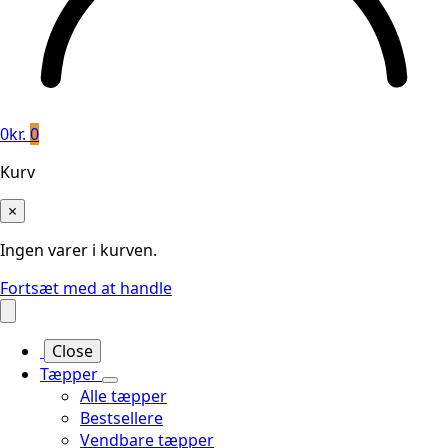
0
kr.
0
Kurv
×
Ingen varer i kurven.
Fortsæt med at handle
Close
Tæpper
Alle tæpper
Bestsellere
Vendbare tæpper