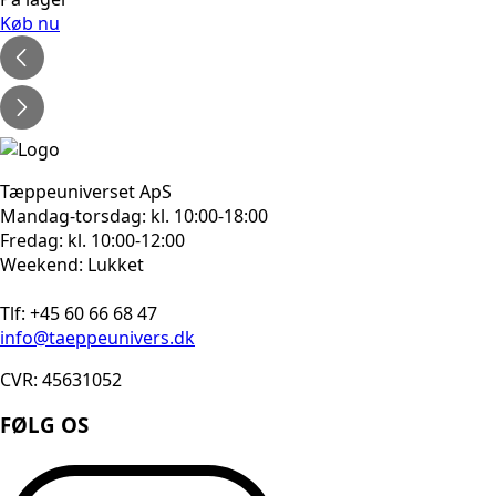
pris
pris
Køb nu
var:
er:
1.080kr..
864kr..
Tæppeuniverset ApS
Mandag-torsdag: kl. 10:00-18:00
Fredag: kl. 10:00-12:00
Weekend: Lukket
Tlf: +45 60 66 68 47
info@taeppeunivers.dk
CVR: 45631052
FØLG OS