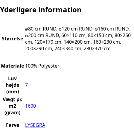
Yderligere information
⌀80 cm RUND, ⌀120 cm RUND, ⌀160 cm RUND,
⌀200 cm RUND, 60×110 cm, 80×150 cm, 80×250
Størrelse
cm, 120×170 cm, 140×200 cm, 160×230 cm,
200×290 cm, 240×340 cm, 280×370 cm
Materiale
100% Polyester
Luv
højde
7
(mm)
Vægt pr.
m2
1600
(gram)
Farve
LYSEGRÅ