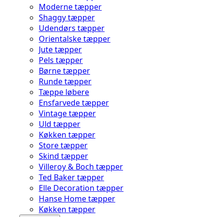
Moderne tæpper
Shaggy tæpper
Udendørs tæpper
Orientalske tæpper
Jute tæpper
Pels tæpper
Børne tæpper
Runde tæpper
Tæppe løbere
Ensfarvede tæpper
Vintage tæpper
Uld tæpper
Køkken tæpper
Store tæpper
Skind tæpper
Villeroy & Boch tæpper
Ted Baker tæpper
Elle Decoration tæpper
Hanse Home tæpper
Køkken tæpper