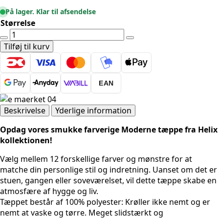
På lager. Klar til afsendelse
Størrelse
Moderne
tæppe
Tilføj til kurv
-
Helix
2202
EAN
Lysegrå
antal
Beskrivelse
Yderlige information
Opdag vores smukke farverige Moderne tæppe fra Helix
kollektionen!
Vælg mellem 12 forskellige farver og mønstre for at
matche din personlige stil og indretning. Uanset om det er
stuen, gangen eller soveværelset, vil dette tæppe skabe en
atmosfære af hygge og liv.
Tæppet består af 100% polyester: Krøller ikke nemt og er
nemt at vaske og tørre. Meget slidstærkt og