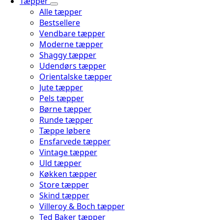
Tæpper
Alle tæpper
Bestsellere
Vendbare tæpper
Moderne tæpper
Shaggy tæpper
Udendørs tæpper
Orientalske tæpper
Jute tæpper
Pels tæpper
Børne tæpper
Runde tæpper
Tæppe løbere
Ensfarvede tæpper
Vintage tæpper
Uld tæpper
Køkken tæpper
Store tæpper
Skind tæpper
Villeroy & Boch tæpper
Ted Baker tæpper