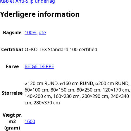
Køb et Anti-Slip underlag
Yderligere information
Bagside
100% Jute
Certifikat
OEKO-TEX Standard 100-certified
Farve
BEIGE TÆPPE
⌀120 cm RUND, ⌀160 cm RUND, ⌀200 cm RUND,
60×100 cm, 80×150 cm, 80×250 cm, 120×170 cm,
Størrelse
140×200 cm, 160×230 cm, 200×290 cm, 240×340
cm, 280×370 cm
Vægt pr.
m2
1600
(gram)