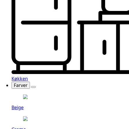
Køkken
Farver
Beige