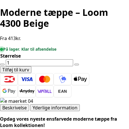
Moderne tæppe – Loom
4300 Beige
Fra
413
kr.
På lager. Klar til afsendelse
Størrelse
Moderne
tæppe
Tilføj til kurv
-
Loom
4300
EAN
Beige
antal
Beskrivelse
Yderlige information
Opdag vores nyeste ensfarvede moderne tæppe fra
Loom kollektionen!