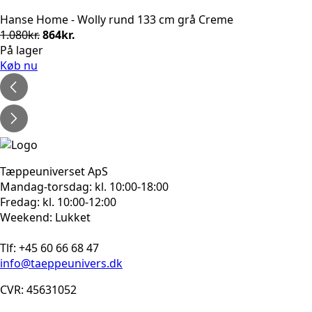
Hanse Home - Wolly rund 133 cm grå Creme
Den
Den
1.080
kr.
864
kr.
oprindelige
aktuelle
På lager
pris
pris
Køb nu
var:
er:
1.080kr..
864kr..
Tæppeuniverset ApS
Mandag-torsdag: kl. 10:00-18:00
Fredag: kl. 10:00-12:00
Weekend: Lukket
Tlf: +45 60 66 68 47
info@taeppeunivers.dk
CVR: 45631052