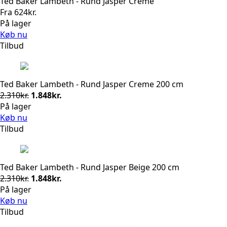
Ted Baker Lambeth - Rund Jasper Creme
Fra
624
kr.
På lager
Køb nu
Tilbud
Ted Baker Lambeth - Rund Jasper Creme 200 cm
Den
Den
2.310
kr.
1.848
kr.
oprindelige
aktuelle
På lager
pris
pris
Køb nu
var:
er:
Tilbud
2.310kr..
1.848kr..
Ted Baker Lambeth - Rund Jasper Beige 200 cm
Den
Den
2.310
kr.
1.848
kr.
oprindelige
aktuelle
På lager
pris
pris
Køb nu
var:
er:
Tilbud
2.310kr..
1.848kr..