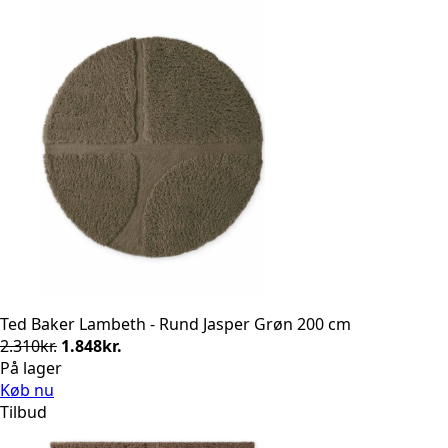
Ted Baker Lambeth - Rund Jasper Grøn 200 cm
Den
Den
2.310
kr.
1.848
kr.
oprindelige
aktuelle
På lager
pris
pris
Køb nu
var:
er:
Tilbud
2.310kr..
1.848kr..