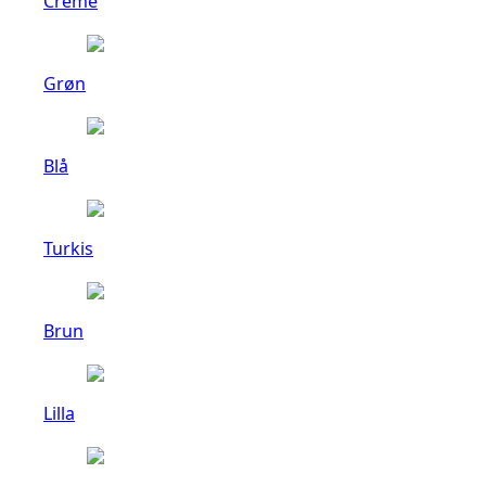
Creme
Grøn
Blå
Turkis
Brun
Lilla