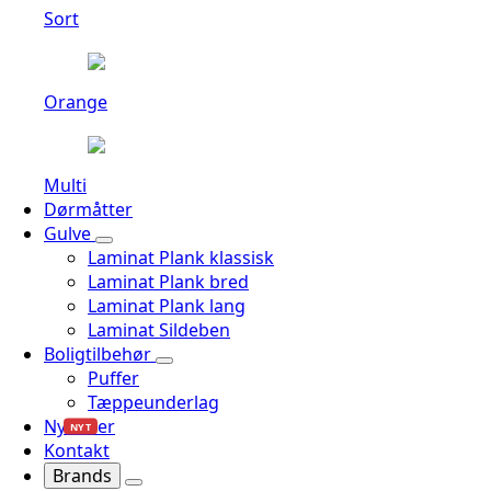
Sort
Orange
Multi
Dørmåtter
Gulve
Laminat Plank klassisk
Laminat Plank bred
Laminat Plank lang
Laminat Sildeben
Boligtilbehør
Puffer
Tæppeunderlag
Nyheder
NYT
Kontakt
Brands