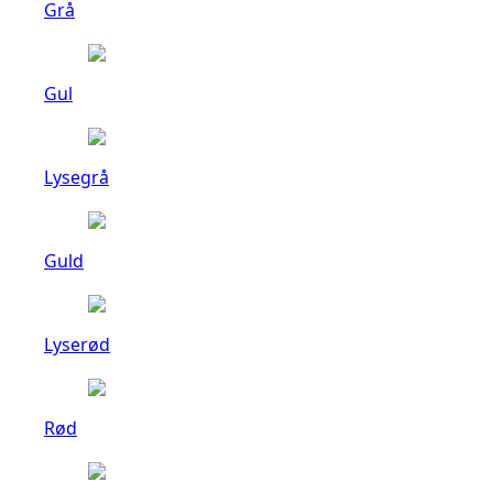
Grå
Gul
Lysegrå
Guld
Lyserød
Rød