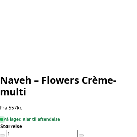
Naveh – Flowers Crème-
multi
Fra
557
kr.
På lager. Klar til afsendelse
Størrelse
Naveh