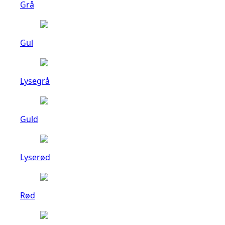
Grå
Gul
Lysegrå
Guld
Lyserød
Rød