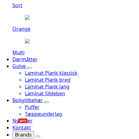
Sort
Orange
Multi
Dørmåtter
Gulve
Laminat Plank klassisk
Laminat Plank bred
Laminat Plank lang
Laminat Sildeben
Boligtilbehør
Puffer
Tæppeunderlag
Nyheder
NYT
Kontakt
Brands