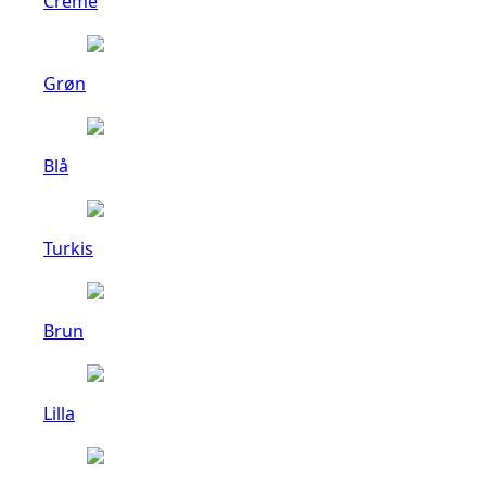
Creme
Grøn
Blå
Turkis
Brun
Lilla