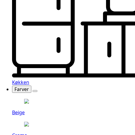
Køkken
Farver
Beige