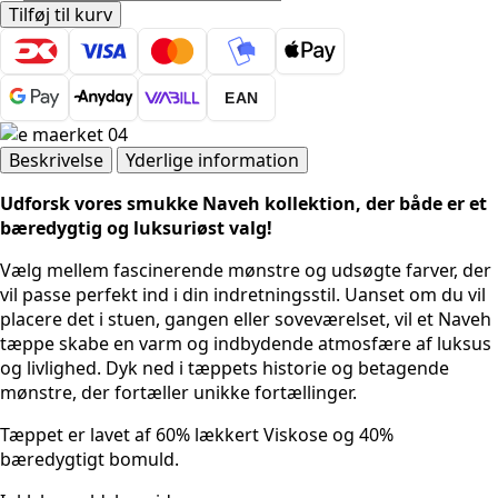
-
Tilføj til kurv
Flowers
Crème-
multi
EAN
antal
Beskrivelse
Yderlige information
Udforsk vores smukke Naveh kollektion, der både er et
bæredygtig og luksuriøst valg!
Vælg mellem fascinerende mønstre og udsøgte farver, der
vil passe perfekt ind i din indretningsstil. Uanset om du vil
placere det i stuen, gangen eller soveværelset, vil et Naveh
tæppe skabe en varm og indbydende atmosfære af luksus
og livlighed. Dyk ned i tæppets historie og betagende
mønstre, der fortæller unikke fortællinger.
Tæppet er lavet af 60% lækkert Viskose og 40%
bæredygtigt bomuld.