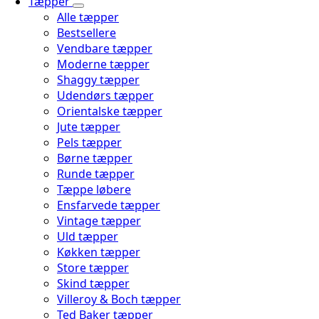
Tæpper
Alle tæpper
Bestsellere
Vendbare tæpper
Moderne tæpper
Shaggy tæpper
Udendørs tæpper
Orientalske tæpper
Jute tæpper
Pels tæpper
Børne tæpper
Runde tæpper
Tæppe løbere
Ensfarvede tæpper
Vintage tæpper
Uld tæpper
Køkken tæpper
Store tæpper
Skind tæpper
Villeroy & Boch tæpper
Ted Baker tæpper