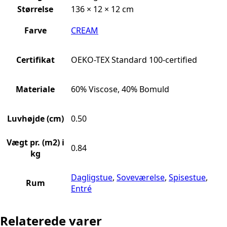
Størrelse
136 × 12 × 12 cm
Farve
CREAM
Certifikat
OEKO-TEX Standard 100-certified
Materiale
60% Viscose, 40% Bomuld
Luvhøjde (cm)
0.50
Vægt pr. (m2) i
0.84
kg
Dagligstue
,
Soveværelse
,
Spisestue
,
Rum
Entré
Relaterede varer