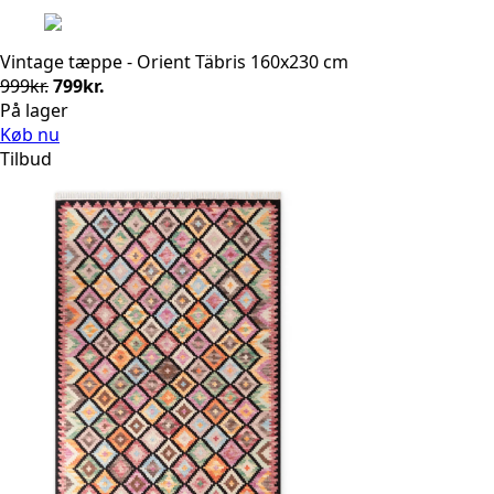
Vintage tæppe - Orient Täbris 160x230 cm
Den
Den
999
kr.
799
kr.
oprindelige
aktuelle
På lager
pris
pris
Køb nu
var:
er:
Tilbud
999kr..
799kr..