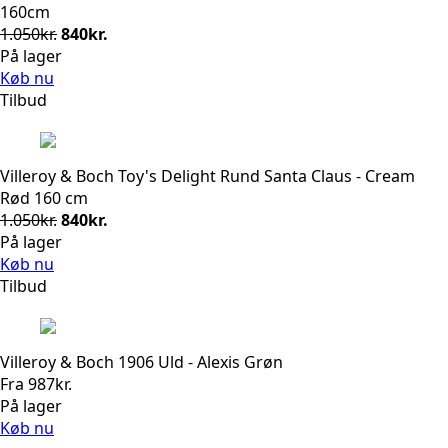
160cm
Den
Den
1.050
kr.
840
kr.
oprindelige
aktuelle
På lager
pris
pris
Køb nu
var:
er:
Tilbud
1.050kr..
840kr..
Villeroy & Boch Toy's Delight Rund Santa Claus - Cream
Rød 160 cm
Den
Den
1.050
kr.
840
kr.
oprindelige
aktuelle
På lager
pris
pris
Køb nu
var:
er:
Tilbud
1.050kr..
840kr..
Villeroy & Boch 1906 Uld - Alexis Grøn
Fra
987
kr.
På lager
Køb nu