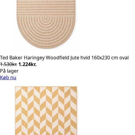
Ted Baker Haringey Woodfield Jute hvid 160x230 cm oval
Den
Den
1.530
kr.
1.224
kr.
oprindelige
aktuelle
På lager
pris
pris
Køb nu
var:
er:
1.530kr..
1.224kr..