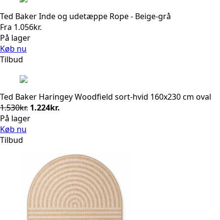
Ted Baker Inde og udetæppe Rope - Beige-grå
Fra
1.056
kr.
På lager
Køb nu
Tilbud
Ted Baker Haringey Woodfield sort-hvid 160x230 cm oval
Den
Den
1.530
kr.
1.224
kr.
oprindelige
aktuelle
På lager
pris
pris
Køb nu
var:
er:
Tilbud
1.530kr..
1.224kr..