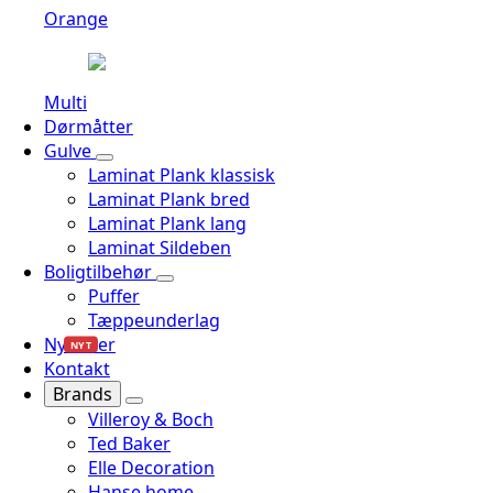
Orange
Multi
Dørmåtter
Gulve
Laminat Plank klassisk
Laminat Plank bred
Laminat Plank lang
Laminat Sildeben
Boligtilbehør
Puffer
Tæppeunderlag
Nyheder
NYT
Kontakt
Brands
Villeroy & Boch
Ted Baker
Elle Decoration
Hanse home