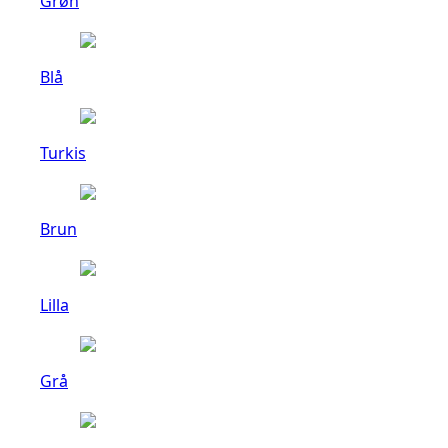
Grøn
Blå
Turkis
Brun
Lilla
Grå