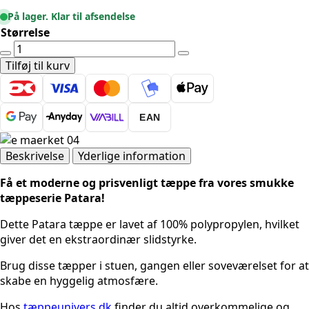
På lager. Klar til afsendelse
Størrelse
UDENDØRSTÆPPE
-
Tilføj til kurv
PATARA
4954
GRÅ
EAN
antal
Beskrivelse
Yderlige information
Få et moderne og prisvenligt tæppe fra vores smukke
tæppeserie Patara!
Dette Patara tæppe er lavet af 100% polypropylen, hvilket
giver det en ekstraordinær slidstyrke.
Brug disse tæpper i stuen, gangen eller soveværelset for at
skabe en hyggelig atmosfære.
Hos
tæppeunivers.dk
finder du altid overkommelige og