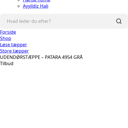
Ayyildiz Hali
Forside
Shop
Løse tæpper
Store tæpper
UDENDØRSTÆPPE – PATARA 4954 GRÅ
Tilbud