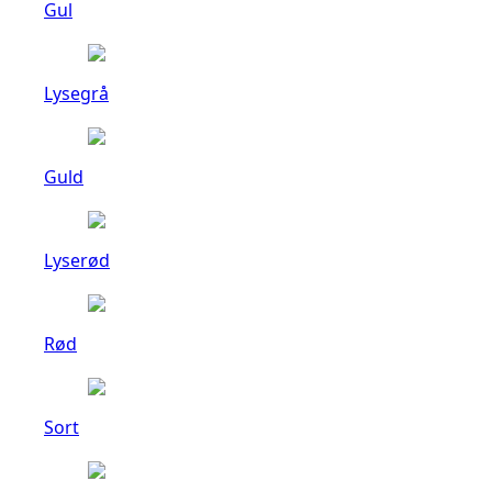
Gul
Lysegrå
Guld
Lyserød
Rød
Sort