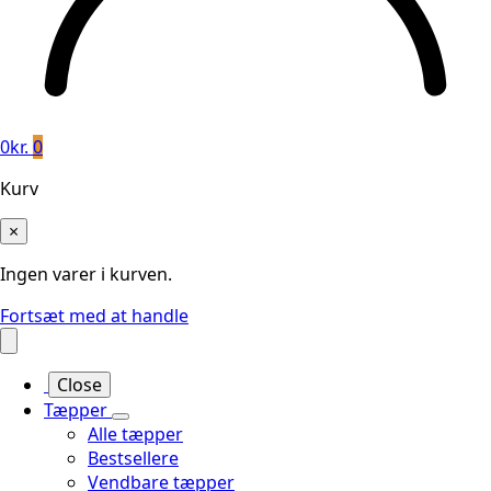
0
kr.
0
Kurv
×
Ingen varer i kurven.
Fortsæt med at handle
Close
Tæpper
Alle tæpper
Bestsellere
Vendbare tæpper