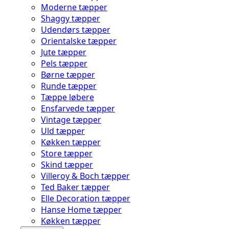
Moderne tæpper
Shaggy tæpper
Udendørs tæpper
Orientalske tæpper
Jute tæpper
Pels tæpper
Børne tæpper
Runde tæpper
Tæppe løbere
Ensfarvede tæpper
Vintage tæpper
Uld tæpper
Køkken tæpper
Store tæpper
Skind tæpper
Villeroy & Boch tæpper
Ted Baker tæpper
Elle Decoration tæpper
Hanse Home tæpper
Køkken tæpper