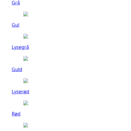
Grå
Gul
Lysegrå
Guld
Lyserød
Rød