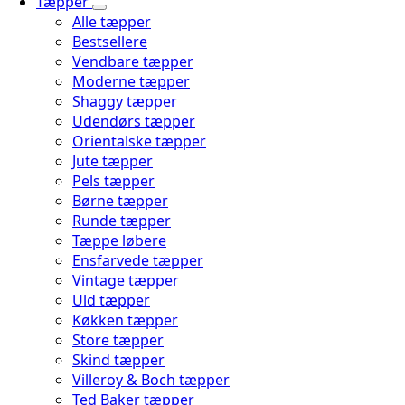
Tæpper
Alle tæpper
Bestsellere
Vendbare tæpper
Moderne tæpper
Shaggy tæpper
Udendørs tæpper
Orientalske tæpper
Jute tæpper
Pels tæpper
Børne tæpper
Runde tæpper
Tæppe løbere
Ensfarvede tæpper
Vintage tæpper
Uld tæpper
Køkken tæpper
Store tæpper
Skind tæpper
Villeroy & Boch tæpper
Ted Baker tæpper