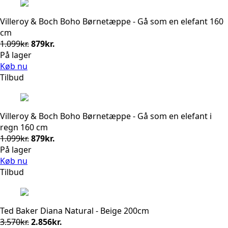
Villeroy & Boch Boho Børnetæppe - Gå som en elefant 160
cm
Den
Den
1.099
kr.
879
kr.
oprindelige
aktuelle
På lager
pris
pris
Køb nu
var:
er:
Tilbud
1.099kr..
879kr..
Villeroy & Boch Boho Børnetæppe - Gå som en elefant i
regn 160 cm
Den
Den
1.099
kr.
879
kr.
oprindelige
aktuelle
På lager
pris
pris
Køb nu
var:
er:
Tilbud
1.099kr..
879kr..
Ted Baker Diana Natural - Beige 200cm
Den
Den
3.570
kr.
2.856
kr.