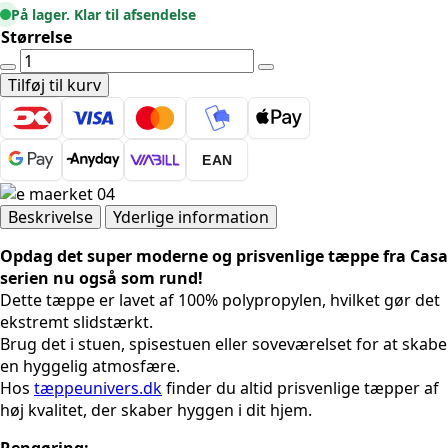
På lager. Klar til afsendelse
Størrelse
CASA
4706
Tilføj til kurv
GRÅ
RUND
antal
EAN
Beskrivelse
Yderlige information
Opdag det super moderne og prisvenlige tæppe fra Casa
serien nu også som rund!
Dette tæppe er lavet af 100% polypropylen, hvilket gør det
ekstremt slidstærkt.
Brug det i stuen, spisestuen eller soveværelset for at skabe
en hyggelig atmosfære.
Hos
tæppeunivers.dk
finder du altid prisvenlige tæpper af
høj kvalitet, der skaber hyggen i dit hjem.