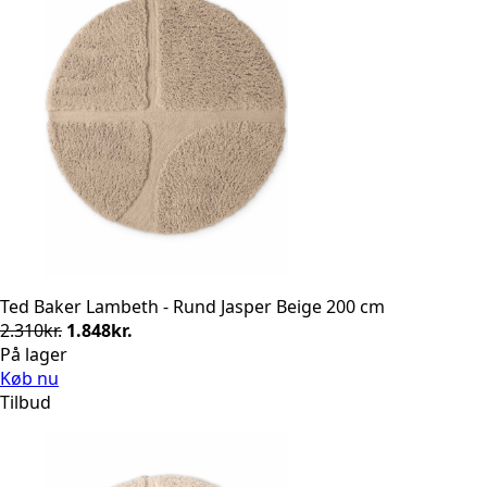
Ted Baker Lambeth - Rund Jasper Beige 200 cm
Den
Den
2.310
kr.
1.848
kr.
oprindelige
aktuelle
På lager
pris
pris
Køb nu
var:
er:
Tilbud
2.310kr..
1.848kr..