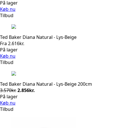
oprindelige
aktuelle
På lager
pris
pris
Køb nu
var:
er:
Tilbud
3.570kr..
2.856kr..
Ted Baker Diana Natural - Lys-Beige
Fra
2.616
kr.
På lager
Køb nu
Tilbud
Ted Baker Diana Natural - Lys-Beige 200cm
Den
Den
3.570
kr.
2.856
kr.
oprindelige
aktuelle
På lager
pris
pris
Køb nu
var:
er:
Tilbud
3.570kr..
2.856kr..