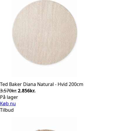
Ted Baker Diana Natural - Hvid 200cm
Den
Den
3.570
kr.
2.856
kr.
oprindelige
aktuelle
På lager
pris
pris
Køb nu
var:
er:
Tilbud
3.570kr..
2.856kr..