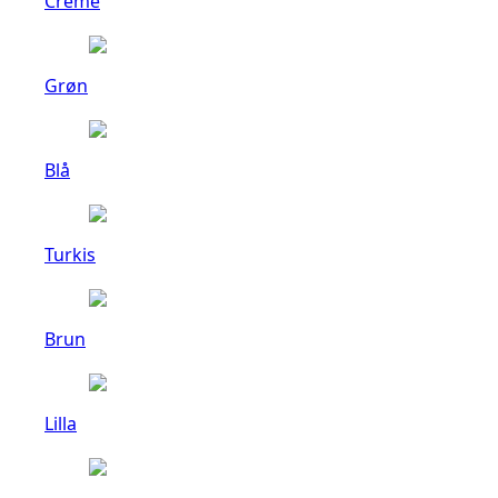
Creme
Grøn
Blå
Turkis
Brun
Lilla