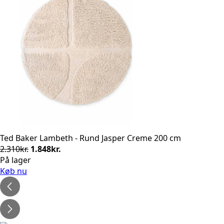
Ted Baker Lambeth - Rund Jasper Creme 200 cm
Den
Den
2.310
kr.
1.848
kr.
oprindelige
aktuelle
På lager
pris
pris
Køb nu
var:
er:
2.310kr..
1.848kr..