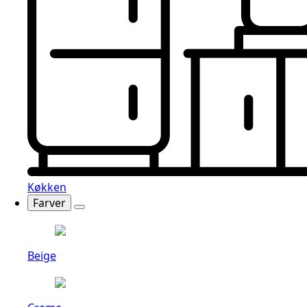
Køkken
Farver
Beige