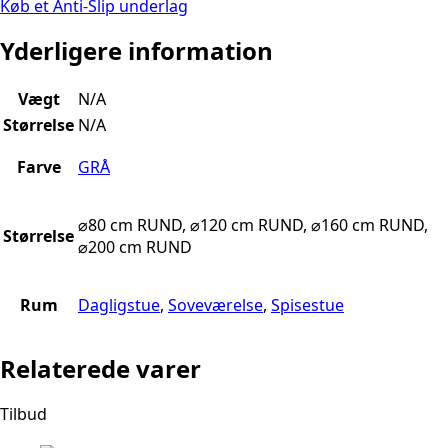
Køb et Anti-Slip underlag
Yderligere information
Vægt
N/A
Størrelse
N/A
Farve
GRÅ
⌀80 cm RUND, ⌀120 cm RUND, ⌀160 cm RUND,
Størrelse
⌀200 cm RUND
Rum
Dagligstue
,
Soveværelse
,
Spisestue
Relaterede varer
Tilbud