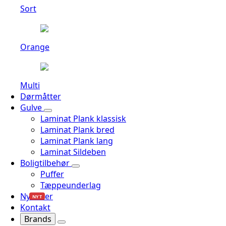
Sort
Orange
Multi
Dørmåtter
Gulve
Laminat Plank klassisk
Laminat Plank bred
Laminat Plank lang
Laminat Sildeben
Boligtilbehør
Puffer
Tæppeunderlag
Nyheder
NYT
Kontakt
Brands