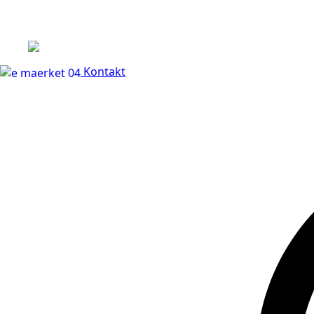
+45 60 66 68 47
Kontakt
30 dages fuld returr
Kontakt