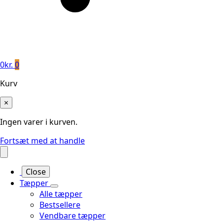
0
kr.
0
Kurv
×
Ingen varer i kurven.
Fortsæt med at handle
Close
Tæpper
Alle tæpper
Bestsellere
Vendbare tæpper