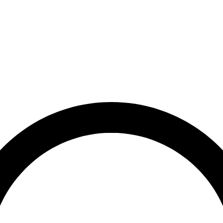
et
Leveringstid på 3-5 hverdage
Over 10.000+ tilfredse kund