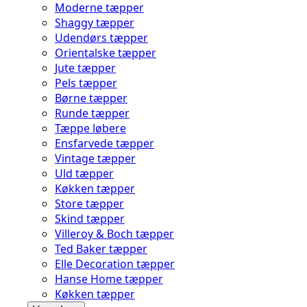
Moderne tæpper
Shaggy tæpper
Udendørs tæpper
Orientalske tæpper
Jute tæpper
Pels tæpper
Børne tæpper
Runde tæpper
Tæppe løbere
Ensfarvede tæpper
Vintage tæpper
Uld tæpper
Køkken tæpper
Store tæpper
Skind tæpper
Villeroy & Boch tæpper
Ted Baker tæpper
Elle Decoration tæpper
Hanse Home tæpper
Køkken tæpper