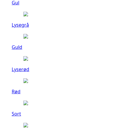
Gul
Lysegrå
Guld
Lyserød
Rød
Sort