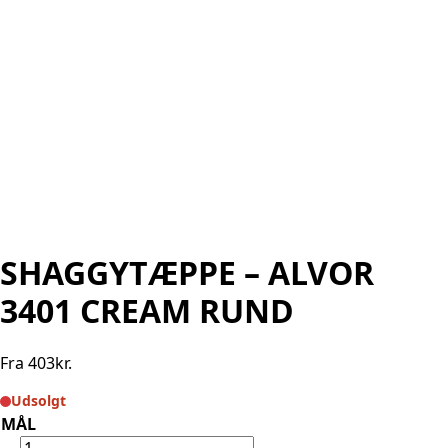
SHAGGYTÆPPE – ALVOR
3401 CREAM RUND
Fra
403
kr.
Udsolgt
MÅL
SHAGGYTÆPPE