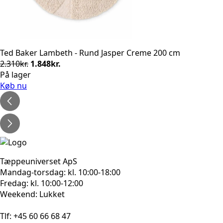
Ted Baker Lambeth - Rund Jasper Creme 200 cm
Den
Den
2.310
kr.
1.848
kr.
oprindelige
aktuelle
På lager
pris
pris
Køb nu
var:
er:
2.310kr..
1.848kr..
Tæppeuniverset ApS
Mandag-torsdag: kl. 10:00-18:00
Fredag: kl. 10:00-12:00
Weekend: Lukket
Tlf: +45 60 66 68 47