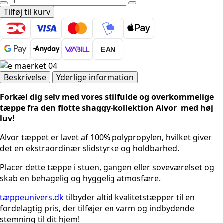
-
Tilføj til kurv
ALVOR
3401
CREAM
EAN
RUND
antal
Beskrivelse
Yderlige information
Forkæl dig selv med vores stilfulde og overkommelige
tæppe fra den flotte shaggy-kollektion Alvor med høj
luv!
Alvor tæppet er lavet af 100% polypropylen, hvilket giver
det en ekstraordinær slidstyrke og holdbarhed.
Placer dette tæppe i stuen, gangen eller soveværelset og
skab en behagelig og hyggelig atmosfære.
tæppeunivers.dk
tilbyder altid kvalitetstæpper til en
fordelagtig pris, der tilføjer en varm og indbydende
stemning til dit hjem!