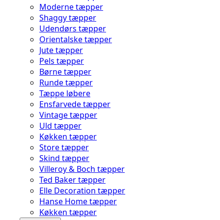
Moderne tæpper
Shaggy tæpper
Udendørs tæpper
Orientalske tæpper
Jute tæpper
Pels tæpper
Børne tæpper
Runde tæpper
Tæppe løbere
Ensfarvede tæpper
Vintage tæpper
Uld tæpper
Køkken tæpper
Store tæpper
Skind tæpper
Villeroy & Boch tæpper
Ted Baker tæpper
Elle Decoration tæpper
Hanse Home tæpper
Køkken tæpper