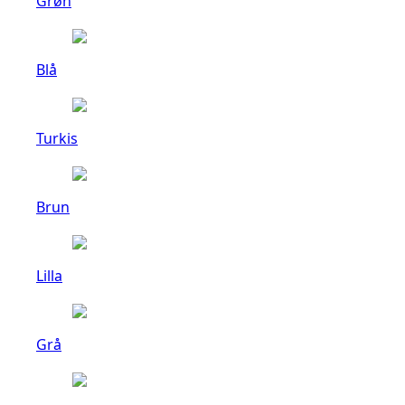
Grøn
Blå
Turkis
Brun
Lilla
Grå