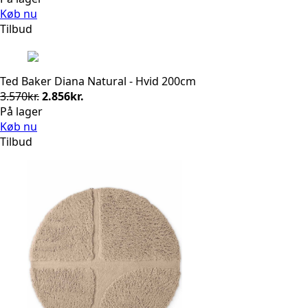
pris
pris
Køb nu
var:
er:
Tilbud
3.570kr..
2.856kr..
Ted Baker Diana Natural - Hvid 200cm
Den
Den
3.570
kr.
2.856
kr.
oprindelige
aktuelle
På lager
pris
pris
Køb nu
var:
er:
Tilbud
3.570kr..
2.856kr..