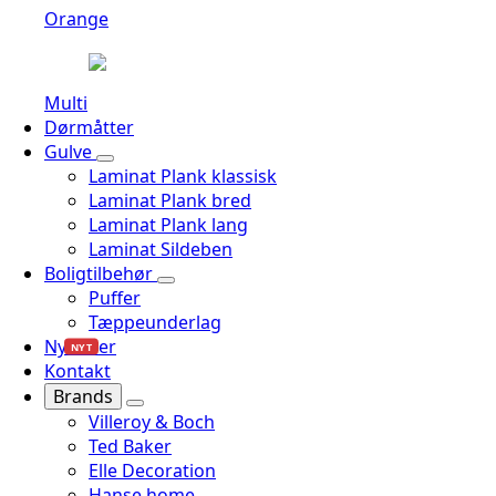
Orange
Multi
Dørmåtter
Gulve
Laminat Plank klassisk
Laminat Plank bred
Laminat Plank lang
Laminat Sildeben
Boligtilbehør
Puffer
Tæppeunderlag
Nyheder
NYT
Kontakt
Brands
Villeroy & Boch
Ted Baker
Elle Decoration
Hanse home