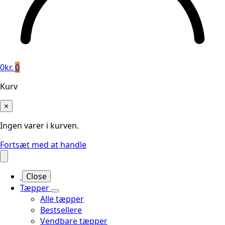
0
kr.
0
Kurv
×
Ingen varer i kurven.
Fortsæt med at handle
Close
Tæpper
Alle tæpper
Bestsellere
Vendbare tæpper