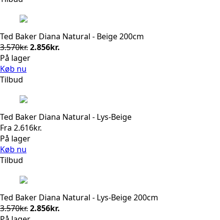
1.099kr..
879kr..
Ted Baker Diana Natural - Beige 200cm
Den
Den
3.570
kr.
2.856
kr.
oprindelige
aktuelle
På lager
pris
pris
Køb nu
var:
er:
Tilbud
3.570kr..
2.856kr..
Ted Baker Diana Natural - Lys-Beige
Fra
2.616
kr.
På lager
Køb nu
Tilbud
Ted Baker Diana Natural - Lys-Beige 200cm
Den
Den
3.570
kr.
2.856
kr.
oprindelige
aktuelle
På lager