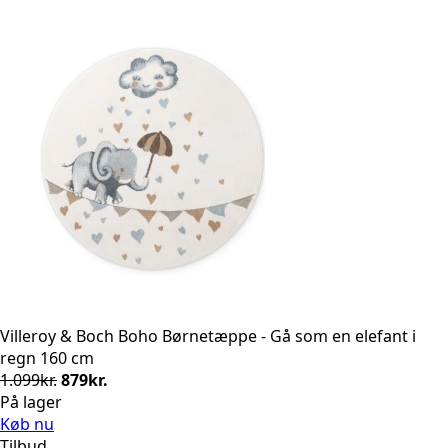
1.099kr..
879kr..
Villeroy & Boch Boho Børnetæppe - Gå som en elefant i
regn 160 cm
Den
Den
1.099
kr.
879
kr.
oprindelige
aktuelle
På lager
pris
pris
Køb nu
var:
er:
Tilbud