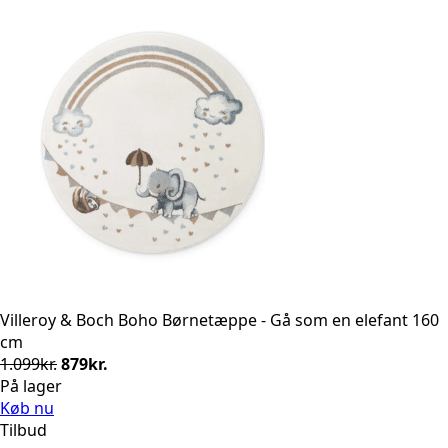
Villeroy & Boch Boho Børnetæppe - Gå som en elefant 160
cm
Den
Den
1.099
kr.
879
kr.
oprindelige
aktuelle
På lager
pris
pris
Køb nu
var:
er:
Tilbud