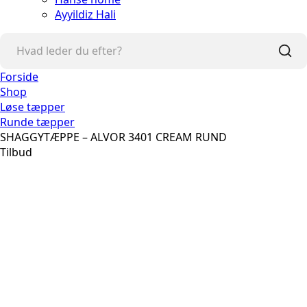
Ayyildiz Hali
Forside
Shop
Løse tæpper
Runde tæpper
SHAGGYTÆPPE – ALVOR 3401 CREAM RUND
Tilbud