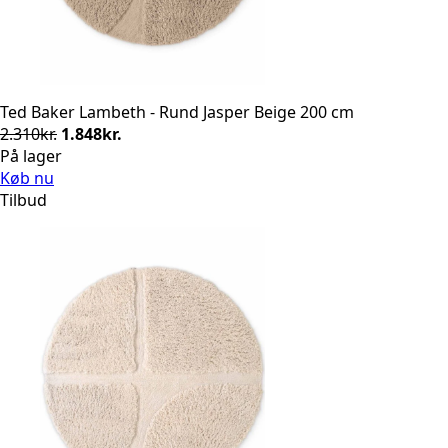
Ted Baker Lambeth - Rund Jasper Beige 200 cm
Den
Den
2.310
kr.
1.848
kr.
oprindelige
aktuelle
På lager
pris
pris
Køb nu
var:
er:
Tilbud
2.310kr..
1.848kr..