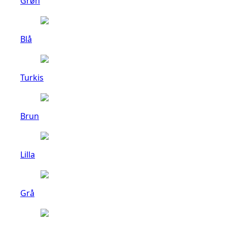
Grøn
Blå
Turkis
Brun
Lilla
Grå