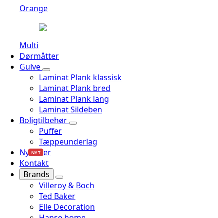
Orange
Multi
Dørmåtter
Gulve
Laminat Plank klassisk
Laminat Plank bred
Laminat Plank lang
Laminat Sildeben
Boligtilbehør
Puffer
Tæppeunderlag
Nyheder
NYT
Kontakt
Brands
Villeroy & Boch
Ted Baker
Elle Decoration
Hanse home