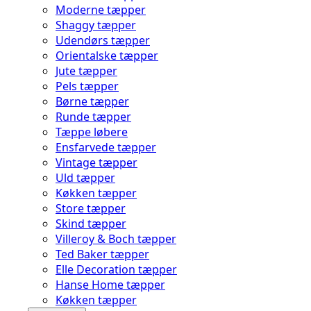
Moderne tæpper
Shaggy tæpper
Udendørs tæpper
Orientalske tæpper
Jute tæpper
Pels tæpper
Børne tæpper
Runde tæpper
Tæppe løbere
Ensfarvede tæpper
Vintage tæpper
Uld tæpper
Køkken tæpper
Store tæpper
Skind tæpper
Villeroy & Boch tæpper
Ted Baker tæpper
Elle Decoration tæpper
Hanse Home tæpper
Køkken tæpper