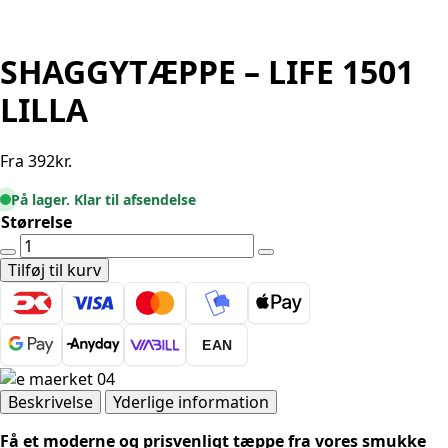
SHAGGYTÆPPE – LIFE 1501
LILLA
Fra
392
kr.
På lager. Klar til afsendelse
Størrelse
SHAGGYTÆPPE
-
Tilføj til kurv
LIFE
1501
LILLA
EAN
antal
Beskrivelse
Yderlige information
Få et moderne og prisvenligt tæppe fra vores smukke