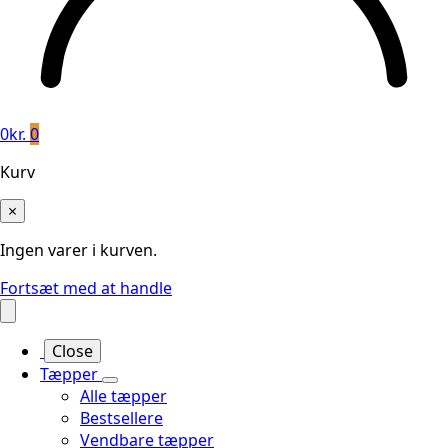
0
kr.
0
Kurv
×
Ingen varer i kurven.
Fortsæt med at handle
Close
Tæpper
Alle tæpper
Bestsellere
Vendbare tæpper