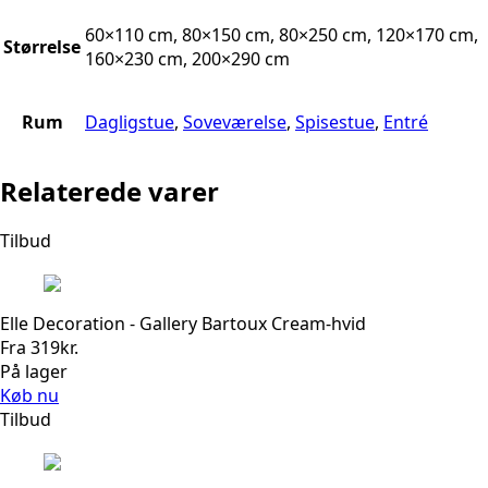
60×110 cm, 80×150 cm, 80×250 cm, 120×170 cm,
Størrelse
160×230 cm, 200×290 cm
Rum
Dagligstue
,
Soveværelse
,
Spisestue
,
Entré
Relaterede varer
Tilbud
Elle Decoration - Gallery Bartoux Cream-hvid
Fra
319
kr.
På lager
Køb nu
Tilbud