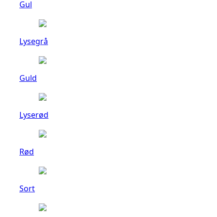
Gul
Lysegrå
Guld
Lyserød
Rød
Sort