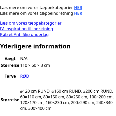
Læs mere om vores tæppekategorier
HER
Læs mere om vores tæppeindretning
HER
Læs om vores tæppekategorier
Få inspiration til indretning
Køb et Anti-Slip underlag
Yderligere information
Vægt
N/A
Størrelse
110 × 60 × 3 cm
Farve
RØD
⌀120 cm RUND, ⌀160 cm RUND, ⌀200 cm RUND,
60×110 cm, 80×150 cm, 80×250 cm, 100×200 cm,
Størrelse
120×170 cm, 160×230 cm, 200×290 cm, 240×340
cm, 300×400 cm