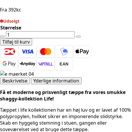
Fra
392
kr.
Udsolgt
Størrelse
SHAGGYTÆPPE
-
Tilføj til kurv
LIFE
1503
RØD
EAN
antal
Beskrivelse
Yderlige information
Få et moderne og prisvenligt tæppe fra vores smukke
shaggy-kollektion Life!
Tæppet i life kollektionen har en høj luv og er lavet af 100%
polypropylen, hvilket sikrer en imponerende slidstyrke.
Skab en hyggelig stemning i stuen, gangen eller
soveværelset ved at bruge dette tæppe.