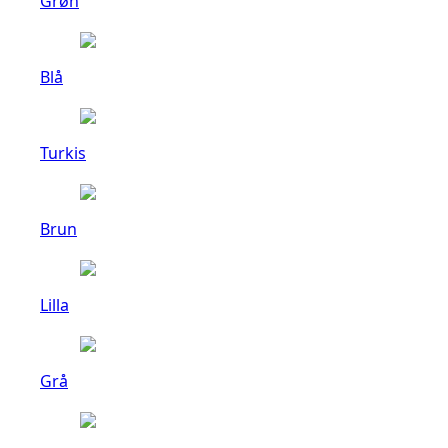
Grøn
Blå
Turkis
Brun
Lilla
Grå