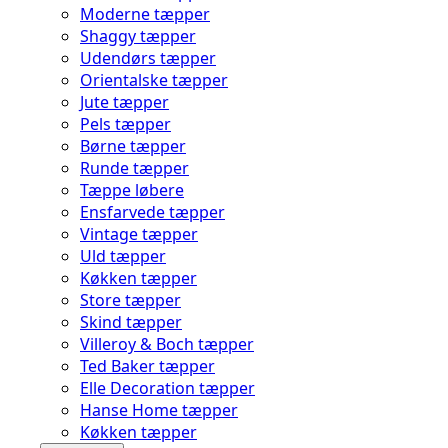
Moderne tæpper
Shaggy tæpper
Udendørs tæpper
Orientalske tæpper
Jute tæpper
Pels tæpper
Børne tæpper
Runde tæpper
Tæppe løbere
Ensfarvede tæpper
Vintage tæpper
Uld tæpper
Køkken tæpper
Store tæpper
Skind tæpper
Villeroy & Boch tæpper
Ted Baker tæpper
Elle Decoration tæpper
Hanse Home tæpper
Køkken tæpper