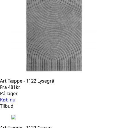
Art Tæppe - 1122 Lysegrå
Fra
481
kr.
På lager
Køb nu
Tilbud
Art Tæppe - 1122 Cream