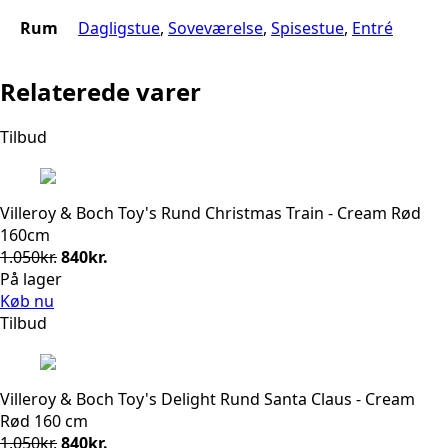
Rum
Dagligstue
,
Soveværelse
,
Spisestue
,
Entré
Relaterede varer
Tilbud
Villeroy & Boch Toy's Rund Christmas Train - Cream Rød
160cm
Den
Den
1.050
kr.
840
kr.
oprindelige
aktuelle
På lager
pris
pris
Køb nu
var:
er:
Tilbud
1.050kr..
840kr..
Villeroy & Boch Toy's Delight Rund Santa Claus - Cream
Rød 160 cm
Den
Den
1.050
kr.
840
kr.