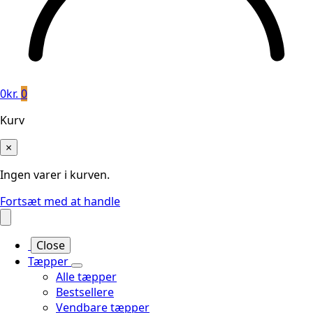
0
kr.
0
Kurv
×
Ingen varer i kurven.
Fortsæt med at handle
Close
Tæpper
Alle tæpper
Bestsellere
Vendbare tæpper