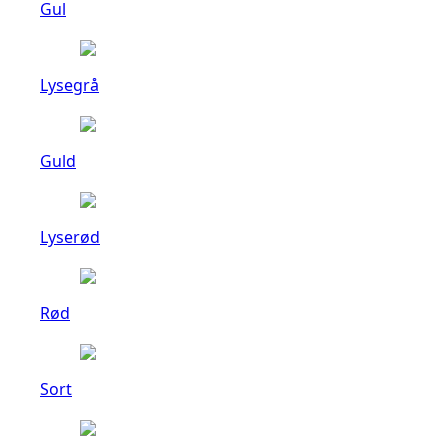
Gul
Lysegrå
Guld
Lyserød
Rød
Sort