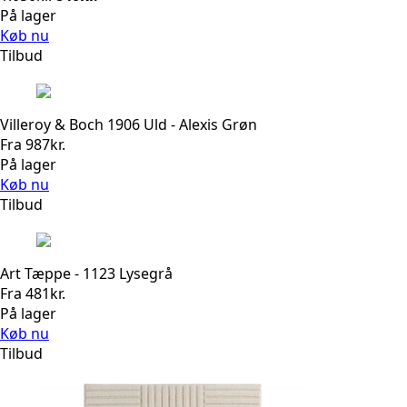
oprindelige
aktuelle
På lager
pris
pris
Køb nu
var:
er:
Tilbud
1.050kr..
840kr..
Villeroy & Boch 1906 Uld - Alexis Grøn
Fra
987
kr.
På lager
Køb nu
Tilbud
Art Tæppe - 1123 Lysegrå
Fra
481
kr.
På lager
Køb nu
Tilbud