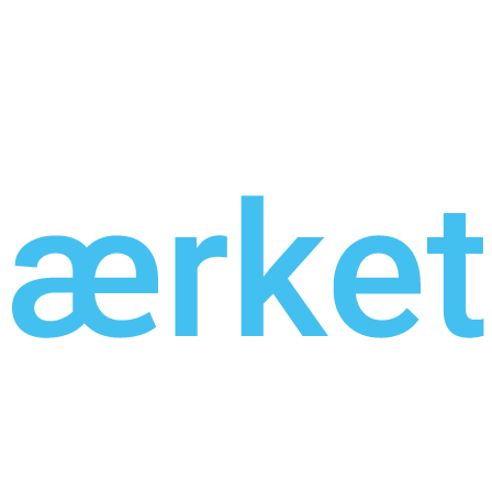
er
Levering til dørtrin