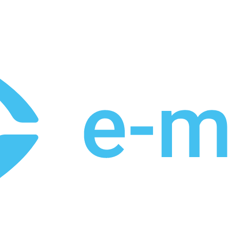
et
Leveringstid på 3-5 hverdage
Over 10.000+ tilfredse kund