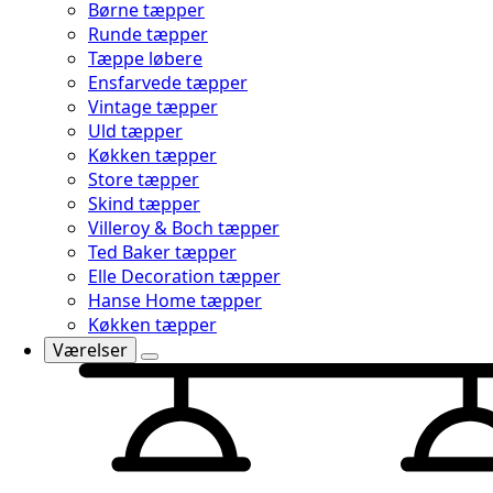
Børne tæpper
Runde tæpper
Tæppe løbere
Ensfarvede tæpper
Vintage tæpper
Uld tæpper
Køkken tæpper
Store tæpper
Skind tæpper
Villeroy & Boch tæpper
Ted Baker tæpper
Elle Decoration tæpper
Hanse Home tæpper
Køkken tæpper
Værelser