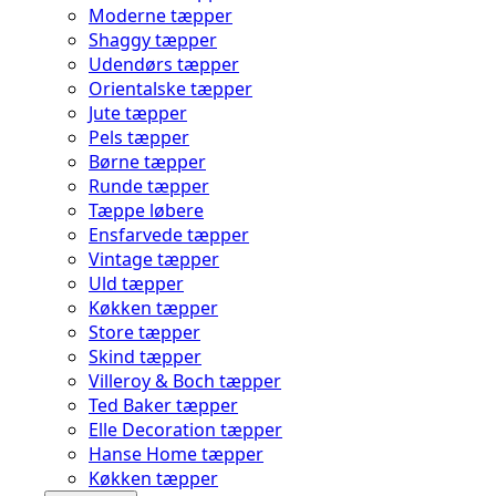
Moderne tæpper
Shaggy tæpper
Udendørs tæpper
Orientalske tæpper
Jute tæpper
Pels tæpper
Børne tæpper
Runde tæpper
Tæppe løbere
Ensfarvede tæpper
Vintage tæpper
Uld tæpper
Køkken tæpper
Store tæpper
Skind tæpper
Villeroy & Boch tæpper
Ted Baker tæpper
Elle Decoration tæpper
Hanse Home tæpper
Køkken tæpper