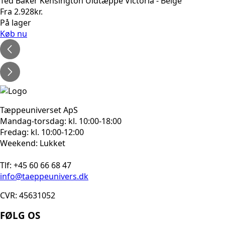
Ted Baker Kensington Uldtæppe Victoria - Beige
Fra
2.928
kr.
På lager
Køb nu
Tæppeuniverset ApS
Mandag-torsdag: kl. 10:00-18:00
Fredag: kl. 10:00-12:00
Weekend: Lukket
Tlf: +45 60 66 68 47
info@taeppeunivers.dk
CVR: 45631052
FØLG OS