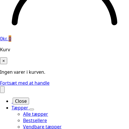
0
kr.
0
Kurv
×
Ingen varer i kurven.
Fortsæt med at handle
Close
Tæpper
Alle tæpper
Bestsellere
Vendbare tæpper