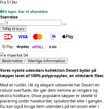
Fra
513
kr.
På lager. Klar til afsendelse
Størrelse
Udendørstæppe
-
Tilføj til kurv
Desert
1302
Beige
EAN
antal
Beskrivelse
Yderlige information
Vores nyeste udendørs kollektion Desert byder på
tæpper lavet af 100% polypropylen, en slidstærk fiber.
Med et rustikt, råt og elegant udseende har Desert en
robust overflade, der gør dem nemme at rengøre og
ekstra holdbare. Disse populære tæpper er ideelle til
placering under havebordet, spisebordet eller i gangen.
Du kan også bruge dem udendørs på terrassen eller i