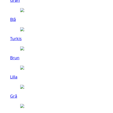
Grøn
Blå
Turkis
Brun
Lilla
Grå