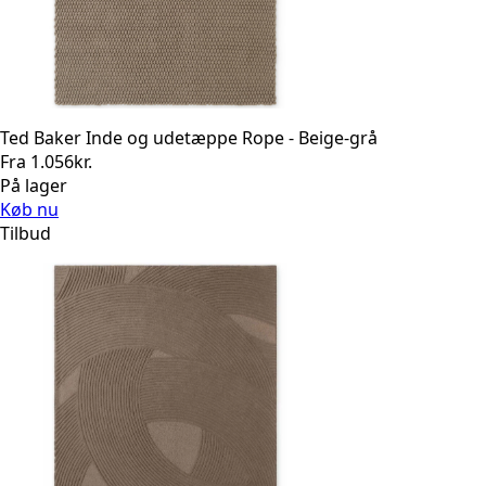
Ted Baker Inde og udetæppe Rope - Beige-grå
Fra
1.056
kr.
På lager
Køb nu
Tilbud