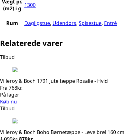
Vægt pr.
1300
(m2) i g
Rum
Dagligstue
,
Udendørs
,
Spisestue
,
Entré
Relaterede varer
Tilbud
Villeroy & Boch 1791 Jute tæppe Rosalie - Hvid
Fra
768
kr.
På lager
Køb nu
Tilbud
Villeroy & Boch Boho Børnetæppe - Løve brøl 160 cm
Den
Den
1.099
kr.
879
kr.