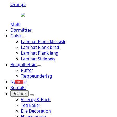
Orange
Multi
Dørmåtter
Gulve
Laminat Plank klassisk
Laminat Plank bred
Laminat Plank lang
Laminat Sildeben
Boligtilbehør
Puffer
Tæppeunderlag
Nyheder
NYT
Kontakt
Brands
Villeroy & Boch
Ted Baker
Elle Decoration
Hanse home