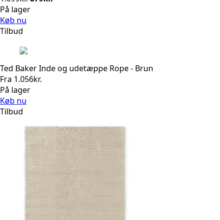
oprindelige
aktuelle
På lager
pris
pris
Køb nu
var:
er:
Tilbud
1.099kr..
879kr..
Ted Baker Inde og udetæppe Rope - Brun
Fra
1.056
kr.
På lager
Køb nu
Tilbud