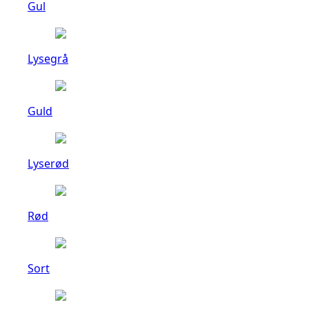
Gul
Lysegrå
Guld
Lyserød
Rød
Sort