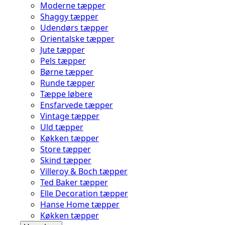
Moderne tæpper
Shaggy tæpper
Udendørs tæpper
Orientalske tæpper
Jute tæpper
Pels tæpper
Børne tæpper
Runde tæpper
Tæppe løbere
Ensfarvede tæpper
Vintage tæpper
Uld tæpper
Køkken tæpper
Store tæpper
Skind tæpper
Villeroy & Boch tæpper
Ted Baker tæpper
Elle Decoration tæpper
Hanse Home tæpper
Køkken tæpper