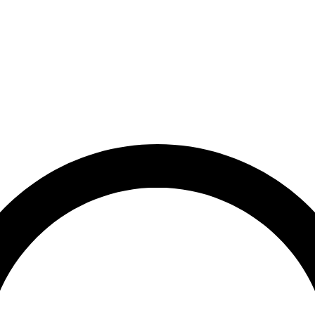
et
Leveringstid på 3-5 hverdage
Over 10.000+ tilfredse kund