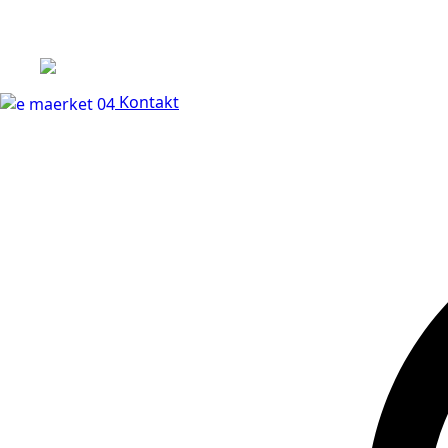
+45 60 66 68 47
Kontakt
30 dages fuld returr
Kontakt