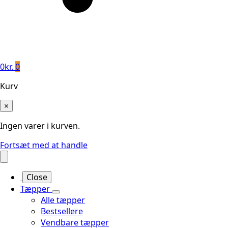
0
kr.
0
Kurv
×
Ingen varer i kurven.
Fortsæt med at handle
Close
Tæpper
Alle tæpper
Bestsellere
Vendbare tæpper