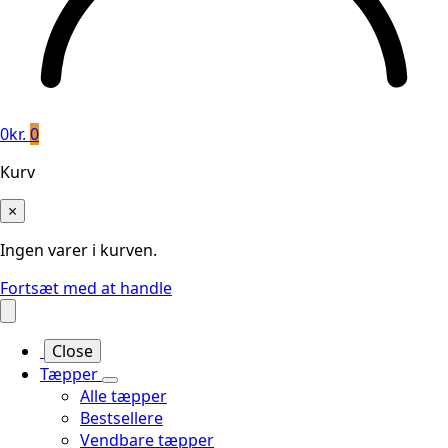
0
kr.
0
Kurv
×
Ingen varer i kurven.
Fortsæt med at handle
Close
Tæpper
Alle tæpper
Bestsellere
Vendbare tæpper