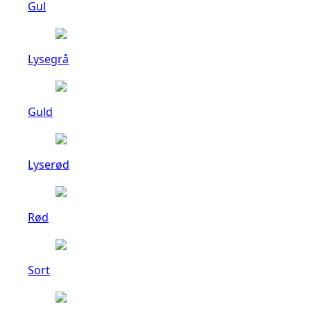
Gul
Lysegrå
Guld
Lyserød
Rød
Sort