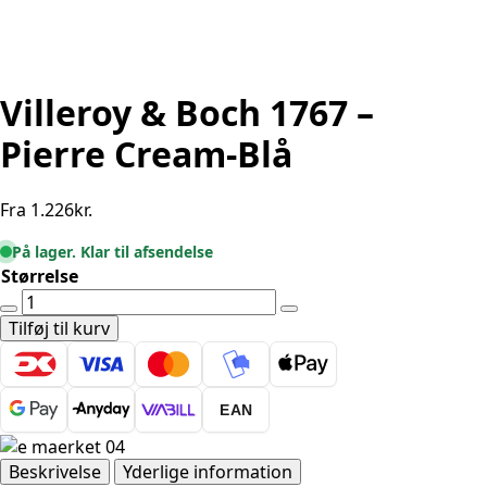
Villeroy & Boch 1767 –
Pierre Cream-Blå
Fra
1.226
kr.
På lager. Klar til afsendelse
Størrelse
Villeroy
&
Tilføj til kurv
Boch
1767
-
EAN
Pierre
Cream-
Blå
Beskrivelse
Yderlige information