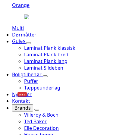
Orange
Multi
Dørmåtter
Gulve
Laminat Plank klassisk
Laminat Plank bred
Laminat Plank lang
Laminat Sildeben
Boligtilbehør
Puffer
Tæppeunderlag
Nyheder
NYT
Kontakt
Brands
Villeroy & Boch
Ted Baker
Elle Decoration
Hanse home