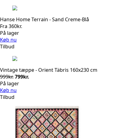
Hanse Home Terrain - Sand Creme-Blå
Fra
360
kr.
På lager
Køb nu
Tilbud
Vintage tæppe - Orient Täbris 160x230 cm
Den
Den
999
kr.
799
kr.
oprindelige
aktuelle
På lager
pris
pris
Køb nu
var:
er:
Tilbud
999kr..
799kr..