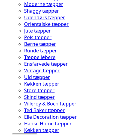
Moderne tæpper
Shaggy tæpper
Udendørs tæpper
Orientalske tæpper
Jute tæpper
Pels tæpper
Børne tæpper
Runde tæpper
Tæppe løbere
Ensfarvede tæpper
Vintage tæpper
Uld tæpper
Køkken tæpper
Store tæpper
Skind tæpper
Villeroy & Boch tæpper
Ted Baker tæpper
Elle Decoration tæpper
Hanse Home tæpper
Køkken tæpper