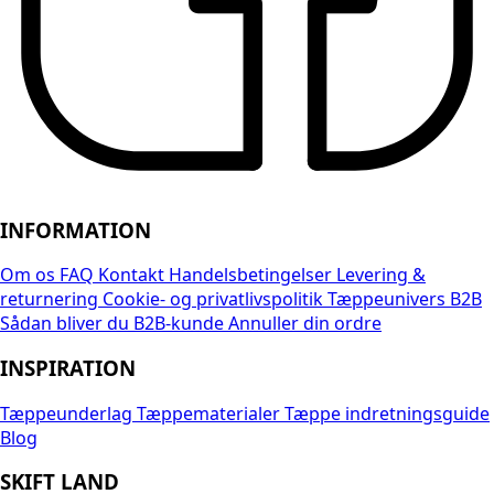
INFORMATION
Om os
FAQ
Kontakt
Handelsbetingelser
Levering &
returnering
Cookie- og privatlivspolitik
Tæppeunivers B2B
Sådan bliver du B2B-kunde
Annuller din ordre
INSPIRATION
Tæppeunderlag
Tæppematerialer
Tæppe indretningsguide
Blog
SKIFT LAND