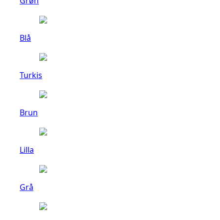
Grøn
Blå
Turkis
Brun
Lilla
Grå