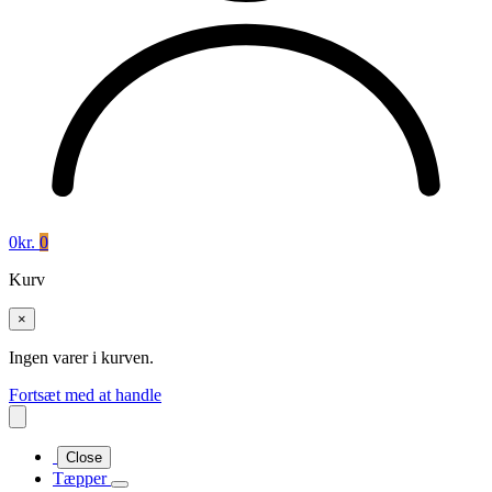
0
kr.
0
Kurv
×
Ingen varer i kurven.
Fortsæt med at handle
Close
Tæpper