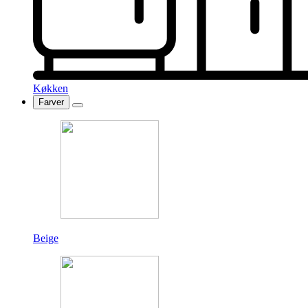
Køkken
Farver
Beige