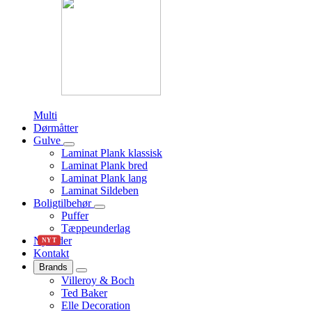
Multi
Dørmåtter
Gulve
Laminat Plank klassisk
Laminat Plank bred
Laminat Plank lang
Laminat Sildeben
Boligtilbehør
Puffer
Tæppeunderlag
Nyheder
NYT
Kontakt
Brands
Villeroy & Boch
Ted Baker
Elle Decoration