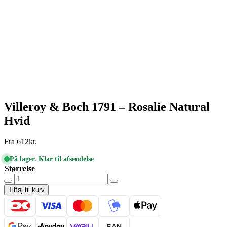
Villeroy & Boch 1791 – Rosalie Natural
Hvid
Fra
612
kr.
På lager. Klar til afsendelse
Størrelse
Villeroy
&
Tilføj til kurv
Boch
1791
-
Rosalie