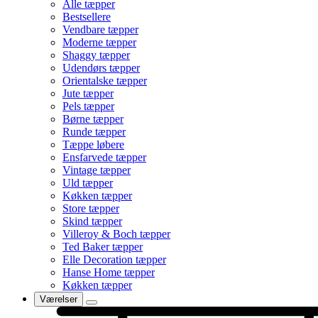
Alle tæpper
Bestsellere
Vendbare tæpper
Moderne tæpper
Shaggy tæpper
Udendørs tæpper
Orientalske tæpper
Jute tæpper
Pels tæpper
Børne tæpper
Runde tæpper
Tæppe løbere
Ensfarvede tæpper
Vintage tæpper
Uld tæpper
Køkken tæpper
Store tæpper
Skind tæpper
Villeroy & Boch tæpper
Ted Baker tæpper
Elle Decoration tæpper
Hanse Home tæpper
Køkken tæpper
Værelser