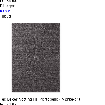
Fra
840
kr.
På lager
Køb nu
Tilbud
Ted Baker Notting Hill Portobello - Mørke-grå
Fra
840
kr.