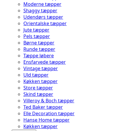
Moderne tæpper
Shaggy tæpper
Udendørs tæpper
Orientalske tæpper
Jute tæpper
Pels tæpper
Børne tæpper
Runde tæpper
Tæppe løbere
Ensfarvede tæpper
Vintage tæpper
Uld tæpper
Køkken tæpper
Store tæpper
Skind tæpper
Villeroy & Boch tæpper
Ted Baker tæpper
Elle Decoration tæpper
Hanse Home tæpper
Køkken tæpper