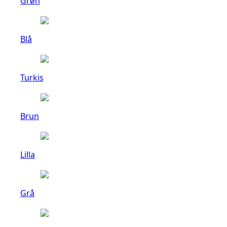
Grøn
Blå
Turkis
Brun
Lilla
Grå