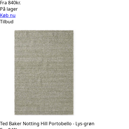
Fra
840
kr.
På lager
Køb nu
Tilbud
Ted Baker Notting Hill Portobello - Lys-grøn