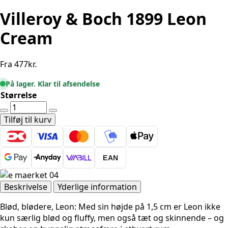
Villeroy & Boch 1899 Leon
Cream
Fra
477
kr.
På lager. Klar til afsendelse
Størrelse
Villeroy
&
Tilføj til kurv
Boch
1899
Leon
EAN
Cream
antal
Beskrivelse
Yderlige information
Blød, blødere, Leon: Med sin højde på 1,5 cm er Leon ikke
kun særlig blød og fluffy, men også tæt og skinnende – og