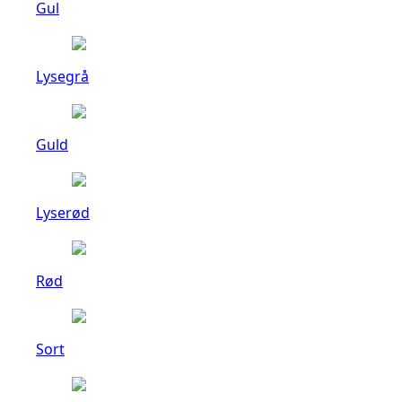
Gul
Lysegrå
Guld
Lyserød
Rød
Sort