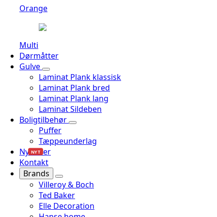
Orange
Multi
Dørmåtter
Gulve
Laminat Plank klassisk
Laminat Plank bred
Laminat Plank lang
Laminat Sildeben
Boligtilbehør
Puffer
Tæppeunderlag
Nyheder
NYT
Kontakt
Brands
Villeroy & Boch
Ted Baker
Elle Decoration
Hanse home