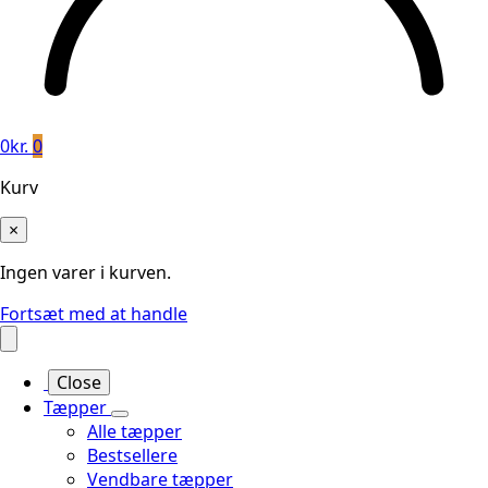
0
kr.
0
Kurv
×
Ingen varer i kurven.
Fortsæt med at handle
Close
Tæpper
Alle tæpper
Bestsellere
Vendbare tæpper