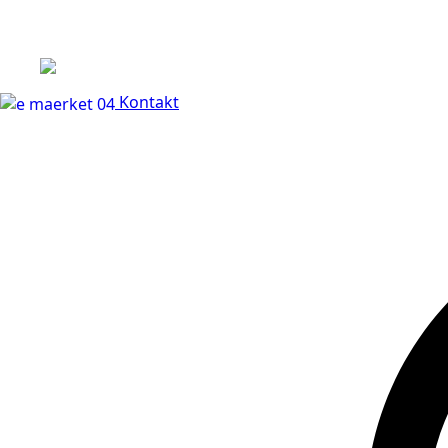
+45 60 66 68 47
Kontakt
30 dages fuld returr
Kontakt