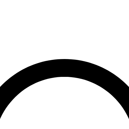
et
Leveringstid på 3-5 hverdage
Over 10.000+ tilfredse kund