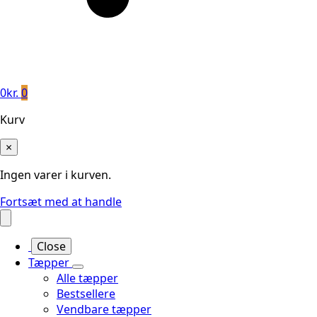
0
kr.
0
Kurv
×
Ingen varer i kurven.
Fortsæt med at handle
Close
Tæpper
Alle tæpper
Bestsellere
Vendbare tæpper