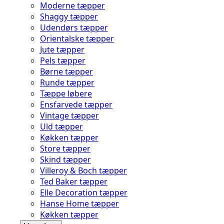
Moderne tæpper
Shaggy tæpper
Udendørs tæpper
Orientalske tæpper
Jute tæpper
Pels tæpper
Børne tæpper
Runde tæpper
Tæppe løbere
Ensfarvede tæpper
Vintage tæpper
Uld tæpper
Køkken tæpper
Store tæpper
Skind tæpper
Villeroy & Boch tæpper
Ted Baker tæpper
Elle Decoration tæpper
Hanse Home tæpper
Køkken tæpper