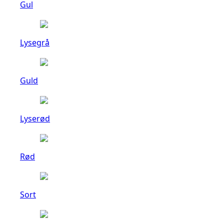
Gul
Lysegrå
Guld
Lyserød
Rød
Sort