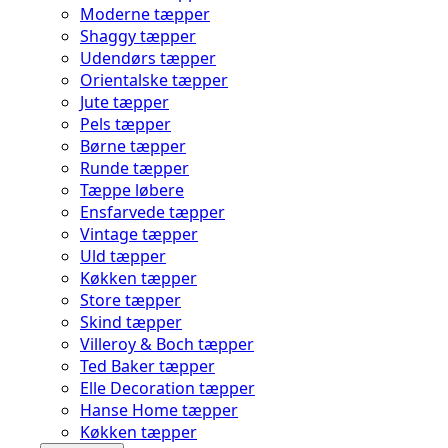
Moderne tæpper
Shaggy tæpper
Udendørs tæpper
Orientalske tæpper
Jute tæpper
Pels tæpper
Børne tæpper
Runde tæpper
Tæppe løbere
Ensfarvede tæpper
Vintage tæpper
Uld tæpper
Køkken tæpper
Store tæpper
Skind tæpper
Villeroy & Boch tæpper
Ted Baker tæpper
Elle Decoration tæpper
Hanse Home tæpper
Køkken tæpper