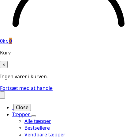
0
kr.
0
Kurv
×
Ingen varer i kurven.
Fortsæt med at handle
Close
Tæpper
Alle tæpper
Bestsellere
Vendbare tæpper