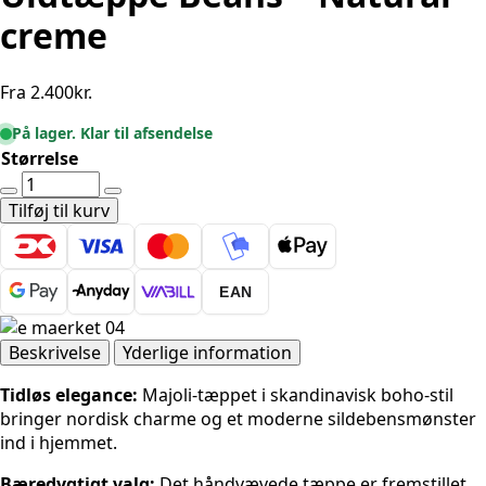
creme
Fra
2.400
kr.
På lager. Klar til afsendelse
Størrelse
Elle
Decoration
Tilføj til kurv
Lyon
Uldtæppe
Beans
EAN
-
Natural-
creme
Beskrivelse
Yderlige information
antal
Tidløs elegance:
Majoli-tæppet i skandinavisk boho-stil
bringer nordisk charme og et moderne sildebensmønster
ind i hjemmet.
Bæredygtigt valg:
Det håndvævede tæppe er fremstillet