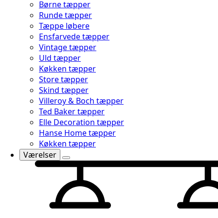
Børne tæpper
Runde tæpper
Tæppe løbere
Ensfarvede tæpper
Vintage tæpper
Uld tæpper
Køkken tæpper
Store tæpper
Skind tæpper
Villeroy & Boch tæpper
Ted Baker tæpper
Elle Decoration tæpper
Hanse Home tæpper
Køkken tæpper
Værelser