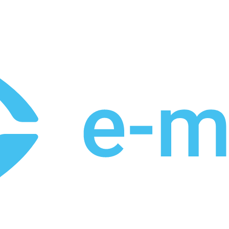
et
Leveringstid på 3-5 hverdage
Over 10.000+ tilfredse kund