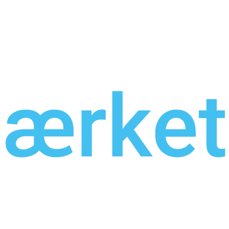
er
Levering til dørtrin