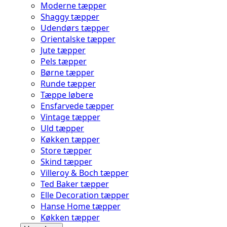
Moderne tæpper
Shaggy tæpper
Udendørs tæpper
Orientalske tæpper
Jute tæpper
Pels tæpper
Børne tæpper
Runde tæpper
Tæppe løbere
Ensfarvede tæpper
Vintage tæpper
Uld tæpper
Køkken tæpper
Store tæpper
Skind tæpper
Villeroy & Boch tæpper
Ted Baker tæpper
Elle Decoration tæpper
Hanse Home tæpper
Køkken tæpper