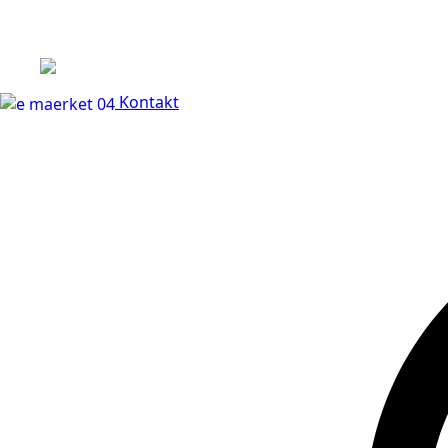
+45 60 66 68 47
Kontakt
30 dages fuld returr
Kontakt