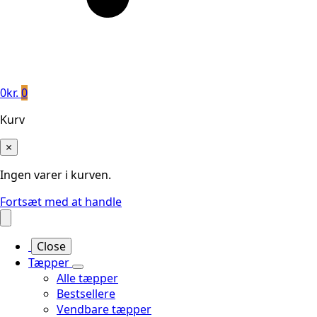
0
kr.
0
Kurv
×
Ingen varer i kurven.
Fortsæt med at handle
Close
Tæpper
Alle tæpper
Bestsellere
Vendbare tæpper