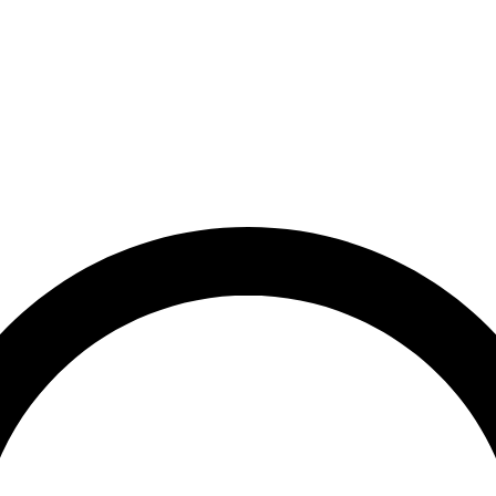
et
Leveringstid på 3-5 hverdage
Over 10.000+ tilfredse kund