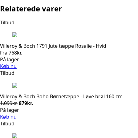
Relaterede varer
Tilbud
Villeroy & Boch 1791 Jute tæppe Rosalie - Hvid
Fra
768
kr.
På lager
Køb nu
Tilbud
Villeroy & Boch Boho Børnetæppe - Løve brøl 160 cm
Den
Den
1.099
kr.
879
kr.
oprindelige
aktuelle
På lager
pris
pris
Køb nu
var:
er:
Tilbud
1.099kr..
879kr..