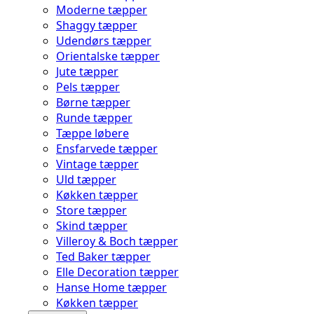
Moderne tæpper
Shaggy tæpper
Udendørs tæpper
Orientalske tæpper
Jute tæpper
Pels tæpper
Børne tæpper
Runde tæpper
Tæppe løbere
Ensfarvede tæpper
Vintage tæpper
Uld tæpper
Køkken tæpper
Store tæpper
Skind tæpper
Villeroy & Boch tæpper
Ted Baker tæpper
Elle Decoration tæpper
Hanse Home tæpper
Køkken tæpper