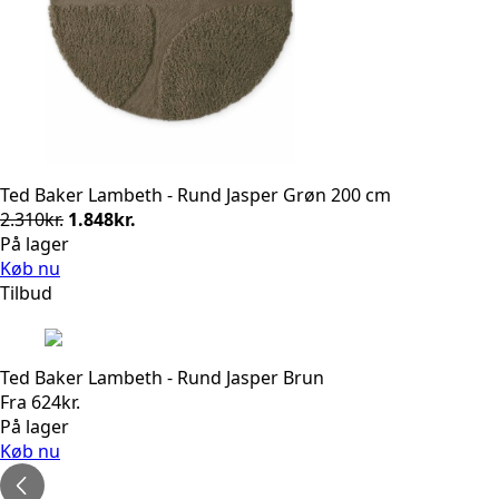
Ted Baker Lambeth - Rund Jasper Grøn 200 cm
Den
Den
2.310
kr.
1.848
kr.
oprindelige
aktuelle
På lager
pris
pris
Køb nu
var:
er:
Tilbud
2.310kr..
1.848kr..
Ted Baker Lambeth - Rund Jasper Brun
Fra
624
kr.
På lager
Køb nu