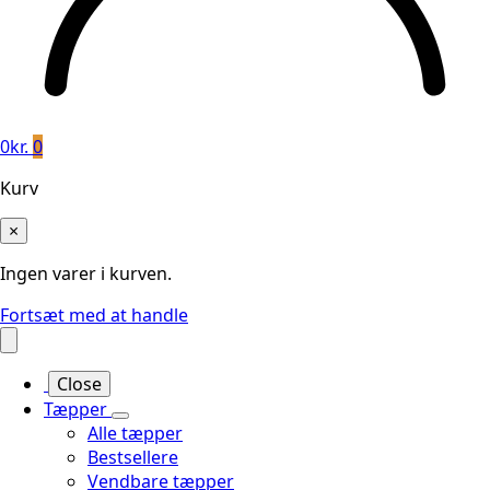
0
kr.
0
Kurv
×
Ingen varer i kurven.
Fortsæt med at handle
Close
Tæpper
Alle tæpper
Bestsellere
Vendbare tæpper