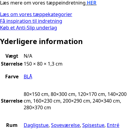
Læs mere om vores tæppeindretning
HER
Læs om vores tæppekategorier
Få inspiration til indretning
Køb et Anti-Slip underlag
Yderligere information
Vægt
N/A
Størrelse
150 × 80 × 1,3 cm
Farve
BLÅ
80×150 cm, 80×300 cm, 120×170 cm, 140×200
Størrelse
cm, 160×230 cm, 200×290 cm, 240×340 cm,
280×370 cm
Rum
Dagligstue
,
Soveværelse
,
Spisestue
,
Entré