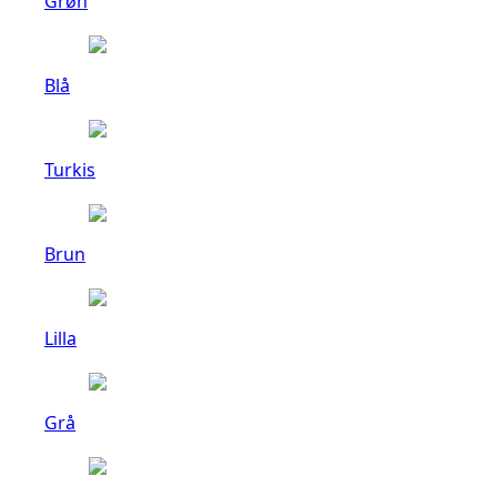
Grøn
Blå
Turkis
Brun
Lilla
Grå