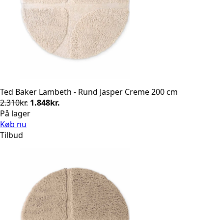
Ted Baker Lambeth - Rund Jasper Creme 200 cm
Den
Den
2.310
kr.
1.848
kr.
oprindelige
aktuelle
På lager
pris
pris
Køb nu
var:
er:
Tilbud
2.310kr..
1.848kr..