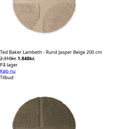
Ted Baker Lambeth - Rund Jasper Beige 200 cm
Den
Den
2.310
kr.
1.848
kr.
oprindelige
aktuelle
På lager
pris
pris
Køb nu
var:
er:
Tilbud
2.310kr..
1.848kr..