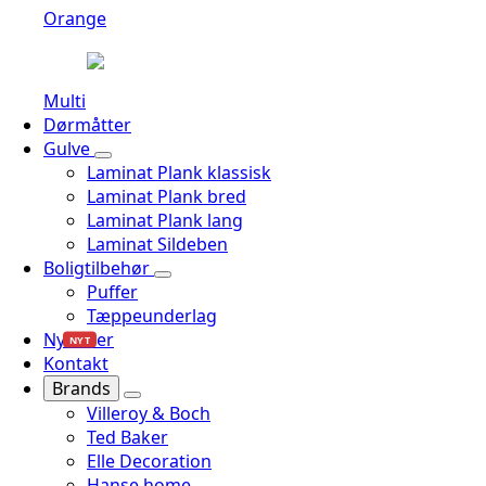
Orange
Multi
Dørmåtter
Gulve
Laminat Plank klassisk
Laminat Plank bred
Laminat Plank lang
Laminat Sildeben
Boligtilbehør
Puffer
Tæppeunderlag
Nyheder
NYT
Kontakt
Brands
Villeroy & Boch
Ted Baker
Elle Decoration
Hanse home