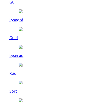
Gul
Lysegrå
Guld
Lyserød
Rød
Sort