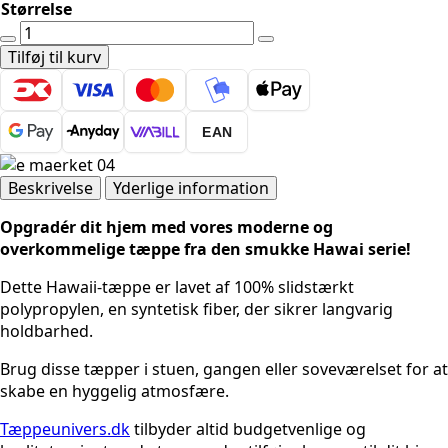
Størrelse
HAWAII
1710
Tilføj til kurv
BLÅ
antal
EAN
Beskrivelse
Yderlige information
Opgradér dit hjem med vores moderne og
overkommelige tæppe fra den smukke Hawai serie!
Dette Hawaii-tæppe er lavet af 100% slidstærkt
polypropylen, en syntetisk fiber, der sikrer langvarig
holdbarhed.
Brug disse tæpper i stuen, gangen eller soveværelset for at
skabe en hyggelig atmosfære.
Tæppeunivers.dk
tilbyder altid budgetvenlige og