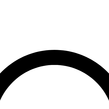
et
Leveringstid på 3-5 hverdage
Over 10.000+ tilfredse kund