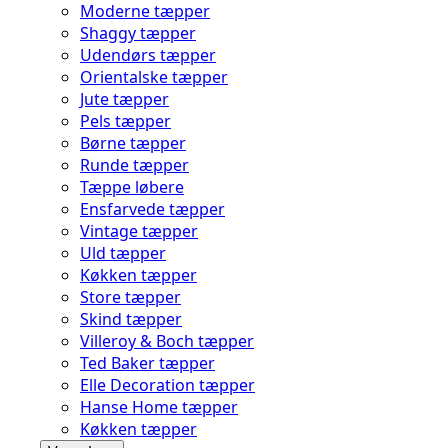
Moderne tæpper
Shaggy tæpper
Udendørs tæpper
Orientalske tæpper
Jute tæpper
Pels tæpper
Børne tæpper
Runde tæpper
Tæppe løbere
Ensfarvede tæpper
Vintage tæpper
Uld tæpper
Køkken tæpper
Store tæpper
Skind tæpper
Villeroy & Boch tæpper
Ted Baker tæpper
Elle Decoration tæpper
Hanse Home tæpper
Køkken tæpper