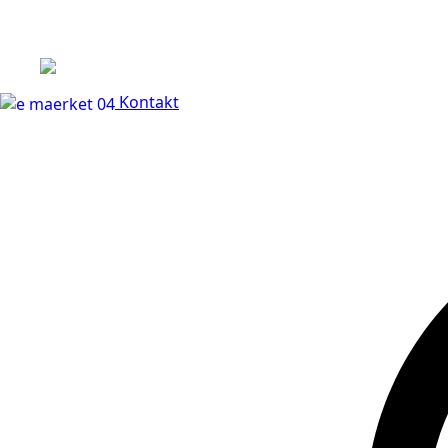
+45 60 66 68 47
Kontakt
30 dages fuld returr
Kontakt