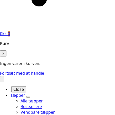
0
kr.
0
Kurv
×
Ingen varer i kurven.
Fortsæt med at handle
Close
Tæpper
Alle tæpper
Bestsellere
Vendbare tæpper