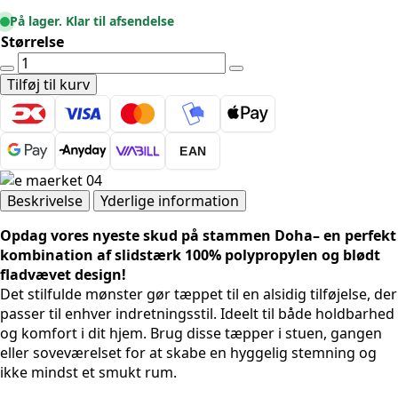
På lager. Klar til afsendelse
Størrelse
Moderne
tæppe
Tilføj til kurv
-
Doha
1653
EAN
Cream
antal
Beskrivelse
Yderlige information
Opdag vores nyeste skud på stammen Doha– en perfekt
kombination af slidstærk 100% polypropylen og blødt
fladvævet design!
Det stilfulde mønster gør tæppet til en alsidig tilføjelse, der
passer til enhver indretningsstil. Ideelt til både holdbarhed
og komfort i dit hjem. Brug disse tæpper i stuen, gangen
eller soveværelset for at skabe en hyggelig stemning og
ikke mindst et smukt rum.