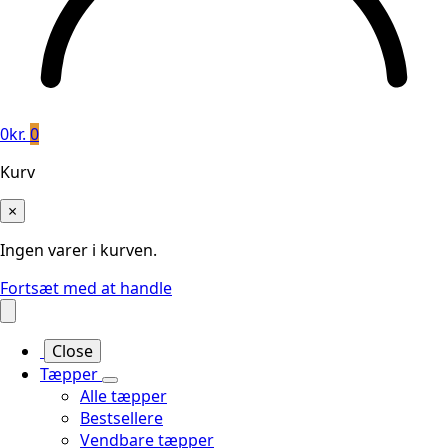
0
kr.
0
Kurv
×
Ingen varer i kurven.
Fortsæt med at handle
Close
Tæpper
Alle tæpper
Bestsellere
Vendbare tæpper