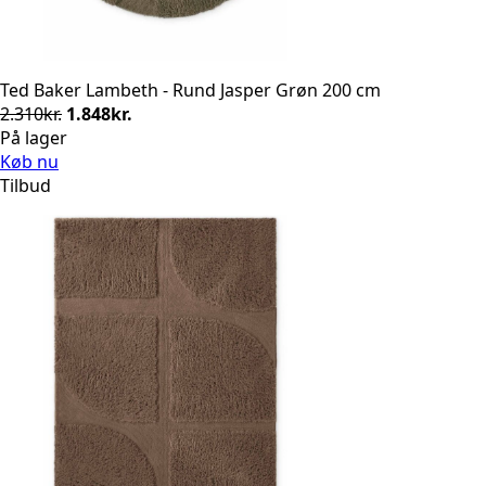
Ted Baker Lambeth - Rund Jasper Grøn 200 cm
Den
Den
2.310
kr.
1.848
kr.
oprindelige
aktuelle
På lager
pris
pris
Køb nu
var:
er:
Tilbud
2.310kr..
1.848kr..