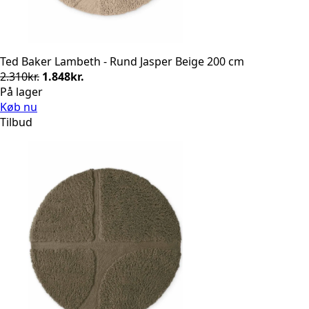
Ted Baker Lambeth - Rund Jasper Beige 200 cm
Den
Den
2.310
kr.
1.848
kr.
oprindelige
aktuelle
På lager
pris
pris
Køb nu
var:
er:
Tilbud
2.310kr..
1.848kr..