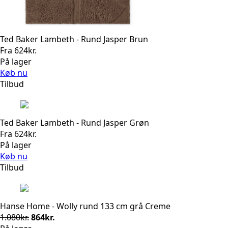
Ted Baker Lambeth - Rund Jasper Brun
Fra
624
kr.
På lager
Køb nu
Tilbud
Ted Baker Lambeth - Rund Jasper Grøn
Fra
624
kr.
På lager
Køb nu
Tilbud
Hanse Home - Wolly rund 133 cm grå Creme
Den
Den
1.080
kr.
864
kr.