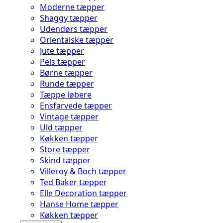
Moderne tæpper
Shaggy tæpper
Udendørs tæpper
Orientalske tæpper
Jute tæpper
Pels tæpper
Børne tæpper
Runde tæpper
Tæppe løbere
Ensfarvede tæpper
Vintage tæpper
Uld tæpper
Køkken tæpper
Store tæpper
Skind tæpper
Villeroy & Boch tæpper
Ted Baker tæpper
Elle Decoration tæpper
Hanse Home tæpper
Køkken tæpper