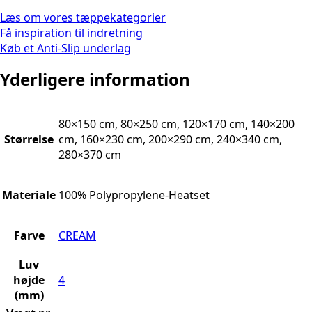
Læs om vores tæppekategorier
Få inspiration til indretning
Køb et Anti-Slip underlag
Yderligere information
80×150 cm, 80×250 cm, 120×170 cm, 140×200
Størrelse
cm, 160×230 cm, 200×290 cm, 240×340 cm,
280×370 cm
Materiale
100% Polypropylene-Heatset
Farve
CREAM
Luv
højde
4
(mm)