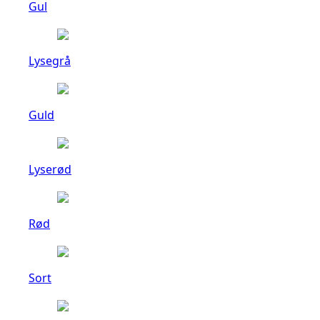
Gul
Lysegrå
Guld
Lyserød
Rød
Sort