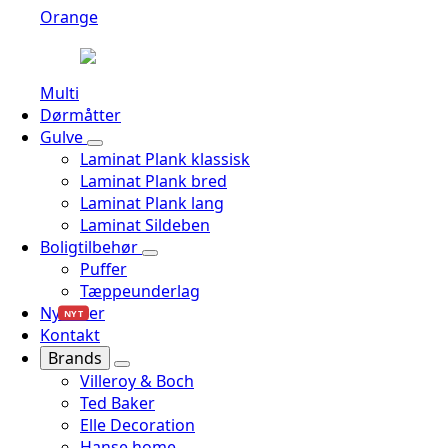
Orange
Multi
Dørmåtter
Gulve
Laminat Plank klassisk
Laminat Plank bred
Laminat Plank lang
Laminat Sildeben
Boligtilbehør
Puffer
Tæppeunderlag
Nyheder
NYT
Kontakt
Brands
Villeroy & Boch
Ted Baker
Elle Decoration
Hanse home