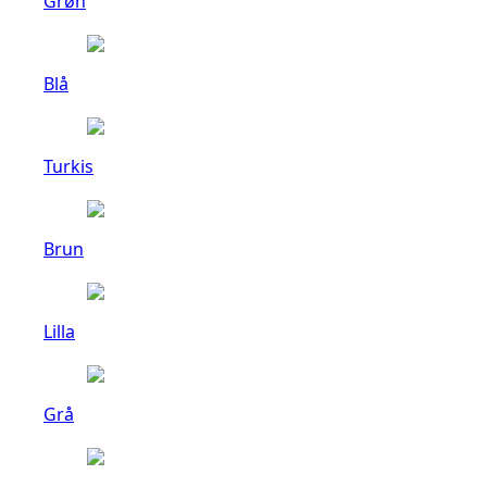
Grøn
Blå
Turkis
Brun
Lilla
Grå