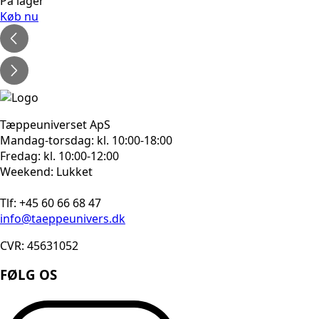
oprindelige
aktuelle
På lager
pris
pris
Køb nu
var:
er:
1.080kr..
864kr..
Tæppeuniverset ApS
Mandag-torsdag: kl. 10:00-18:00
Fredag: kl. 10:00-12:00
Weekend: Lukket
Tlf: +45 60 66 68 47
info@taeppeunivers.dk
CVR: 45631052
FØLG OS