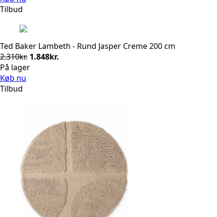
Tilbud
Ted Baker Lambeth - Rund Jasper Creme 200 cm
Den
Den
2.310
kr.
1.848
kr.
oprindelige
aktuelle
På lager
pris
pris
Køb nu
var:
er:
Tilbud
2.310kr..
1.848kr..