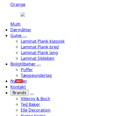
Orange
Multi
Dørmåtter
Gulve
Laminat Plank klassisk
Laminat Plank bred
Laminat Plank lang
Laminat Sildeben
Boligtilbehør
Puffer
Tæppeunderlag
Nyheder
NYT
Kontakt
Brands
Villeroy & Boch
Ted Baker
Elle Decoration
Hanse home