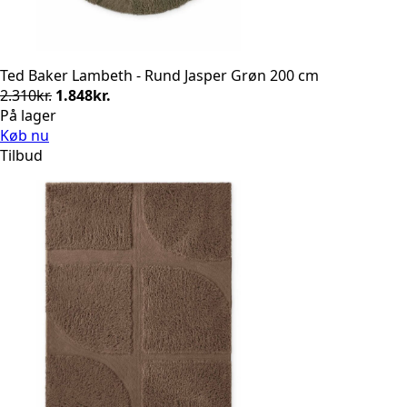
Ted Baker Lambeth - Rund Jasper Grøn 200 cm
Den
Den
2.310
kr.
1.848
kr.
oprindelige
aktuelle
På lager
pris
pris
Køb nu
var:
er:
Tilbud
2.310kr..
1.848kr..