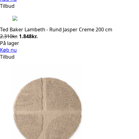
Tilbud
Ted Baker Lambeth - Rund Jasper Creme 200 cm
Den
Den
2.310
kr.
1.848
kr.
oprindelige
aktuelle
På lager
pris
pris
Køb nu
var:
er:
Tilbud
2.310kr..
1.848kr..