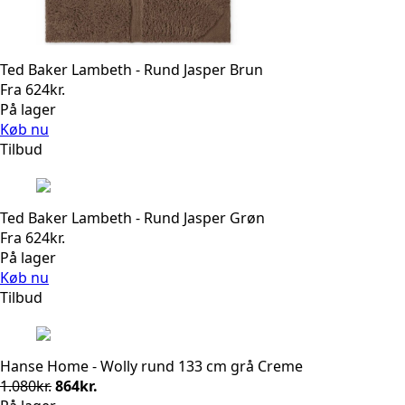
Ted Baker Lambeth - Rund Jasper Brun
Fra
624
kr.
På lager
Køb nu
Tilbud
Ted Baker Lambeth - Rund Jasper Grøn
Fra
624
kr.
På lager
Køb nu
Tilbud
Hanse Home - Wolly rund 133 cm grå Creme
Den
Den
1.080
kr.
864
kr.