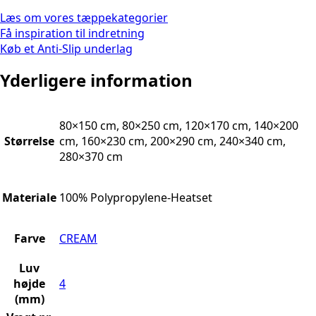
Læs om vores tæppekategorier
Få inspiration til indretning
Køb et Anti-Slip underlag
Yderligere information
80×150 cm, 80×250 cm, 120×170 cm, 140×200
Størrelse
cm, 160×230 cm, 200×290 cm, 240×340 cm,
280×370 cm
Materiale
100% Polypropylene-Heatset
Farve
CREAM
Luv
højde
4
(mm)