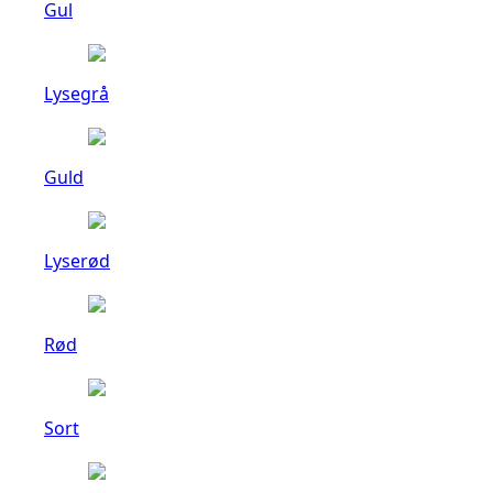
Gul
Lysegrå
Guld
Lyserød
Rød
Sort