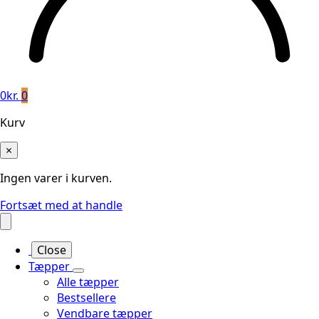
0
kr.
0
Kurv
×
Ingen varer i kurven.
Fortsæt med at handle
Close
Tæpper
Alle tæpper
Bestsellere
Vendbare tæpper