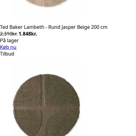
Ted Baker Lambeth - Rund Jasper Beige 200 cm
Den
Den
2.310
kr.
1.848
kr.
oprindelige
aktuelle
På lager
pris
pris
Køb nu
var:
er:
Tilbud
2.310kr..
1.848kr..