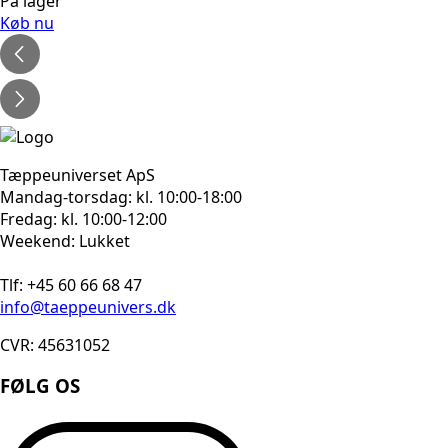
oprindelige
aktuelle
På lager
pris
pris
Køb nu
var:
er:
1.080kr..
864kr..
Tæppeuniverset ApS
Mandag-torsdag: kl. 10:00-18:00
Fredag: kl. 10:00-12:00
Weekend: Lukket
Tlf: +45 60 66 68 47
info@taeppeunivers.dk
CVR: 45631052
FØLG OS