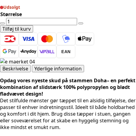
Udsolgt
Størrelse
Moderne
tæppe
Tilføj til kurv
-
Doha
1657
EAN
Cream
antal
Beskrivelse
Yderlige information
Opdag vores nyeste skud på stammen Doha– en perfekt
kombination af slidstærk 100% polypropylen og blødt
fladvævet design!
Det stilfulde mønster gør tæppet til en alsidig tilføjelse, der
passer til enhver indretningsstil. Ideelt til både holdbarhed
og komfort i dit hjem. Brug disse tæpper i stuen, gangen
eller soveværelset for at skabe en hyggelig stemning og
ikke mindst et smukt rum.