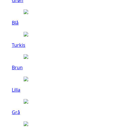
Grøn
Blå
Turkis
Brun
Lilla
Grå