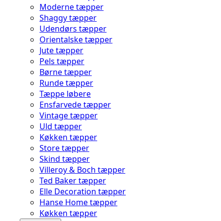
Moderne tæpper
Shaggy tæpper
Udendørs tæpper
Orientalske tæpper
Jute tæpper
Pels tæpper
Børne tæpper
Runde tæpper
Tæppe løbere
Ensfarvede tæpper
Vintage tæpper
Uld tæpper
Køkken tæpper
Store tæpper
Skind tæpper
Villeroy & Boch tæpper
Ted Baker tæpper
Elle Decoration tæpper
Hanse Home tæpper
Køkken tæpper