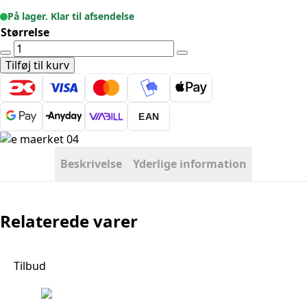
På lager. Klar til afsendelse
Størrelse
Moderne
tæppe
Tilføj til kurv
-
Doha
1658
EAN
Cream
antal
Beskrivelse
Yderlige information
Relaterede varer
Tilbud