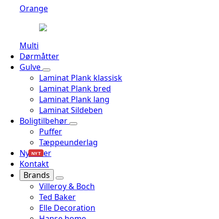
Orange
Multi
Dørmåtter
Gulve
Laminat Plank klassisk
Laminat Plank bred
Laminat Plank lang
Laminat Sildeben
Boligtilbehør
Puffer
Tæppeunderlag
Nyheder
NYT
Kontakt
Brands
Villeroy & Boch
Ted Baker
Elle Decoration
Hanse home