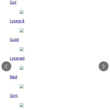
Gul
Lysegrå
Guld
Lyserød
Rød
Sort