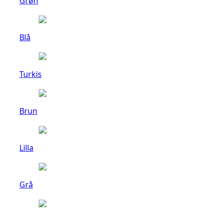
Grøn
Blå
Turkis
Brun
Lilla
Grå