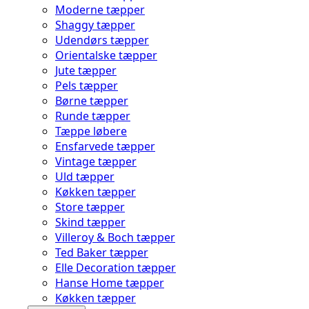
Moderne tæpper
Shaggy tæpper
Udendørs tæpper
Orientalske tæpper
Jute tæpper
Pels tæpper
Børne tæpper
Runde tæpper
Tæppe løbere
Ensfarvede tæpper
Vintage tæpper
Uld tæpper
Køkken tæpper
Store tæpper
Skind tæpper
Villeroy & Boch tæpper
Ted Baker tæpper
Elle Decoration tæpper
Hanse Home tæpper
Køkken tæpper