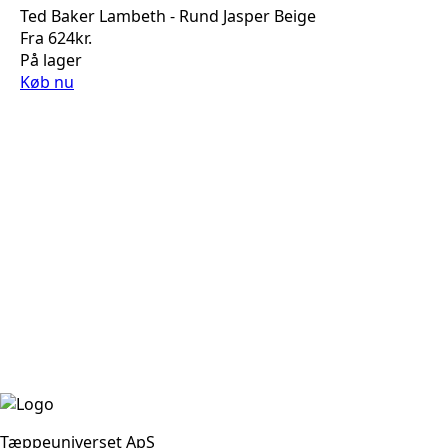
Ted Baker Lambeth - Rund Jasper Beige
Fra
624
kr.
På lager
Køb nu
Tæppeuniverset ApS