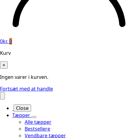
0
kr.
0
Kurv
×
Ingen varer i kurven.
Fortsæt med at handle
Close
Tæpper
Alle tæpper
Bestsellere
Vendbare tæpper