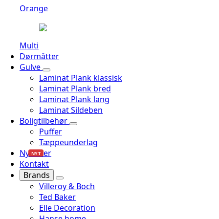
Orange
Multi
Dørmåtter
Gulve
Laminat Plank klassisk
Laminat Plank bred
Laminat Plank lang
Laminat Sildeben
Boligtilbehør
Puffer
Tæppeunderlag
Nyheder
NYT
Kontakt
Brands
Villeroy & Boch
Ted Baker
Elle Decoration
Hanse home