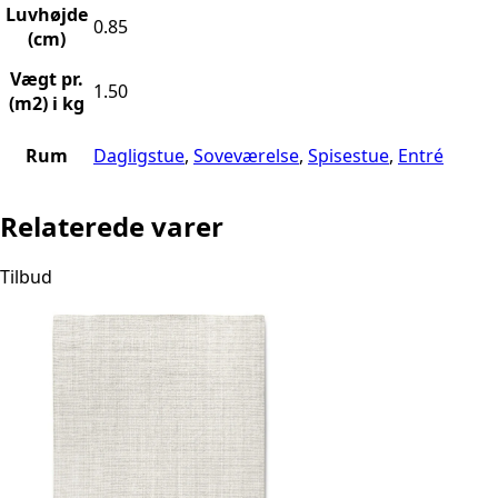
Luvhøjde
0.85
(cm)
Vægt pr.
1.50
(m2) i kg
Rum
Dagligstue
,
Soveværelse
,
Spisestue
,
Entré
Relaterede varer
Tilbud