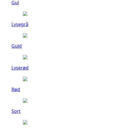
Gul
Lysegrå
Guld
Lyserød
Rød
Sort