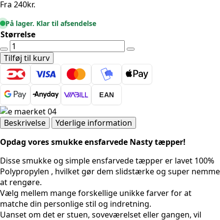
Fra
240
kr.
På lager. Klar til afsendelse
Størrelse
Ensfarvede
Nasty
Tilføj til kurv
-
Lilla
antal
EAN
Beskrivelse
Yderlige information
Opdag vores smukke ensfarvede Nasty tæpper!
Disse smukke og simple ensfarvede tæpper er lavet 100%
Polypropylen , hvilket gør dem slidstærke og super nemme
at rengøre.
Vælg mellem mange forskellige unikke farver for at
matche din personlige stil og indretning.
Uanset om det er stuen, soveværelset eller gangen, vil