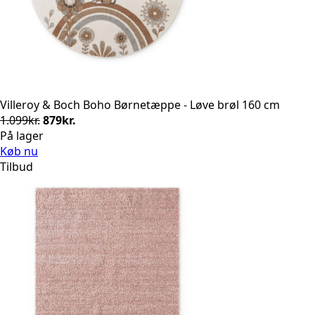
Villeroy & Boch Boho Børnetæppe - Løve brøl 160 cm
Den
Den
1.099
kr.
879
kr.
oprindelige
aktuelle
På lager
pris
pris
Køb nu
var:
er:
Tilbud
1.099kr..
879kr..