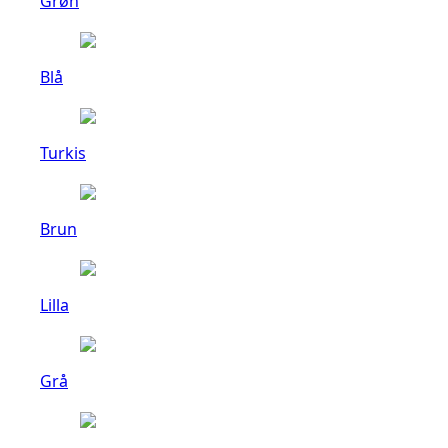
Grøn
Blå
Turkis
Brun
Lilla
Grå