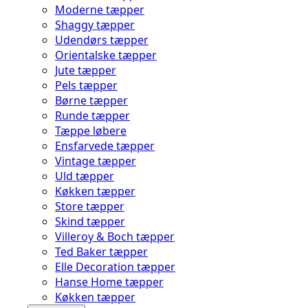
Moderne tæpper
Shaggy tæpper
Udendørs tæpper
Orientalske tæpper
Jute tæpper
Pels tæpper
Børne tæpper
Runde tæpper
Tæppe løbere
Ensfarvede tæpper
Vintage tæpper
Uld tæpper
Køkken tæpper
Store tæpper
Skind tæpper
Villeroy & Boch tæpper
Ted Baker tæpper
Elle Decoration tæpper
Hanse Home tæpper
Køkken tæpper