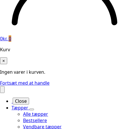
0
kr.
0
Kurv
×
Ingen varer i kurven.
Fortsæt med at handle
Close
Tæpper
Alle tæpper
Bestsellere
Vendbare tæpper