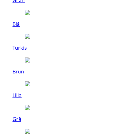
Grøn
Blå
Turkis
Brun
Lilla
Grå