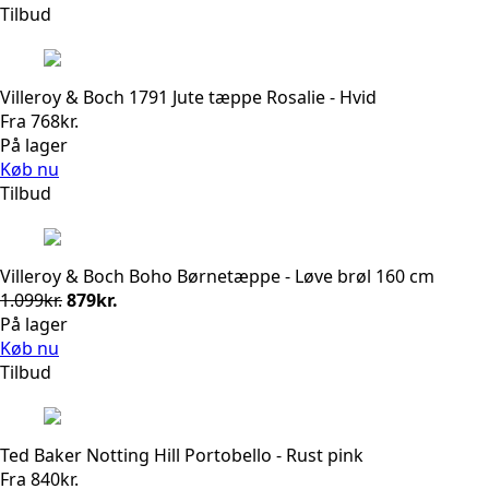
Tilbud
Villeroy & Boch 1791 Jute tæppe Rosalie - Hvid
Fra
768
kr.
På lager
Køb nu
Tilbud
Villeroy & Boch Boho Børnetæppe - Løve brøl 160 cm
Den
Den
1.099
kr.
879
kr.
oprindelige
aktuelle
På lager
pris
pris
Køb nu
var:
er:
Tilbud
1.099kr..
879kr..
Ted Baker Notting Hill Portobello - Rust pink
Fra
840
kr.