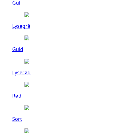
Gul
Lysegrå
Guld
Lyserød
Rød
Sort