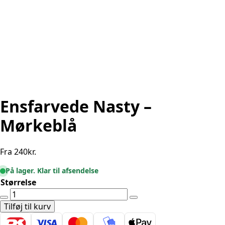
Ensfarvede Nasty –
Mørkeblå
Fra
240
kr.
På lager. Klar til afsendelse
Størrelse
Ensfarvede
Nasty
Tilføj til kurv
-