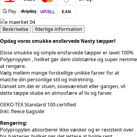
Mørkeblå
antal
EAN
Beskrivelse
Yderlige information
Opdag vores smukke ensfarvede Nasty tæpper!
Disse smukke og simple ensfarvede tæpper er lavet 100%
Polypropylen , hvilket gør dem slidstærke og super nemme
at rengøre.
Vælg mellem mange forskellige unikke farver for at
matche din personlige stil og indretning.
Uanset om det er stuen, soveværelset eller gangen, vil
dette tæppe skabe en atmosfære af liv og farver.
OEKO-TEX Standard 100-certified
Inkl. fleece bagside
Rengøring:
Polypropylen absorberer ikke væsker og er resistent over
for bakterier, hvilket gør det lettere at holde rent