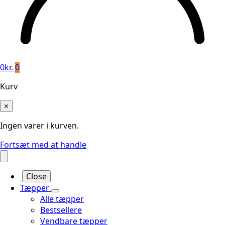
0
kr.
0
Kurv
×
Ingen varer i kurven.
Fortsæt med at handle
Close
Tæpper
Alle tæpper
Bestsellere
Vendbare tæpper