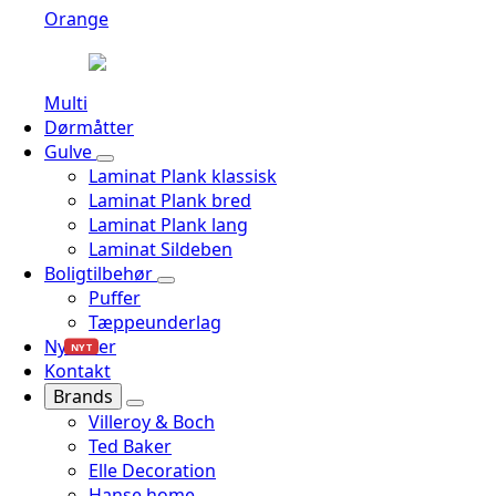
Orange
Multi
Dørmåtter
Gulve
Laminat Plank klassisk
Laminat Plank bred
Laminat Plank lang
Laminat Sildeben
Boligtilbehør
Puffer
Tæppeunderlag
Nyheder
NYT
Kontakt
Brands
Villeroy & Boch
Ted Baker
Elle Decoration
Hanse home