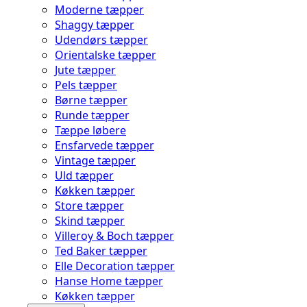
Moderne tæpper
Shaggy tæpper
Udendørs tæpper
Orientalske tæpper
Jute tæpper
Pels tæpper
Børne tæpper
Runde tæpper
Tæppe løbere
Ensfarvede tæpper
Vintage tæpper
Uld tæpper
Køkken tæpper
Store tæpper
Skind tæpper
Villeroy & Boch tæpper
Ted Baker tæpper
Elle Decoration tæpper
Hanse Home tæpper
Køkken tæpper