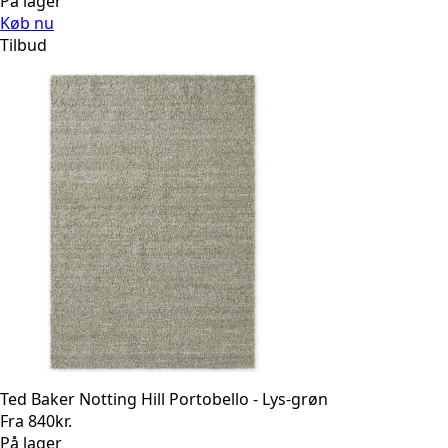
På lager
Køb nu
Tilbud
Ted Baker Notting Hill Portobello - Lys-grøn
Fra
840
kr.
På lager