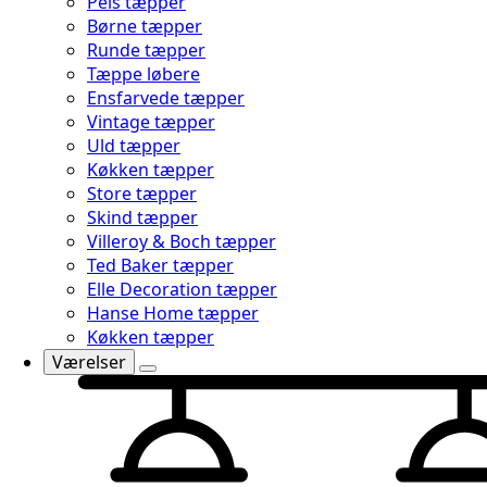
Pels tæpper
Børne tæpper
Runde tæpper
Tæppe løbere
Ensfarvede tæpper
Vintage tæpper
Uld tæpper
Køkken tæpper
Store tæpper
Skind tæpper
Villeroy & Boch tæpper
Ted Baker tæpper
Elle Decoration tæpper
Hanse Home tæpper
Køkken tæpper
Værelser