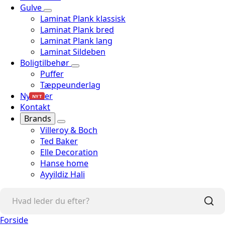
Gulve
Laminat Plank klassisk
Laminat Plank bred
Laminat Plank lang
Laminat Sildeben
Boligtilbehør
Puffer
Tæppeunderlag
Nyheder
NYT
Kontakt
Brands
Villeroy & Boch
Ted Baker
Elle Decoration
Hanse home
Ayyildiz Hali
Forside