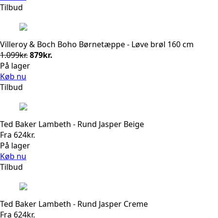
Tilbud
Villeroy & Boch Boho Børnetæppe - Løve brøl 160 cm
Den
Den
1.099
kr.
879
kr.
oprindelige
aktuelle
På lager
pris
pris
Køb nu
var:
er:
Tilbud
1.099kr..
879kr..
Ted Baker Lambeth - Rund Jasper Beige
Fra
624
kr.
På lager
Køb nu
Tilbud
Ted Baker Lambeth - Rund Jasper Creme
Fra
624
kr.