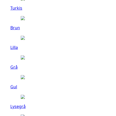
Turkis
Brun
Lilla
Grå
Gul
Lysegrå