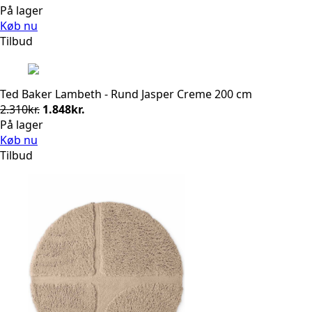
På lager
Køb nu
Tilbud
Ted Baker Lambeth - Rund Jasper Creme 200 cm
Den
Den
2.310
kr.
1.848
kr.
oprindelige
aktuelle
På lager
pris
pris
Køb nu
var:
er:
Tilbud
2.310kr..
1.848kr..