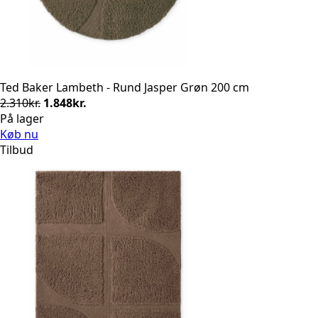
Ted Baker Lambeth - Rund Jasper Grøn 200 cm
Den
Den
2.310
kr.
1.848
kr.
oprindelige
aktuelle
På lager
pris
pris
Køb nu
var:
er:
Tilbud
2.310kr..
1.848kr..