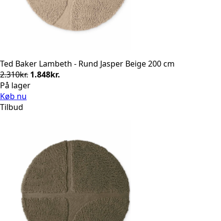
Ted Baker Lambeth - Rund Jasper Beige 200 cm
Den
Den
2.310
kr.
1.848
kr.
oprindelige
aktuelle
På lager
pris
pris
Køb nu
var:
er:
Tilbud
2.310kr..
1.848kr..