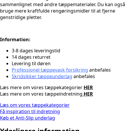
sammenlignet med andre tæppematerialer. Du kan også
bruge mere kraftfulde rengøringsmidler til at fjerne
genstridige pletter.
Information:
3-8 dages leveringstid
14 dages returret
Levering til døren
Professionel tæppevask forsikring
anbefales
Skridsikker tæppeunderlag
anbefales
Læs mere om vores tæppekategorier
HER
Læs mere om vores tæppeindretning
HER
Læs om vores tæppekategorier
Få inspiration til indretning
Køb et Anti-Slip underlag
Yderligere information