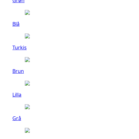
Grøn
Blå
Turkis
Brun
Lilla
Grå