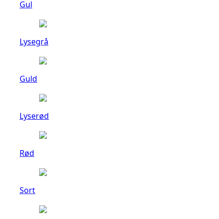
Gul
Lysegrå
Guld
Lyserød
Rød
Sort