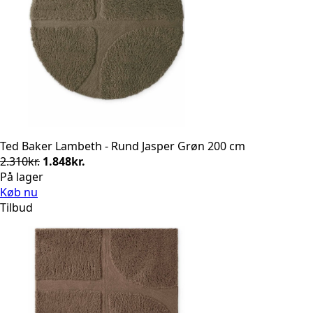
Ted Baker Lambeth - Rund Jasper Grøn 200 cm
Den
Den
2.310
kr.
1.848
kr.
oprindelige
aktuelle
På lager
pris
pris
Køb nu
var:
er:
Tilbud
2.310kr..
1.848kr..