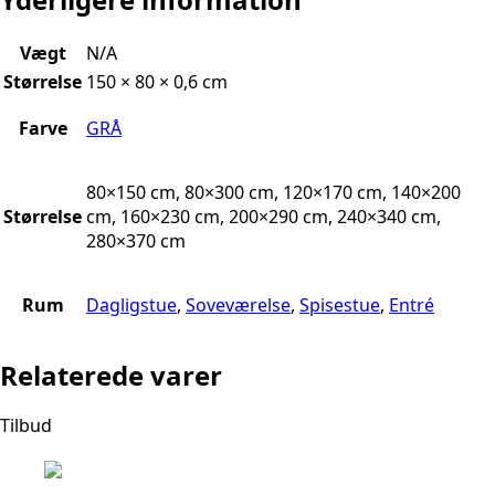
Vægt
N/A
Størrelse
150 × 80 × 0,6 cm
Farve
GRÅ
80×150 cm, 80×300 cm, 120×170 cm, 140×200
Størrelse
cm, 160×230 cm, 200×290 cm, 240×340 cm,
280×370 cm
Rum
Dagligstue
,
Soveværelse
,
Spisestue
,
Entré
Relaterede varer
Tilbud