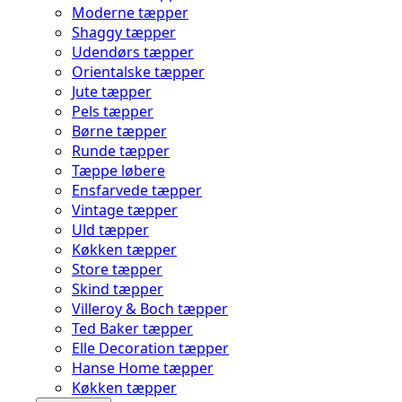
Moderne tæpper
Shaggy tæpper
Udendørs tæpper
Orientalske tæpper
Jute tæpper
Pels tæpper
Børne tæpper
Runde tæpper
Tæppe løbere
Ensfarvede tæpper
Vintage tæpper
Uld tæpper
Køkken tæpper
Store tæpper
Skind tæpper
Villeroy & Boch tæpper
Ted Baker tæpper
Elle Decoration tæpper
Hanse Home tæpper
Køkken tæpper