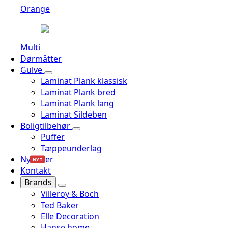
Orange
Multi
Dørmåtter
Gulve
Laminat Plank klassisk
Laminat Plank bred
Laminat Plank lang
Laminat Sildeben
Boligtilbehør
Puffer
Tæppeunderlag
Nyheder
NYT
Kontakt
Brands
Villeroy & Boch
Ted Baker
Elle Decoration
Hanse home