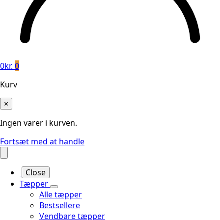
0
kr.
0
Kurv
×
Ingen varer i kurven.
Fortsæt med at handle
Close
Tæpper
Alle tæpper
Bestsellere
Vendbare tæpper