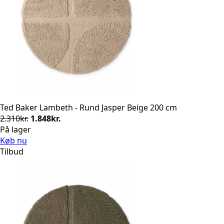
Ted Baker Lambeth - Rund Jasper Beige 200 cm
Den
Den
2.310
kr.
1.848
kr.
oprindelige
aktuelle
På lager
pris
pris
Køb nu
var:
er:
Tilbud
2.310kr..
1.848kr..