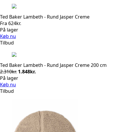
Ted Baker Lambeth - Rund Jasper Creme
Fra
624
kr.
På lager
Køb nu
Tilbud
Ted Baker Lambeth - Rund Jasper Creme 200 cm
Den
Den
2.310
kr.
1.848
kr.
oprindelige
aktuelle
På lager
pris
pris
Køb nu
var:
er:
Tilbud
2.310kr..
1.848kr..