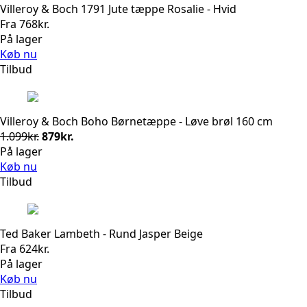
Villeroy & Boch 1791 Jute tæppe Rosalie - Hvid
Fra
768
kr.
På lager
Køb nu
Tilbud
Villeroy & Boch Boho Børnetæppe - Løve brøl 160 cm
Den
Den
1.099
kr.
879
kr.
oprindelige
aktuelle
På lager
pris
pris
Køb nu
var:
er:
Tilbud
1.099kr..
879kr..
Ted Baker Lambeth - Rund Jasper Beige
Fra
624
kr.
På lager
Køb nu
Tilbud