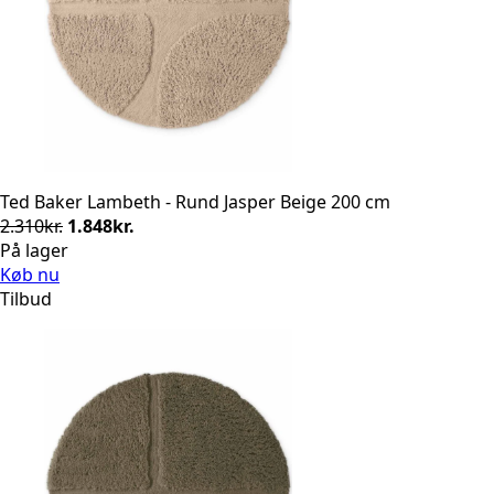
Ted Baker Lambeth - Rund Jasper Beige 200 cm
Den
Den
2.310
kr.
1.848
kr.
oprindelige
aktuelle
På lager
pris
pris
Køb nu
var:
er:
Tilbud
2.310kr..
1.848kr..