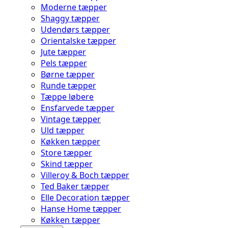
Moderne tæpper
Shaggy tæpper
Udendørs tæpper
Orientalske tæpper
Jute tæpper
Pels tæpper
Børne tæpper
Runde tæpper
Tæppe løbere
Ensfarvede tæpper
Vintage tæpper
Uld tæpper
Køkken tæpper
Store tæpper
Skind tæpper
Villeroy & Boch tæpper
Ted Baker tæpper
Elle Decoration tæpper
Hanse Home tæpper
Køkken tæpper