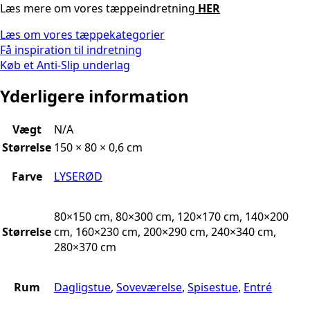
Læs mere om vores tæppeindretning
HER
Læs om vores tæppekategorier
Få inspiration til indretning
Køb et Anti-Slip underlag
Yderligere information
Vægt
N/A
Størrelse
150 × 80 × 0,6 cm
Farve
LYSERØD
80×150 cm, 80×300 cm, 120×170 cm, 140×200
Størrelse
cm, 160×230 cm, 200×290 cm, 240×340 cm,
280×370 cm
Rum
Dagligstue
,
Soveværelse
,
Spisestue
,
Entré