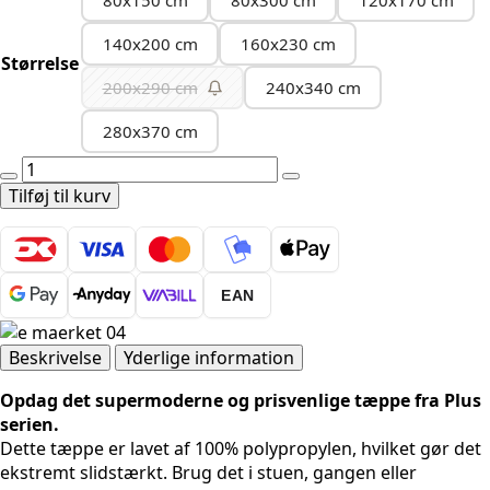
140x200 cm
160x230 cm
Størrelse
200x290 cm
240x340 cm
280x370 cm
PLUS
8000
Tilføj til kurv
LYSERØD
antal
EAN
Beskrivelse
Yderlige information
Opdag det supermoderne og prisvenlige tæppe fra Plus
serien.
Dette tæppe er lavet af 100% polypropylen, hvilket gør det
ekstremt slidstærkt. Brug det i stuen, gangen eller