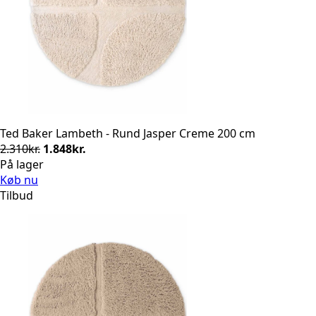
Ted Baker Lambeth - Rund Jasper Creme 200 cm
Den
Den
2.310
kr.
1.848
kr.
oprindelige
aktuelle
På lager
pris
pris
Køb nu
var:
er:
Tilbud
2.310kr..
1.848kr..