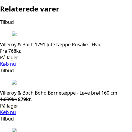
Relaterede varer
Tilbud
Villeroy & Boch 1791 Jute tæppe Rosalie - Hvid
Fra
768
kr.
På lager
Køb nu
Tilbud
Villeroy & Boch Boho Børnetæppe - Løve brøl 160 cm
Den
Den
1.099
kr.
879
kr.
oprindelige
aktuelle
På lager
pris
pris
Køb nu
var:
er:
Tilbud
1.099kr..
879kr..