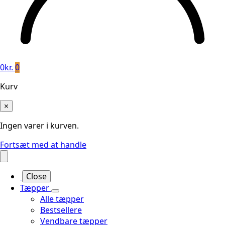
0
kr.
0
Kurv
×
Ingen varer i kurven.
Fortsæt med at handle
Close
Tæpper
Alle tæpper
Bestsellere
Vendbare tæpper