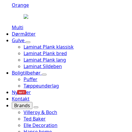
Orange
Multi
Dørmåtter
Gulve
Laminat Plank klassisk
Laminat Plank bred
Laminat Plank lang
Laminat Sildeben
Boligtilbehør
Puffer
Tæppeunderlag
Nyheder
NYT
Kontakt
Brands
Villeroy & Boch
Ted Baker
Elle Decoration
Hanse home