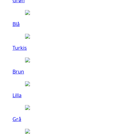
Grøn
Blå
Turkis
Brun
Lilla
Grå