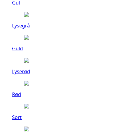
Gul
Lysegrå
Guld
Lyserød
Rød
Sort