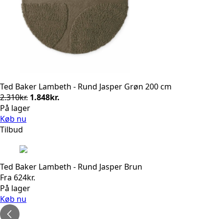
Ted Baker Lambeth - Rund Jasper Grøn 200 cm
Den
Den
2.310
kr.
1.848
kr.
oprindelige
aktuelle
På lager
pris
pris
Køb nu
var:
er:
Tilbud
2.310kr..
1.848kr..
Ted Baker Lambeth - Rund Jasper Brun
Fra
624
kr.
På lager
Køb nu