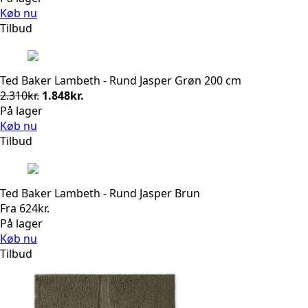
pris
pris
Køb nu
var:
er:
Tilbud
2.310kr..
1.848kr..
Ted Baker Lambeth - Rund Jasper Grøn 200 cm
Den
Den
2.310
kr.
1.848
kr.
oprindelige
aktuelle
På lager
pris
pris
Køb nu
var:
er:
Tilbud
2.310kr..
1.848kr..
Ted Baker Lambeth - Rund Jasper Brun
Fra
624
kr.
På lager
Køb nu
Tilbud