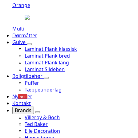
Orange
Multi
Dørmåtter
Gulve
Laminat Plank klassisk
Laminat Plank bred
Laminat Plank lang
Laminat Sildeben
Boligtilbehør
Puffer
Tæppeunderlag
Nyheder
NYT
Kontakt
Brands
Villeroy & Boch
Ted Baker
Elle Decoration
Hanse home