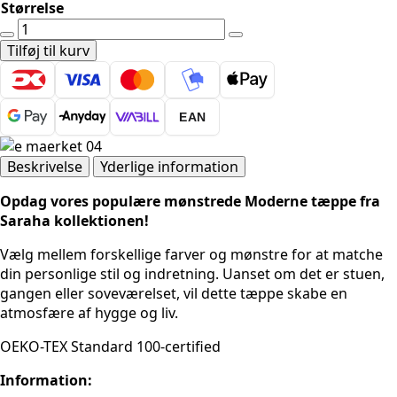
Størrelse
Sahara
tæppe
Tilføj til kurv
-
1113
Beige
EAN
antal
Beskrivelse
Yderlige information
Opdag vores populære mønstrede Moderne tæppe fra
Saraha kollektionen!
Vælg mellem forskellige farver og mønstre for at matche
din personlige stil og indretning. Uanset om det er stuen,
gangen eller soveværelset, vil dette tæppe skabe en
atmosfære af hygge og liv.
OEKO-TEX Standard 100-certified
Information: