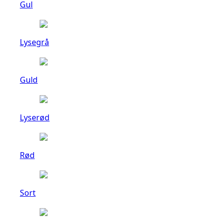
Gul
Lysegrå
Guld
Lyserød
Rød
Sort