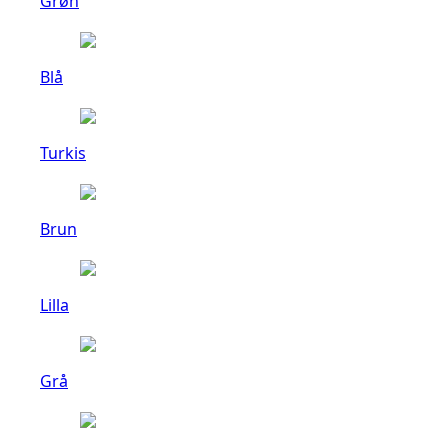
Grøn
Blå
Turkis
Brun
Lilla
Grå