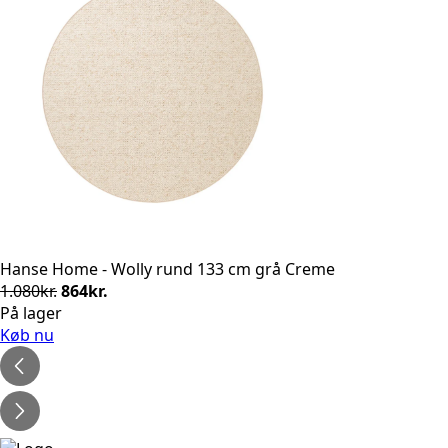
Hanse Home - Wolly rund 133 cm grå Creme
Den
Den
1.080
kr.
864
kr.
oprindelige
aktuelle
På lager
pris
pris
Køb nu
var:
er:
1.080kr..
864kr..