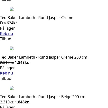
Ted Baker Lambeth - Rund Jasper Creme
Fra
624
kr.
På lager
Køb nu
Tilbud
Ted Baker Lambeth - Rund Jasper Creme 200 cm
Den
Den
2.310
kr.
1.848
kr.
oprindelige
aktuelle
På lager
pris
pris
Køb nu
var:
er:
Tilbud
2.310kr..
1.848kr..
Ted Baker Lambeth - Rund Jasper Beige 200 cm
Den
Den
2.310
kr.
1.848
kr.
oprindelige
aktuelle
På lager