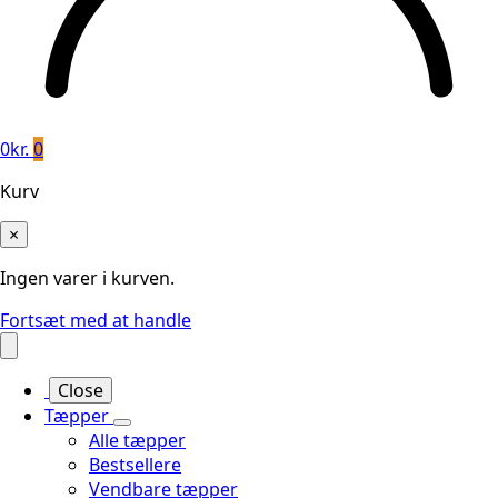
0
kr.
0
Kurv
×
Ingen varer i kurven.
Fortsæt med at handle
Close
Tæpper
Alle tæpper
Bestsellere
Vendbare tæpper