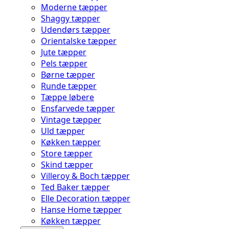
Moderne tæpper
Shaggy tæpper
Udendørs tæpper
Orientalske tæpper
Jute tæpper
Pels tæpper
Børne tæpper
Runde tæpper
Tæppe løbere
Ensfarvede tæpper
Vintage tæpper
Uld tæpper
Køkken tæpper
Store tæpper
Skind tæpper
Villeroy & Boch tæpper
Ted Baker tæpper
Elle Decoration tæpper
Hanse Home tæpper
Køkken tæpper