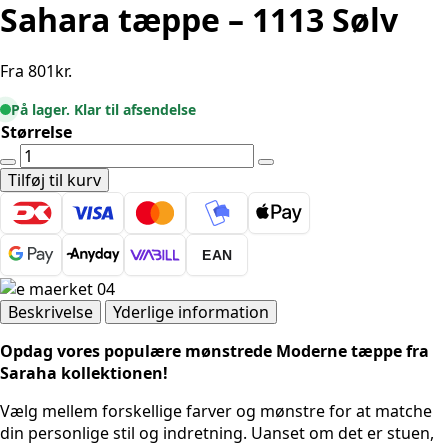
Sahara tæppe – 1113 Sølv
Fra
801
kr.
På lager. Klar til afsendelse
Størrelse
Sahara
tæppe
Tilføj til kurv
-
1113
Sølv
EAN
antal
Beskrivelse
Yderlige information
Opdag vores populære mønstrede Moderne tæppe fra
Saraha kollektionen!
Vælg mellem forskellige farver og mønstre for at matche
din personlige stil og indretning. Uanset om det er stuen,