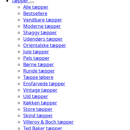
Tæpper
Alle tæpper
Bestsellere
Vendbare tæpper
Moderne tæpper
Shaggy tæpper
Udendørs tæpper
Orientalske tæpper
Jute tæpper
Pels tæpper
Børne tæpper
Runde tæpper
Tæppe løbere
Ensfarvede tæpper
Vintage tæpper
Uld tæpper
Køkken tæpper
Store tæpper
Skind tæpper
Villeroy & Boch tæpper
Ted Baker tæpper