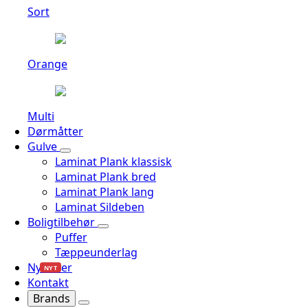
Sort
Orange
Multi
Dørmåtter
Gulve
Laminat Plank klassisk
Laminat Plank bred
Laminat Plank lang
Laminat Sildeben
Boligtilbehør
Puffer
Tæppeunderlag
Nyheder
NYT
Kontakt
Brands