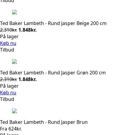
Tilbud
2.310kr..
1.848kr..
Ted Baker Lambeth - Rund Jasper Beige 200 cm
Den
Den
2.310
kr.
1.848
kr.
oprindelige
aktuelle
På lager
pris
pris
Køb nu
var:
er:
Tilbud
2.310kr..
1.848kr..
Ted Baker Lambeth - Rund Jasper Grøn 200 cm
Den
Den
2.310
kr.
1.848
kr.
oprindelige
aktuelle
På lager
pris
pris
Køb nu
var:
er:
Tilbud
2.310kr..
1.848kr..
Ted Baker Lambeth - Rund Jasper Brun
Fra
624
kr.