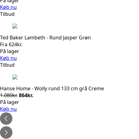
På lager
Køb nu
Tilbud
Ted Baker Lambeth - Rund Jasper Grøn
Fra
624
kr.
På lager
Køb nu
Tilbud
Hanse Home - Wolly rund 133 cm grå Creme
Den
Den
1.080
kr.
864
kr.
oprindelige
aktuelle
På lager
pris
pris
Køb nu
var:
er:
1.080kr..
864kr..