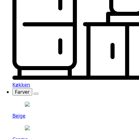
Køkken
Farver
Beige