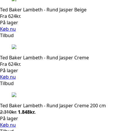
Ted Baker Lambeth - Rund Jasper Beige
Fra
624
kr.
På lager
Køb nu
Tilbud
Ted Baker Lambeth - Rund Jasper Creme
Fra
624
kr.
På lager
Køb nu
Tilbud
Ted Baker Lambeth - Rund Jasper Creme 200 cm
Den
Den
2.310
kr.
1.848
kr.
oprindelige
aktuelle
På lager
pris
pris
Køb nu
var:
er: