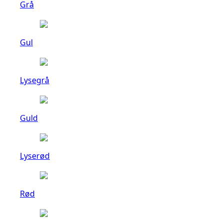
Grå
Gul
Lysegrå
Guld
Lyserød
Rød