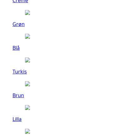
Creme
Grøn
Blå
Turkis
Brun
Lilla