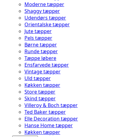
Moderne tæpper
Shaggy tæpper
Udendørs tæpper
Orientalske tæpper
Jute tæpper
Pels tæpper
Børne tæpper
Runde tæpper
Tæppe løbere
Ensfarvede tæpper
Vintage tæpper
Uld tæpper
Køkken tæpper
Store tæpper
Skind tæpper
Villeroy & Boch tæpper
Ted Baker tæpper
Elle Decoration tæpper
Hanse Home tæpper
Køkken tæpper