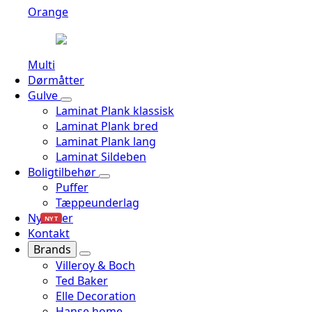
Orange
Multi
Dørmåtter
Gulve
Laminat Plank klassisk
Laminat Plank bred
Laminat Plank lang
Laminat Sildeben
Boligtilbehør
Puffer
Tæppeunderlag
Nyheder
NYT
Kontakt
Brands
Villeroy & Boch
Ted Baker
Elle Decoration
Hanse home