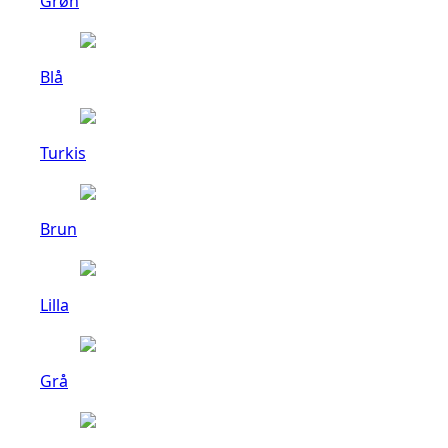
Grøn
Blå
Turkis
Brun
Lilla
Grå