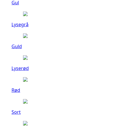
Gul
Lysegrå
Guld
Lyserød
Rød
Sort