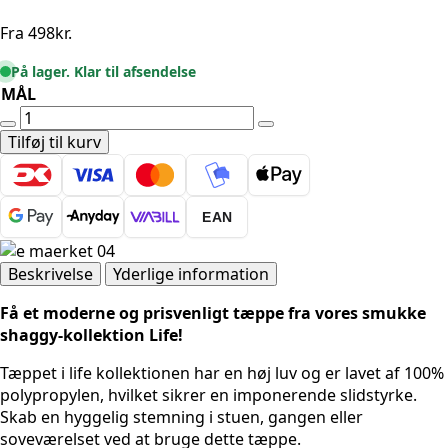
Fra
498
kr.
På lager. Klar til afsendelse
MÅL
SHAGGYTÆPPE
-
Tilføj til kurv
LIFE
1500
BEIGE
EAN
antal
Beskrivelse
Yderlige information
Få et moderne og prisvenligt tæppe fra vores smukke
shaggy-kollektion Life!
Tæppet i life kollektionen har en høj luv og er lavet af 100%
polypropylen, hvilket sikrer en imponerende slidstyrke.
Skab en hyggelig stemning i stuen, gangen eller
soveværelset ved at bruge dette tæppe.