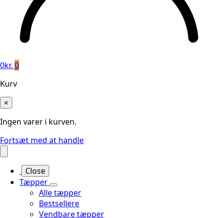
0
kr.
0
Kurv
×
Ingen varer i kurven.
Fortsæt med at handle
Close
Tæpper
Alle tæpper
Bestsellere
Vendbare tæpper