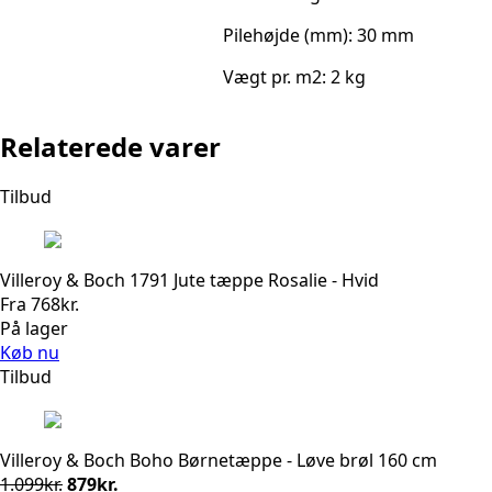
Pilehøjde (mm): 30 mm
Vægt pr. m2: 2 kg
Relaterede varer
Tilbud
Villeroy & Boch 1791 Jute tæppe Rosalie - Hvid
Fra
768
kr.
På lager
Køb nu
Tilbud
Villeroy & Boch Boho Børnetæppe - Løve brøl 160 cm
Den
Den
1.099
kr.
879
kr.