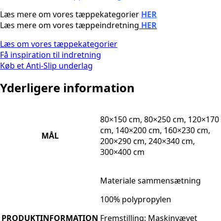
Læs mere om vores tæppekategorier
HER
Læs mere om vores tæppeindretning
HER
Læs om vores tæppekategorier
Få inspiration til indretning
Køb et Anti-Slip underlag
Yderligere information
80×150 cm, 80×250 cm, 120×170
cm, 140×200 cm, 160×230 cm,
MÅL
200×290 cm, 240×340 cm,
300×400 cm
Materiale sammensætning
100% polypropylen
PRODUKTINFORMATION
Fremstilling: Maskinvævet