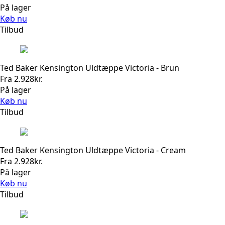
oprindelige
aktuelle
På lager
pris
pris
Køb nu
var:
er:
Tilbud
1.099kr..
879kr..
Ted Baker Kensington Uldtæppe Victoria - Brun
Fra
2.928
kr.
På lager
Køb nu
Tilbud
Ted Baker Kensington Uldtæppe Victoria - Cream
Fra
2.928
kr.
På lager
Køb nu
Tilbud