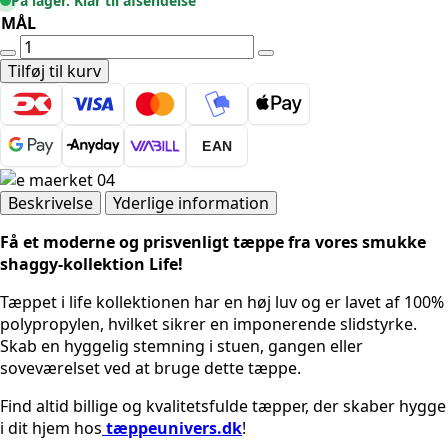
På lager. Klar til afsendelse
MÅL
SHAGGYTÆPPE
-
Tilføj til kurv
LIFE
1500
MOCCA
EAN
antal
Beskrivelse
Yderlige information
Få et moderne og prisvenligt tæppe fra vores smukke
shaggy-kollektion Life!
Tæppet i life kollektionen har en høj luv og er lavet af 100%
polypropylen, hvilket sikrer en imponerende slidstyrke.
Skab en hyggelig stemning i stuen, gangen eller
soveværelset ved at bruge dette tæppe.
Find altid billige og kvalitetsfulde tæpper, der skaber hygge
i dit hjem hos
tæppeunivers.dk
!