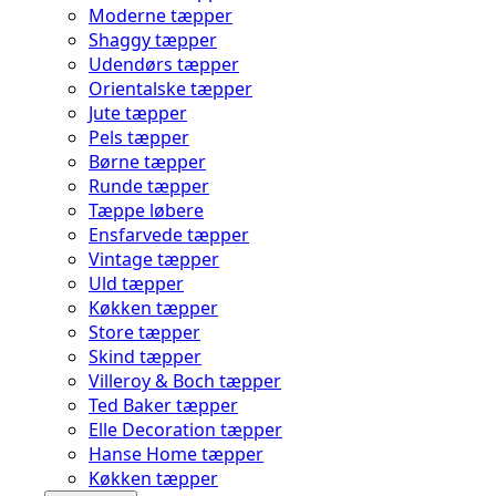
Moderne tæpper
Shaggy tæpper
Udendørs tæpper
Orientalske tæpper
Jute tæpper
Pels tæpper
Børne tæpper
Runde tæpper
Tæppe løbere
Ensfarvede tæpper
Vintage tæpper
Uld tæpper
Køkken tæpper
Store tæpper
Skind tæpper
Villeroy & Boch tæpper
Ted Baker tæpper
Elle Decoration tæpper
Hanse Home tæpper
Køkken tæpper