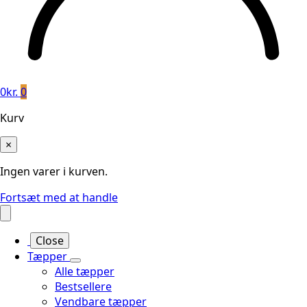
0
kr.
0
Kurv
×
Ingen varer i kurven.
Fortsæt med at handle
Close
Tæpper
Alle tæpper
Bestsellere
Vendbare tæpper