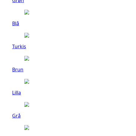
Grøn
Blå
Turkis
Brun
Lilla
Grå