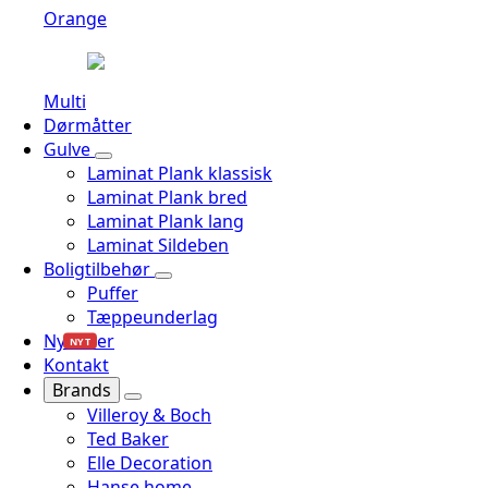
Orange
Multi
Dørmåtter
Gulve
Laminat Plank klassisk
Laminat Plank bred
Laminat Plank lang
Laminat Sildeben
Boligtilbehør
Puffer
Tæppeunderlag
Nyheder
NYT
Kontakt
Brands
Villeroy & Boch
Ted Baker
Elle Decoration
Hanse home