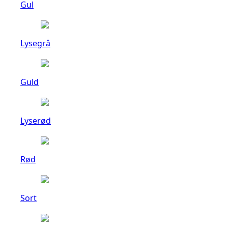
Gul
Lysegrå
Guld
Lyserød
Rød
Sort