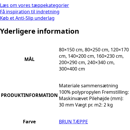
Læs om vores tæppekategorier
Få inspiration til indretning
Køb et Anti-Slip underlag
Yderligere information
80×150 cm, 80×250 cm, 120×170
cm, 140×200 cm, 160×230 cm,
MÅL
200×290 cm, 240×340 cm,
300×400 cm
Materiale sammensætning
100% polypropylen Fremstilling:
PRODUKTINFORMATION
Maskinvævet Pilehøjde (mm):
30 mm Vægt pr. m2: 2 kg
Farve
BRUN TÆPPE