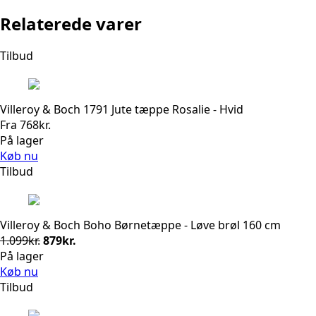
Relaterede varer
Tilbud
Villeroy & Boch 1791 Jute tæppe Rosalie - Hvid
Fra
768
kr.
På lager
Køb nu
Tilbud
Villeroy & Boch Boho Børnetæppe - Løve brøl 160 cm
Den
Den
1.099
kr.
879
kr.
oprindelige
aktuelle
På lager
pris
pris
Køb nu
var:
er:
Tilbud
1.099kr..
879kr..