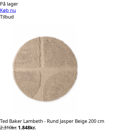
oprindelige
aktuelle
På lager
pris
pris
Køb nu
var:
er:
Tilbud
2.310kr..
1.848kr..
Ted Baker Lambeth - Rund Jasper Beige 200 cm
Den
Den
2.310
kr.
1.848
kr.