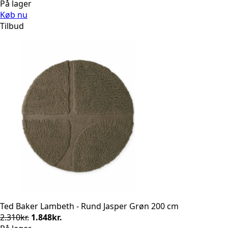
oprindelige
aktuelle
På lager
pris
pris
Køb nu
var:
er:
Tilbud
2.310kr..
1.848kr..
Ted Baker Lambeth - Rund Jasper Grøn 200 cm
Den
Den
2.310
kr.
1.848
kr.