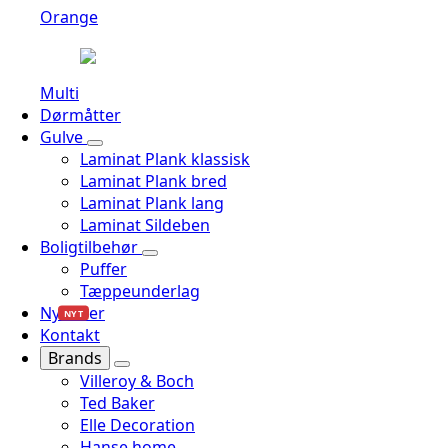
Orange
Multi
Dørmåtter
Gulve
Laminat Plank klassisk
Laminat Plank bred
Laminat Plank lang
Laminat Sildeben
Boligtilbehør
Puffer
Tæppeunderlag
Nyheder
NYT
Kontakt
Brands
Villeroy & Boch
Ted Baker
Elle Decoration
Hanse home