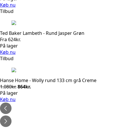
Køb nu
Tilbud
Ted Baker Lambeth - Rund Jasper Grøn
Fra
624
kr.
På lager
Køb nu
Tilbud
Hanse Home - Wolly rund 133 cm grå Creme
Den
Den
1.080
kr.
864
kr.
oprindelige
aktuelle
På lager
pris
pris
Køb nu
var:
er:
1.080kr..
864kr..