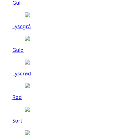
Gul
Lysegrå
Guld
Lyserød
Rød
Sort