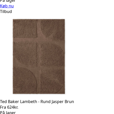
oprindelige
aktuelle
På lager
pris
pris
Køb nu
var:
er:
Tilbud
2.310kr..
1.848kr..
Ted Baker Lambeth - Rund Jasper Brun
Fra
624
kr.
På lager