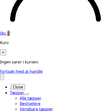
0
kr.
0
Kurv
×
Ingen varer i kurven.
Fortsæt med at handle
Close
Tæpper
Alle tæpper
Bestsellere
Vendbare tæpper