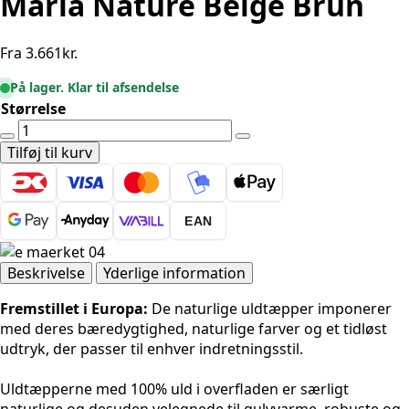
Maria Nature Beige Brun
Fra
3.661
kr.
På lager. Klar til afsendelse
Størrelse
Villeroy
&
Tilføj til kurv
Boch
1843
Uld
EAN
Maria
Nature
Beige
Beskrivelse
Yderlige information
Brun
Fremstillet i Europa:
De naturlige uldtæpper imponerer
antal
med deres bæredygtighed, naturlige farver og et tidløst
udtryk, der passer til enhver indretningsstil.
Uldtæpperne med 100% uld i overfladen er særligt
naturlige og desuden velegnede til gulvvarme, robuste og