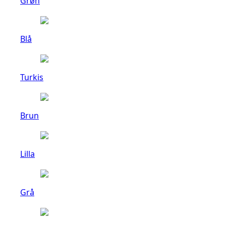
Grøn
Blå
Turkis
Brun
Lilla
Grå