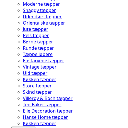
Moderne tæpper
Shaggy tæpper
Udendørs tæpper
Orientalske tæpper
Jute tæpper
Pels tæpper
Børne tæpper
Runde tæpper
Tæppe løbere
Ensfarvede tæpper
Vintage tæpper
Uld tæpper
Køkken tæpper
Store tæpper
Skind tæpper
Villeroy & Boch tæpper
Ted Baker tæpper
Elle Decoration tæpper
Hanse Home tæpper
Køkken tæpper