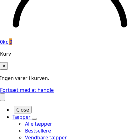
0
kr.
0
Kurv
×
Ingen varer i kurven.
Fortsæt med at handle
Close
Tæpper
Alle tæpper
Bestsellere
Vendbare tæpper