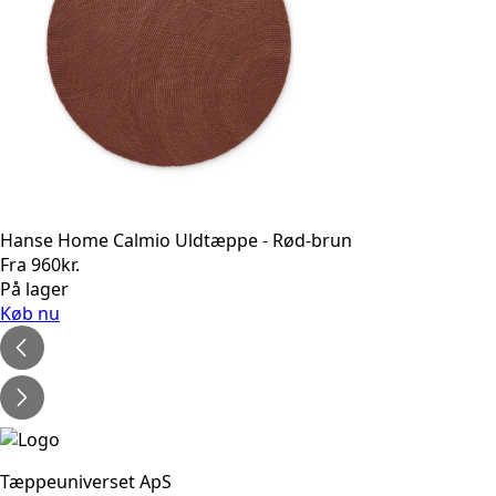
Hanse Home Calmio Uldtæppe - Rød-brun
Fra
960
kr.
På lager
Køb nu
Tæppeuniverset ApS