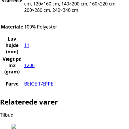
Størrelse
cm, 120×160 cm, 140×200 cm, 160×220 cm,
200×280 cm, 240×340 cm
Materiale
100% Polyester
Luv
højde
11
(mm)
Vægt pr.
m2
1200
(gram)
Farve
BEIGE TÆPPE
Relaterede varer
Tilbud