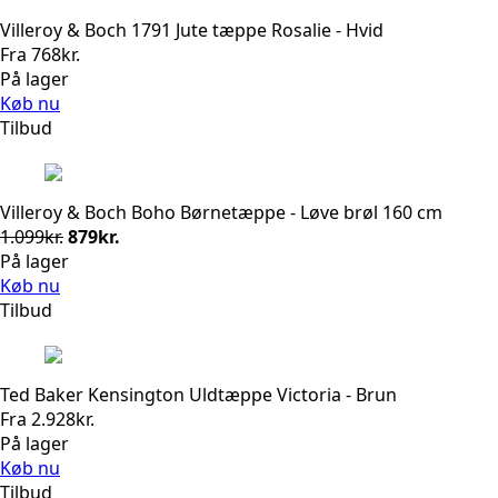
Villeroy & Boch 1791 Jute tæppe Rosalie - Hvid
Fra
768
kr.
På lager
Køb nu
Tilbud
Villeroy & Boch Boho Børnetæppe - Løve brøl 160 cm
Den
Den
1.099
kr.
879
kr.
oprindelige
aktuelle
På lager
pris
pris
Køb nu
var:
er:
Tilbud
1.099kr..
879kr..
Ted Baker Kensington Uldtæppe Victoria - Brun
Fra
2.928
kr.
På lager
Køb nu
Tilbud