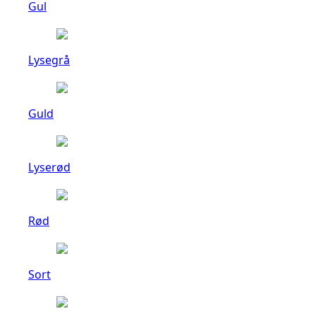
Gul
Lysegrå
Guld
Lyserød
Rød
Sort