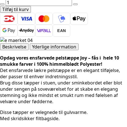
Pels
tæppe
Tilføj til kurv
-
Joy
1400
EAN
Beige
antal
Beskrivelse
Yderlige information
Opdag vores ensfarvede pelstæppe Joy – fås i hele 10
smukke farver i 100% himmelblødt Polyester!
Det ensfarvede lækre pelstæppe er en elegant tilføjelse,
der passer til enhver indretningsstil.
Brug disse tæpper i stuen, under sminkebordet eller blot
under sengen på soveværelset for at skabe en elegang
stemning og ikke mindst et smukt rum med følelsen af
velvære under fødderne.
Disse tæpper er velegnede til gulvvarme.
Med skridsikker filtbagside.