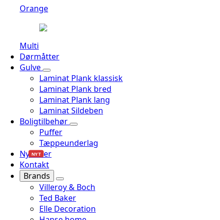
Orange
Multi
Dørmåtter
Gulve
Laminat Plank klassisk
Laminat Plank bred
Laminat Plank lang
Laminat Sildeben
Boligtilbehør
Puffer
Tæppeunderlag
Nyheder
NYT
Kontakt
Brands
Villeroy & Boch
Ted Baker
Elle Decoration
Hanse home