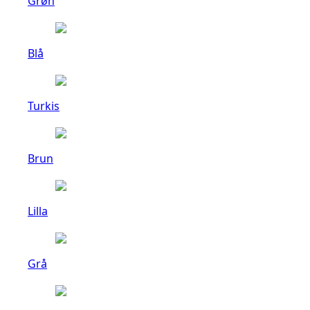
Grøn
Blå
Turkis
Brun
Lilla
Grå