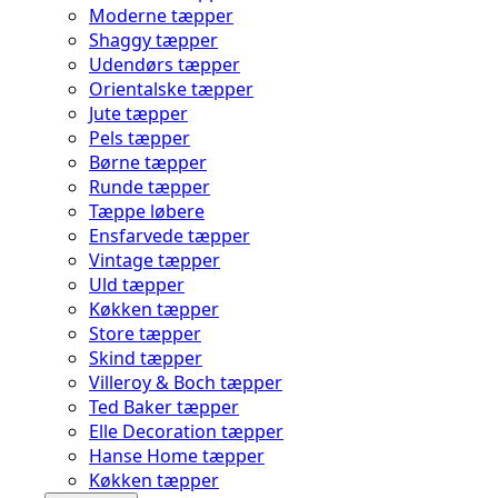
Moderne tæpper
Shaggy tæpper
Udendørs tæpper
Orientalske tæpper
Jute tæpper
Pels tæpper
Børne tæpper
Runde tæpper
Tæppe løbere
Ensfarvede tæpper
Vintage tæpper
Uld tæpper
Køkken tæpper
Store tæpper
Skind tæpper
Villeroy & Boch tæpper
Ted Baker tæpper
Elle Decoration tæpper
Hanse Home tæpper
Køkken tæpper