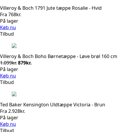
Villeroy & Boch 1791 Jute tæppe Rosalie - Hvid
Fra
768
kr.
På lager
Køb nu
Tilbud
Villeroy & Boch Boho Børnetæppe - Løve brøl 160 cm
Den
Den
1.099
kr.
879
kr.
oprindelige
aktuelle
På lager
pris
pris
Køb nu
var:
er:
Tilbud
1.099kr..
879kr..
Ted Baker Kensington Uldtæppe Victoria - Brun
Fra
2.928
kr.
På lager
Køb nu
Tilbud