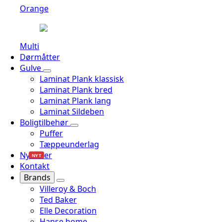
Orange
Multi
Dørmåtter
Gulve
Laminat Plank klassisk
Laminat Plank bred
Laminat Plank lang
Laminat Sildeben
Boligtilbehør
Puffer
Tæppeunderlag
Nyheder
NYT
Kontakt
Brands
Villeroy & Boch
Ted Baker
Elle Decoration
Hanse home