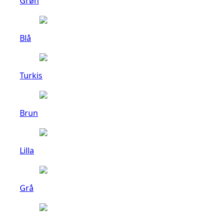
Grøn
Blå
Turkis
Brun
Lilla
Grå