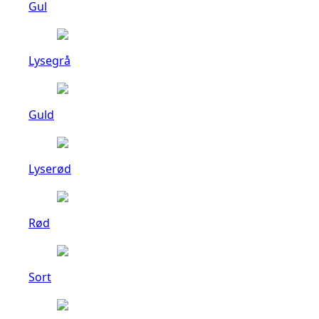
Gul
Lysegrå
Guld
Lyserød
Rød
Sort