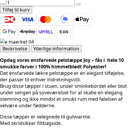
Pels
tæppe
Tilføj til kurv
-
Joy
1400
EAN
Cream
antal
Beskrivelse
Yderlige information
Opdag vores ensfarvede pelstæppe Joy – fås i hele 10
smukke farver i 100% himmelblødt Polyester!
Det ensfarvede lækre pelstæppe er en elegant tilføjelse,
der passer til enhver indretningsstil.
Brug disse tæpper i stuen, under sminkebordet eller blot
under sengen på soveværelset for at skabe en elegang
stemning og ikke mindst et smukt rum med følelsen af
velvære under fødderne.
Disse tæpper er velegnede til gulvvarme.
Med skridsikker filtbagside.