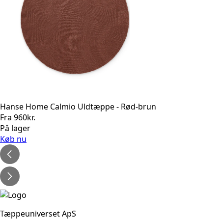
Hanse Home Calmio Uldtæppe - Rød-brun
Fra
960
kr.
På lager
Køb nu
Tæppeuniverset ApS