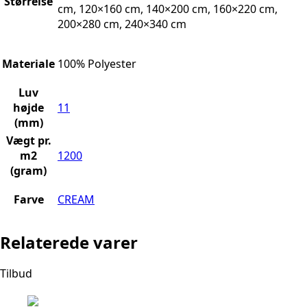
Størrelse
cm, 120×160 cm, 140×200 cm, 160×220 cm,
200×280 cm, 240×340 cm
Materiale
100% Polyester
Luv
højde
11
(mm)
Vægt pr.
m2
1200
(gram)
Farve
CREAM
Relaterede varer
Tilbud