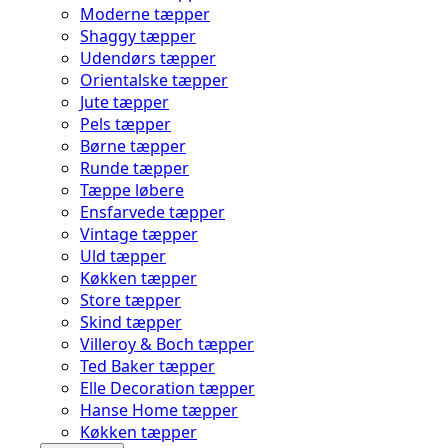
Moderne tæpper
Shaggy tæpper
Udendørs tæpper
Orientalske tæpper
Jute tæpper
Pels tæpper
Børne tæpper
Runde tæpper
Tæppe løbere
Ensfarvede tæpper
Vintage tæpper
Uld tæpper
Køkken tæpper
Store tæpper
Skind tæpper
Villeroy & Boch tæpper
Ted Baker tæpper
Elle Decoration tæpper
Hanse Home tæpper
Køkken tæpper