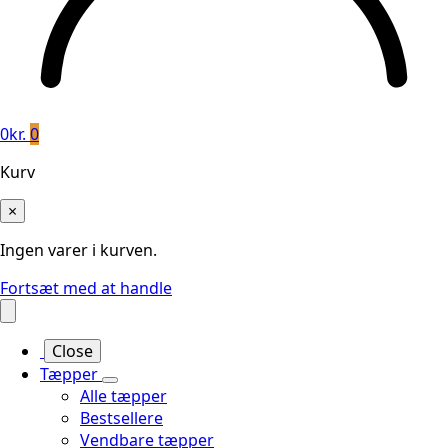
0
kr.
0
Kurv
×
Ingen varer i kurven.
Fortsæt med at handle
Close
Tæpper
Alle tæpper
Bestsellere
Vendbare tæpper