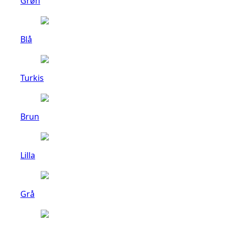
Grøn
Blå
Turkis
Brun
Lilla
Grå