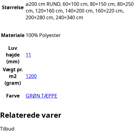
⌀200 cm RUND, 60×100 cm, 80×150 cm, 80×250
Størrelse
cm, 120×160 cm, 140×200 cm, 160×220 cm,
200×280 cm, 240×340 cm
Materiale
100% Polyester
Luv
højde
11
(mm)
Vægt pr.
m2
1200
(gram)
Farve
GRØN TÆPPE
Relaterede varer
Tilbud