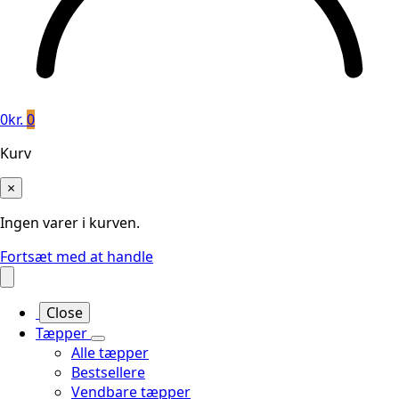
0
kr.
0
Kurv
×
Ingen varer i kurven.
Fortsæt med at handle
Close
Tæpper
Alle tæpper
Bestsellere
Vendbare tæpper