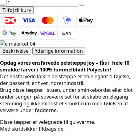
Pels
tæppe
Tilføj til kurv
-
Joy
1400
EAN
Grøn
antal
Beskrivelse
Yderlige information
Opdag vores ensfarvede pelstæppe Joy – fås i hele 10
smukke farver i 100% himmelblødt Polyester!
Det ensfarvede lækre pelstæppe er en elegant tilføjelse,
der passer til enhver indretningsstil.
Brug disse tæpper i stuen, under sminkebordet eller blot
under sengen på soveværelset for at skabe en elegang
stemning og ikke mindst et smukt rum med følelsen af
velvære under fødderne.
Disse tæpper er velegnede til gulvvarme.
Med skridsikker filtbagside.