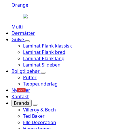
Orange
Multi
Dørmåtter
Gulve
Laminat Plank klassisk
Laminat Plank bred
Laminat Plank lang
Laminat Sildeben
Boligtilbehør
Puffer
Tæppeunderlag
Nyheder
NYT
Kontakt
Brands
Villeroy & Boch
Ted Baker
Elle Decoration
Hanse home