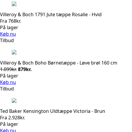
Villeroy & Boch 1791 Jute tæppe Rosalie - Hvid
Fra
768
kr.
På lager
Køb nu
Tilbud
Villeroy & Boch Boho Børnetæppe - Løve brøl 160 cm
Den
Den
1.099
kr.
879
kr.
oprindelige
aktuelle
På lager
pris
pris
Køb nu
var:
er:
Tilbud
1.099kr..
879kr..
Ted Baker Kensington Uldtæppe Victoria - Brun
Fra
2.928
kr.
På lager
Køb nu