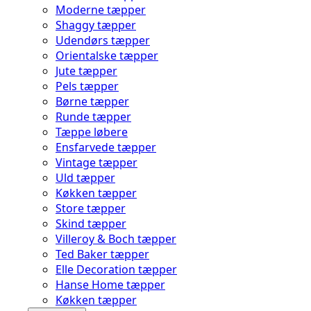
Moderne tæpper
Shaggy tæpper
Udendørs tæpper
Orientalske tæpper
Jute tæpper
Pels tæpper
Børne tæpper
Runde tæpper
Tæppe løbere
Ensfarvede tæpper
Vintage tæpper
Uld tæpper
Køkken tæpper
Store tæpper
Skind tæpper
Villeroy & Boch tæpper
Ted Baker tæpper
Elle Decoration tæpper
Hanse Home tæpper
Køkken tæpper