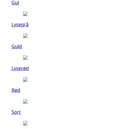
Gul
Lysegrå
Guld
Lyserød
Rød
Sort