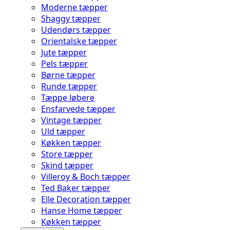
Moderne tæpper
Shaggy tæpper
Udendørs tæpper
Orientalske tæpper
Jute tæpper
Pels tæpper
Børne tæpper
Runde tæpper
Tæppe løbere
Ensfarvede tæpper
Vintage tæpper
Uld tæpper
Køkken tæpper
Store tæpper
Skind tæpper
Villeroy & Boch tæpper
Ted Baker tæpper
Elle Decoration tæpper
Hanse Home tæpper
Køkken tæpper