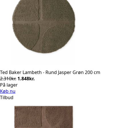
Ted Baker Lambeth - Rund Jasper Grøn 200 cm
Den
Den
2.310
kr.
1.848
kr.
oprindelige
aktuelle
På lager
pris
pris
Køb nu
var:
er:
Tilbud
2.310kr..
1.848kr..