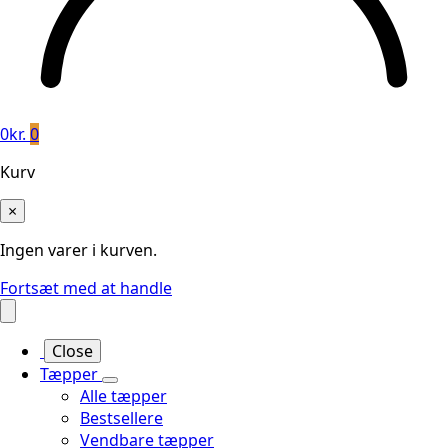
0
kr.
0
Kurv
×
Ingen varer i kurven.
Fortsæt med at handle
Close
Tæpper
Alle tæpper
Bestsellere
Vendbare tæpper