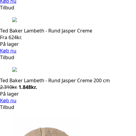
Køb nu
Tilbud
Ted Baker Lambeth - Rund Jasper Creme
Fra
624
kr.
På lager
Køb nu
Tilbud
Ted Baker Lambeth - Rund Jasper Creme 200 cm
Den
Den
2.310
kr.
1.848
kr.
oprindelige
aktuelle
På lager
pris
pris
Køb nu
var:
er:
Tilbud
2.310kr..
1.848kr..