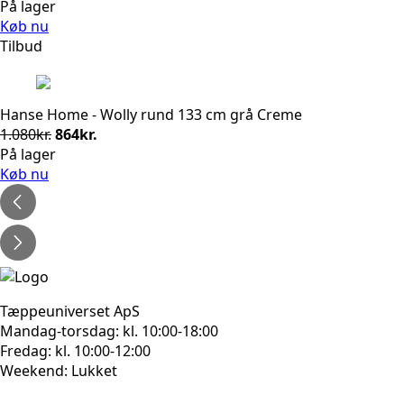
På lager
Køb nu
Tilbud
Hanse Home - Wolly rund 133 cm grå Creme
Den
Den
1.080
kr.
864
kr.
oprindelige
aktuelle
På lager
pris
pris
Køb nu
var:
er:
1.080kr..
864kr..
Tæppeuniverset ApS
Mandag-torsdag: kl. 10:00-18:00
Fredag: kl. 10:00-12:00
Weekend: Lukket