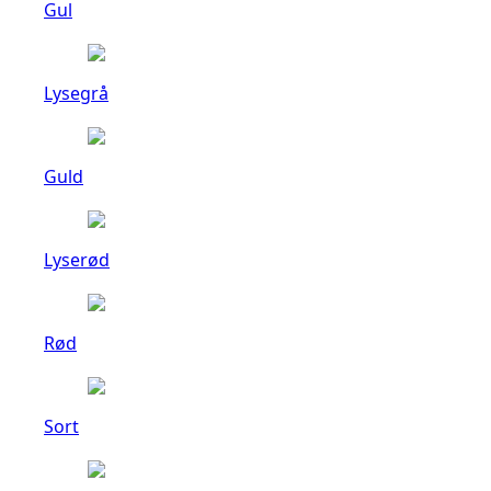
Gul
Lysegrå
Guld
Lyserød
Rød
Sort