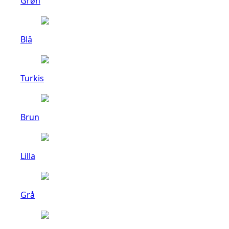
Grøn
Blå
Turkis
Brun
Lilla
Grå