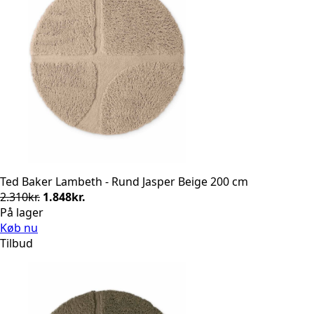
Ted Baker Lambeth - Rund Jasper Beige 200 cm
Den
Den
2.310
kr.
1.848
kr.
oprindelige
aktuelle
På lager
pris
pris
Køb nu
var:
er:
Tilbud
2.310kr..
1.848kr..