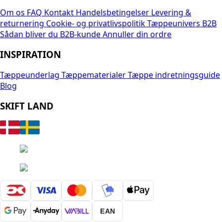
Om os
FAQ
Kontakt
Handelsbetingelser
Levering &
returnering
Cookie- og privatlivspolitik
Tæppeunivers B2B
Sådan bliver du B2B-kunde
Annuller din ordre
INSPIRATION
Tæppeunderlag
Tæppematerialer
Tæppe indretningsguide
Blog
SKIFT LAND
EAN