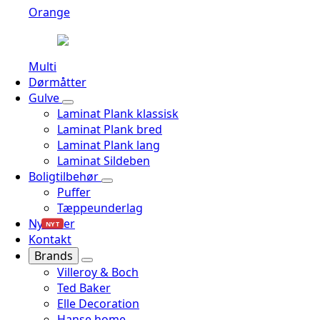
Orange
Multi
Dørmåtter
Gulve
Laminat Plank klassisk
Laminat Plank bred
Laminat Plank lang
Laminat Sildeben
Boligtilbehør
Puffer
Tæppeunderlag
Nyheder
NYT
Kontakt
Brands
Villeroy & Boch
Ted Baker
Elle Decoration
Hanse home