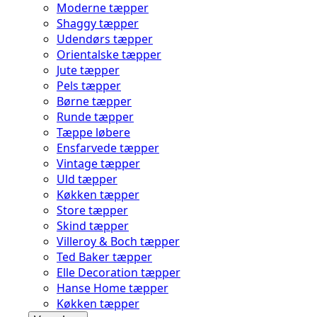
Moderne tæpper
Shaggy tæpper
Udendørs tæpper
Orientalske tæpper
Jute tæpper
Pels tæpper
Børne tæpper
Runde tæpper
Tæppe løbere
Ensfarvede tæpper
Vintage tæpper
Uld tæpper
Køkken tæpper
Store tæpper
Skind tæpper
Villeroy & Boch tæpper
Ted Baker tæpper
Elle Decoration tæpper
Hanse Home tæpper
Køkken tæpper