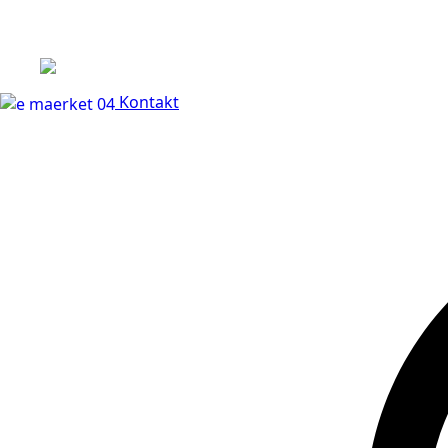
+45 60 66 68 47
Kontakt
30 dages fuld returr
Kontakt