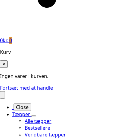
0
kr.
0
Kurv
×
Ingen varer i kurven.
Fortsæt med at handle
Close
Tæpper
Alle tæpper
Bestsellere
Vendbare tæpper