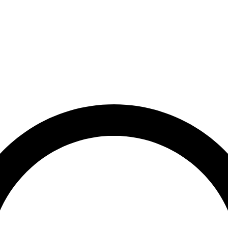
et
Leveringstid på 3-5 hverdage
Over 10.000+ tilfredse kund