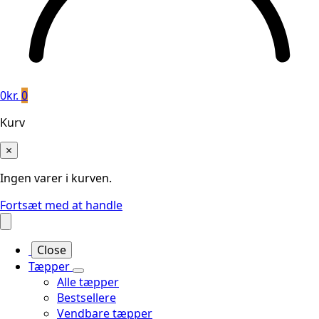
0
kr.
0
Kurv
×
Ingen varer i kurven.
Fortsæt med at handle
Close
Tæpper
Alle tæpper
Bestsellere
Vendbare tæpper