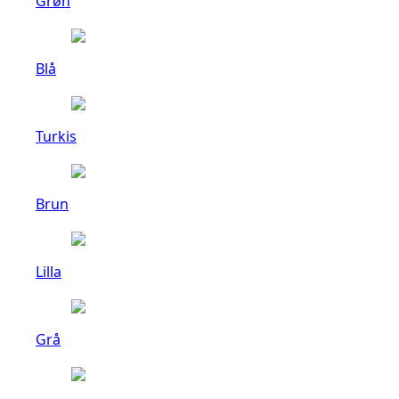
Grøn
Blå
Turkis
Brun
Lilla
Grå