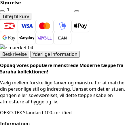
Størrelse
Sahara
tæppe
Tilføj til kurv
-
1115
Cream
EAN
antal
Beskrivelse
Yderlige information
Opdag vores populære mønstrede Moderne tæppe fra
Saraha kollektionen!
Vælg mellem forskellige farver og mønstre for at matche
din personlige stil og indretning. Uanset om det er stuen,
gangen eller soveværelset, vil dette tæppe skabe en
atmosfære af hygge og liv.
OEKO-TEX Standard 100-certified
Information: