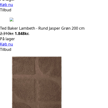
pris
pris
Køb nu
var:
er:
Tilbud
2.310kr..
1.848kr..
Ted Baker Lambeth - Rund Jasper Grøn 200 cm
Den
Den
2.310
kr.
1.848
kr.
oprindelige
aktuelle
På lager
pris
pris
Køb nu
var:
er:
Tilbud
2.310kr..
1.848kr..