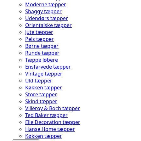
Moderne tæpper
Shaggy tæpper
Udendørs tæpper
Orientalske tæpper
Jute tæpper
Pels tæpper
Børne tæpper
Runde tæpper
Tæppe løbere
Ensfarvede tæpper
Vintage tæpper
Uld tæpper
Køkken tæpper
Store tæpper
Skind tæpper
Villeroy & Boch tæpper
Ted Baker tæpper
Elle Decoration tæpper
Hanse Home tæpper
Køkken tæpper