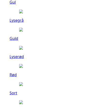
Gul
Lysegrå
Guld
Lyserød
Rød
Sort