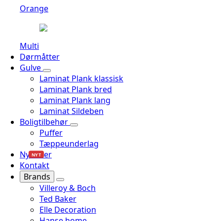
Orange
Multi
Dørmåtter
Gulve
Laminat Plank klassisk
Laminat Plank bred
Laminat Plank lang
Laminat Sildeben
Boligtilbehør
Puffer
Tæppeunderlag
Nyheder
NYT
Kontakt
Brands
Villeroy & Boch
Ted Baker
Elle Decoration
Hanse home