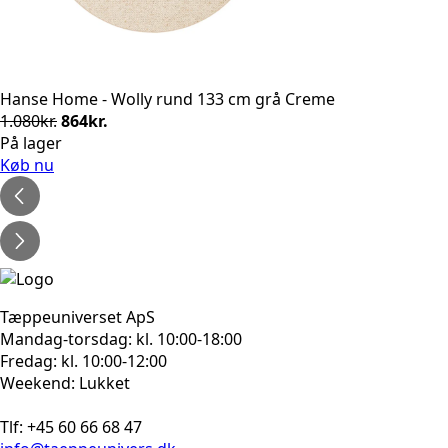
Hanse Home - Wolly rund 133 cm grå Creme
Den
Den
1.080
kr.
864
kr.
oprindelige
aktuelle
På lager
pris
pris
Køb nu
var:
er:
1.080kr..
864kr..
Tæppeuniverset ApS
Mandag-torsdag: kl. 10:00-18:00
Fredag: kl. 10:00-12:00
Weekend: Lukket
Tlf: +45 60 66 68 47