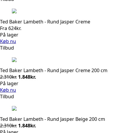
Ted Baker Lambeth - Rund Jasper Creme
Fra
624
kr.
På lager
Køb nu
Tilbud
Ted Baker Lambeth - Rund Jasper Creme 200 cm
Den
Den
2.310
kr.
1.848
kr.
oprindelige
aktuelle
På lager
pris
pris
Køb nu
var:
er:
Tilbud
2.310kr..
1.848kr..
Ted Baker Lambeth - Rund Jasper Beige 200 cm
Den
Den
2.310
kr.
1.848
kr.
oprindelige
aktuelle
På lager