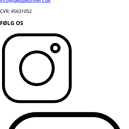
info@taeppeunivers.dk
CVR: 45631052
FØLG OS